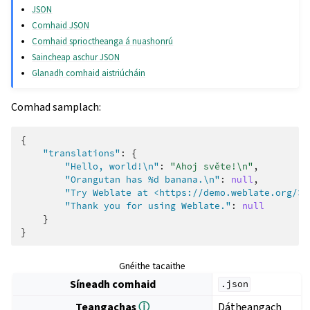
JSON
Comhaid JSON
Comhaid sprioctheanga á nuashonrú
Saincheap aschur JSON
Glanadh comhaid aistriúcháin
Comhad samplach:
{
"translations"
:
{
"Hello, world!\n"
:
"Ahoj světe!\n"
,
"Orangutan has %d banana.\n"
:
null
,
"Try Weblate at <https://demo.weblate.org/>!
"Thank you for using Weblate."
:
null
}
}
Gnéithe tacaithe
Síneadh comhaid
.json
Teangachas
ⓘ
Dátheangach