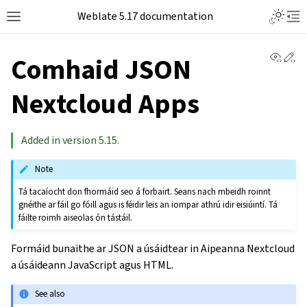
Weblate 5.17 documentation
View 
Ed
Comhaid JSON
Nextcloud Apps
Added in version 5.15.
Note
Tá tacaíocht don fhormáid seo á forbairt. Seans nach mbeidh roinnt
gnéithe ar fáil go fóill agus is féidir leis an iompar athrú idir eisiúintí. Tá
fáilte roimh aiseolas ón tástáil.
Formáid bunaithe ar JSON a úsáidtear in Aipeanna Nextcloud
a úsáideann JavaScript agus HTML.
See also