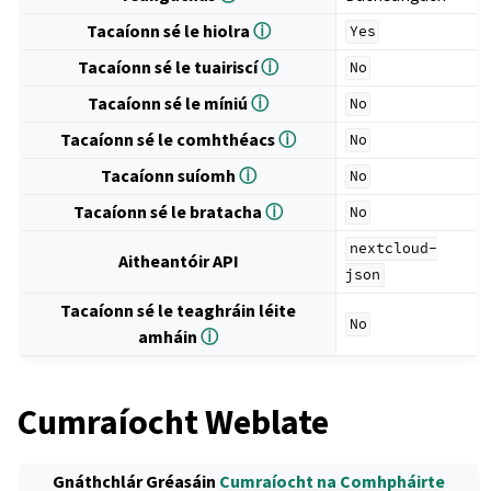
Tacaíonn sé le hiolra
ⓘ
Yes
Tacaíonn sé le tuairiscí
ⓘ
No
Tacaíonn sé le míniú
ⓘ
No
Tacaíonn sé le comhthéacs
ⓘ
No
Tacaíonn suíomh
ⓘ
No
Tacaíonn sé le bratacha
ⓘ
No
nextcloud-
Aitheantóir API
json
Tacaíonn sé le teaghráin léite
No
amháin
ⓘ
Cumraíocht Weblate
Gnáthchlár Gréasáin
Cumraíocht na Comhpháirte