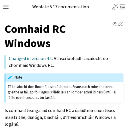
Weblate 5.17 documentation
View 
Ed
Comhaid RC
Windows
Changed in version 4.1:
Athscríobhadh tacaíocht do
chomhaid Windows RC.
Note
Tá tacaíocht don fhormáid seo á forbairt. Seans nach mbeidh roinnt
gnéithe ar fáil go fóill agus is féidir leis an iompar athrú idir eisiúintí. Tá
fáilte roimh aiseolas ón tástáil.
Is comhaid teanga iad comhaid RC a úsáidtear chun téacs
inaistrithe, dialóga, biachláir, d’fheidhmchláir Windows a
logánú.