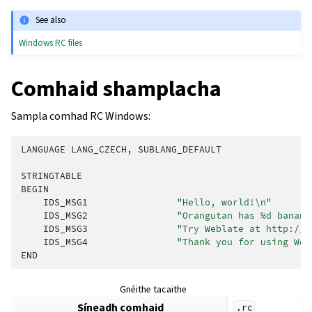
See also
Windows RC files
Comhaid shamplacha
Sampla comhad RC Windows:
LANGUAGE
LANG_CZECH
,
SUBLANG_DEFAULT
STRINGTABLE
BEGIN
IDS_MSG1
"Hello, world!
\n
"
IDS_MSG2
"Orangutan has %d banana
IDS_MSG3
"Try Weblate at http://d
IDS_MSG4
"Thank you for using Web
END
Gnéithe tacaithe
Síneadh comhaid
.rc