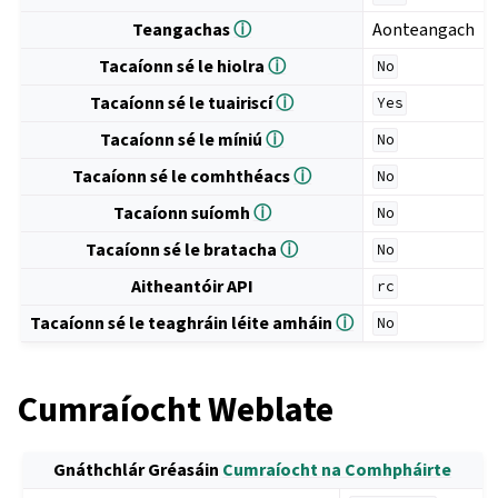
Teangachas
ⓘ
Aonteangach
Tacaíonn sé le hiolra
ⓘ
No
Tacaíonn sé le tuairiscí
ⓘ
Yes
Tacaíonn sé le míniú
ⓘ
No
Tacaíonn sé le comhthéacs
ⓘ
No
Tacaíonn suíomh
ⓘ
No
Tacaíonn sé le bratacha
ⓘ
No
Aitheantóir API
rc
Tacaíonn sé le teaghráin léite amháin
ⓘ
No
Cumraíocht Weblate
Gnáthchlár Gréasáin
Cumraíocht na Comhpháirte