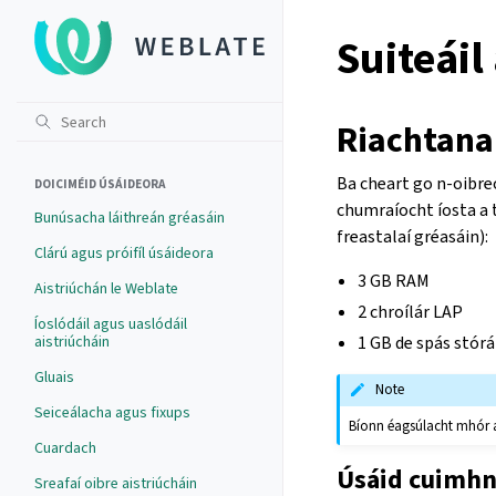
Suiteái
Riachtanai
Ba cheart go n-oibre
DOICIMÉID ÚSÁIDEORA
chumraíocht íosta a 
Bunúsacha láithreán gréasáin
freastalaí gréasáin):
Clárú agus próifíl úsáideora
3 GB RAM
Aistriúchán le Weblate
2 chroílár LAP
Íoslódáil agus uaslódáil
aistriúcháin
1 GB de spás stórá
Gluais
Note
Seiceálacha agus fixups
Bíonn éagsúlacht mhór ag
Cuardach
Úsáid cuimh
Sreafaí oibre aistriúcháin