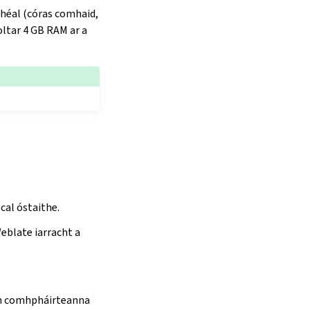
bhéal (córas comhaid,
oltar 4 GB RAM ar a
cal óstaithe.
eblate iarracht a
ach comhpháirteanna