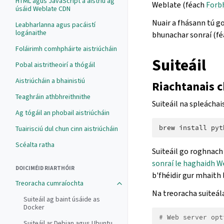
HTML agus JavaScript a aistriú ag
Weblate (féach
Forbh
úsáid Weblate CDN
Nuair a fhásann tú g
Leabharlanna agus pacáistí
logánaithe
bhunachar sonraí (f
Foláirimh comhpháirte aistriúcháin
Suiteáil
Pobal aistritheoirí a thógáil
Aistriúcháin a bhainistiú
Riachtanais c
Teaghráin athbhreithnithe
Suiteáil na spleácha
Ag tógáil an phobail aistriúcháin
brew
install
pyt
Tuairisciú dul chun cinn aistriúcháin
Scéalta ratha
Suiteáil go roghnach 
sonraí le haghaidh W
DOICIMÉID RIARTHÓIR
b'fhéidir gur mhaith
Treoracha cumraíochta
Na treoracha suiteála
Suiteáil ag baint úsáide as
Docker
# Web server opt
Suiteáil ar Debian agus Ubuntu