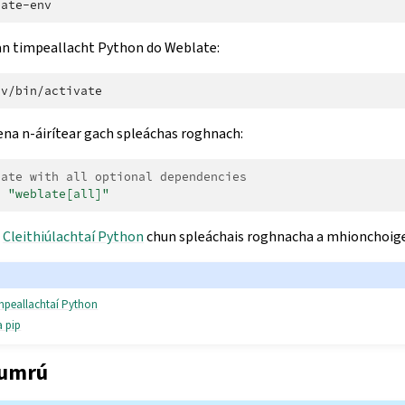
n timpeallacht Python do Weblate:
ena n-áirítear gach spleáchas roghnach:
late with all optional dependencies
l
"weblate[all]"
l
Cleithiúlachtaí Python
chun spleáchais roghnacha a mhionchoige
impeallachtaí Python
a pip
humrú