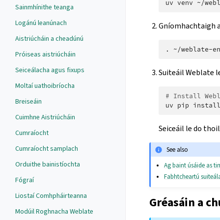
uv
venv
Sainmhínithe teanga
Logánú leanúnach
Gníomhachtaigh a
Aistriúcháin a cheadúnú
.
Próiseas aistriúcháin
Seiceálacha agus fixups
Suiteáil Weblate l
Moltaí uathoibríocha
# Install Web
Breiseáin
uv
pip
instal
Cuimhne Aistriúcháin
Seiceáil le do thoi
Cumraíocht
Cumraíocht samplach
See also
Orduithe bainistíochta
Ag baint úsáide as t
Fabhtcheartú suiteál
Fógraí
Liostaí Comhpháirteanna
Gréasáin a c
Modúil Roghnacha Weblate