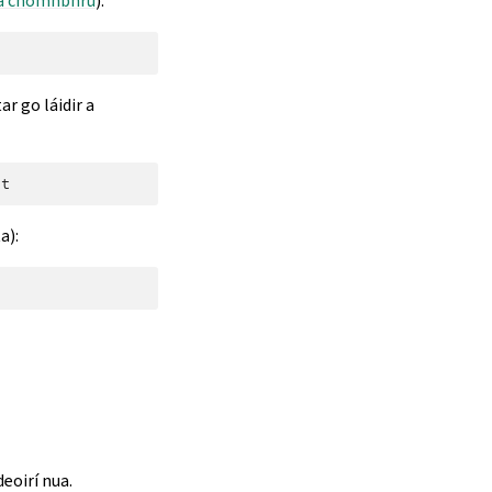
 a chomhbhrú
):
r go láidir a
a):
deoirí nua.