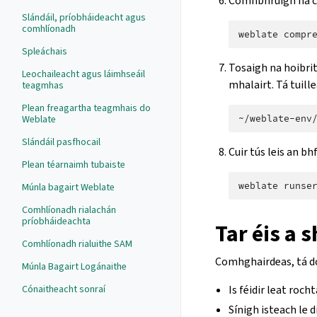
Comhbhrúigh na c
Slándáil, príobháideacht agus
comhlíonadh
weblate
Spleáchais
Tosaigh na hoibrit
Leochaileacht agus láimhseáil
mhalairt. Tá tuill
teagmhas
Plean freagartha teagmhais do
Weblate
~/weblate-env
Slándáil pasfhocail
Cuir tús leis an bh
Plean téarnaimh tubaiste
weblate
Múnla bagairt Weblate
Comhlíonadh rialachán
príobháideachta
Tar éis a s
Comhlíonadh rialuithe SAM
Comhghairdeas, tá do 
Múnla Bagairt Logánaithe
Cónaitheacht sonraí
Is féidir leat roch
Sínigh isteach le d