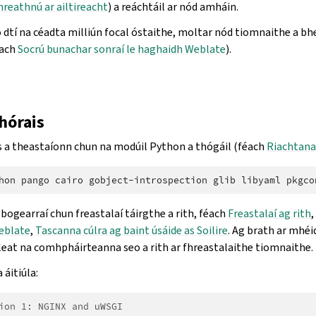
reathnú ar ailtireacht
) a reáchtáil ar nód amháin.
o dtí na céadta milliún focal óstaithe, moltar nód tiomnaithe a bh
éach
Socrú bunachar sonraí le haghaidh Weblate
).
hórais
is a theastaíonn chun na modúil Python a thógáil (féach
Riachtana
hon
pango
cairo
gobject-introspection
glib
libyaml
pkgco
bogearraí chun freastalaí táirgthe a rith, féach
Freastalaí ag rith
,
eblate
,
Tascanna cúlra ag baint úsáide as Soilire
. Ag brath ar mhéi
 leat na comhpháirteanna seo a rith ar fhreastalaithe tiomnaithe.
 áitiúla:
ion 1: NGINX and uWSGI