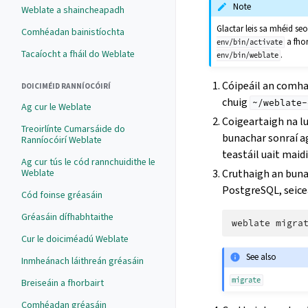
Note
Weblate a shaincheapadh
Glactar leis sa mhéid se
Comhéadan bainistíochta
a fho
env/bin/activate
Tacaíocht a fháil do Weblate
.
env/bin/weblate
Cóipeáil an comh
DOICIMÉID RANNÍOCÓIRÍ
chuig
~/weblate-
Ag cur le Weblate
Coigeartaigh na 
Treoirlínte Cumarsáide do
bunachar sonraí ag
Ranníocóirí Weblate
teastáil uait maid
Ag cur tús le cód rannchuidithe le
Cruthaigh an buna
Weblate
PostgreSQL, seice
Cód foinse gréasáin
Gréasáin dífhabhtaithe
weblate
Cur le doiciméadú Weblate
See also
Inmheánach láithreán gréasáin
migrate
Breiseáin a fhorbairt
Comhéadan gréasáin