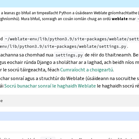
o a leanas go bhfuil an timpeallacht Python a úsáideann Weblate gníomhachtaithe (
rghníomhú). Mura bhfuil, sonraigh an cosán iomlán chuig an ordú
weblate
mar
ad
~/weblate-env/lib/python3.9/site-packages/weblate/sett
.
env/lib/python3.9/site-packages/weblate/settings.py
luachanna sa chomhad nua
de réir do thaitneamh. Bei
settings.py
us eochair rúnda Django a sholáthar ar a laghad, ach beidh níos 
ir le socrú táirgeachta, féach
Cumraíocht a choigeartú
.
char sonraí agus a struchtúr do Weblate (úsáideann na socruithe
ái
Socrú bunachar sonraí le haghaidh Weblate
le haghaidh socrú ré