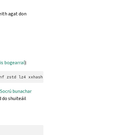
eith agat don
is bogearraí
):
nf
zstd
lz4
xxhash
libxmlsec1
librsvg
Socrú bunachar
d do shuiteáil