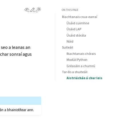
View this page
Edit this page
ON THIS PAGE
Riachtanais crua-earraí
Úsáid cuimhne
Úsáid LAP
Úsáid stórála
Nóid
seo a leanas an
Suiteáil
char sonraí agus
Riachtanais chórais
Modúil Python
Gréasáin a chumrú
Tar éis a shuiteáil
Aistriúchán á chur leis
án a bhainistítear ann.