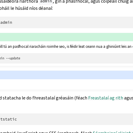
úsáideora riarthóra
, gin a phasfhocal, agus cóipeáil chuig 
admin
háil le húsáid níos déanaí:
ill tú an pasfhocal riaracháin roimhe seo, is féidir leat ceann nua a ghiniúint leis an
min
 statacha le do fhreastalaí gréasáin (féach
Freastalaí ag rith
agu