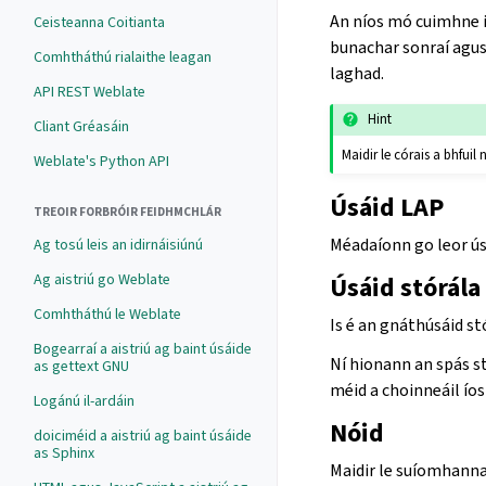
An níos mó cuimhne is
Ceisteanna Coitianta
bunachar sonraí agus
Comhtháthú rialaithe leagan
laghad.
API REST Weblate
Hint
Cliant Gréasáin
Maidir le córais a bhfui
Weblate's Python API
Úsáid LAP
TREOIR FORBRÓIR FEIDHMCHLÁR
Méadaíonn go leor ús
Ag tosú leis an idirnáisiúnú
Ag aistriú go Weblate
Úsáid stórála
Comhtháthú le Weblate
Is é an gnáthúsáid st
Bogearraí a aistriú ag baint úsáide
Ní hionann an spás s
as gettext GNU
méid a choinneáil ío
Logánú il-ardáin
Nóid
doiciméid a aistriú ag baint úsáide
as Sphinx
Maidir le suíomhanna