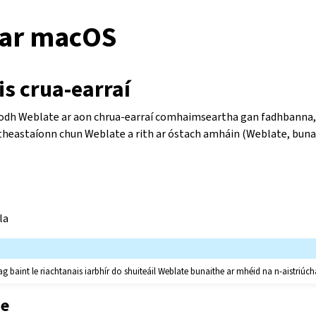
l ar macOS
s crua-earraí
odh Weblate ar aon chrua-earraí comhaimseartha gan fadhbanna, 
theastaíonn chun Weblate a rith ar óstach amháin (Weblate, buna
la
 baint le riachtanais iarbhír do shuiteáil Weblate bunaithe ar mhéid na n-aistriúch
ne