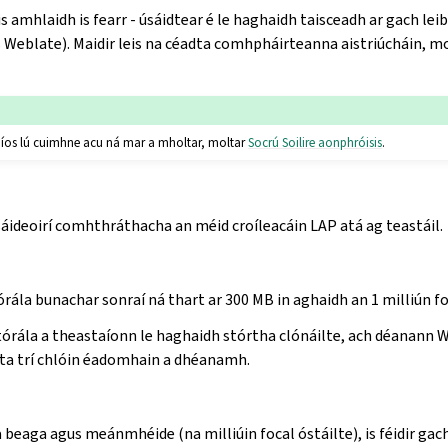
 amhlaidh is fearr - úsáidtear é le haghaidh taisceadh ar gach lei
 Weblate). Maidir leis na céadta comhpháirteanna aistriúcháin, m
l níos lú cuimhne acu ná mar a mholtar, moltar
Socrú Soilire aonphróisis
.
áideoirí comhthráthacha an méid croíleacáin LAP atá ag teastáil.
órála bunachar sonraí ná thart ar 300 MB in aghaidh an 1 milliún fo
tórála a theastaíonn le haghaidh stórtha clónáilte, ach déanann W
sta trí chlóin éadomhain a dhéanamh.
 beaga agus meánmhéide (na milliúin focal óstáilte), is féidir g