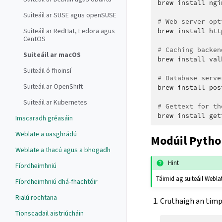
brew
install
ngi
Suiteáil ar SUSE agus openSUSE
# Web server opt
Suiteáil ar RedHat, Fedora agus
brew
install
htt
CentOS
# Caching backen
Suiteáil ar macOS
brew
install
val
Suiteáil ó fhoinsí
# Database serve
Suiteáil ar OpenShift
brew
install
pos
Suiteáil ar Kubernetes
# Gettext for th
brew
install
Imscaradh gréasáin
Weblate a uasghrádú
Modúil Pytho
Weblate a thacú agus a bhogadh
Hint
Fíordheimhniú
Táimid ag suiteáil Weblat
Fíordheimhniú dhá-fhachtóir
Rialú rochtana
Cruthaigh an timp
Tionscadail aistriúcháin