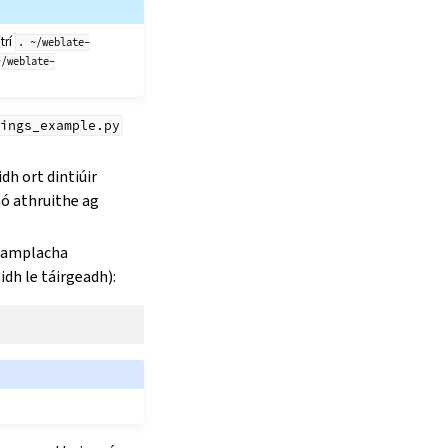
trí
.
~/weblate-
~/weblate-
ings_example.py
dh ort dintiúir
mó athruithe ag
 samplacha
idh le táirgeadh):