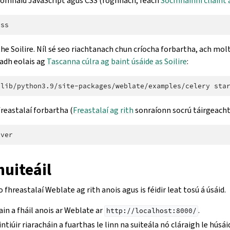
omhaid JavaScript agus CSS (roghnach, féach
Sócmhainní cliaint
he Soilire. Níl sé seo riachtanach chun críocha forbartha, ach molta
eadh eolais ag
Tascanna cúlra ag baint úsáide as Soilire
:
/lib/python3.9/site-packages/weblate/examples/celery
freastalaí forbartha (
Freastalaí ag rith
sonraíonn socrú táirgeacht
huiteáil
fhreastalaí Weblate ag rith anois agus is féidir leat tosú á úsáid.
tain a fháil anois ar Weblate ar
.
http://localhost:8000/
intiúir riaracháin a fuarthas le linn na suiteála nó cláraigh le húsái