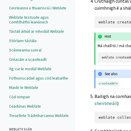
Cruthaigh cuntas 
cuimhnigh é a sháb
Ceisteanna a thuairisciú i Weblate
Weblate testsuite agus
comhtháthú leanúnach
weblate
Tástáil áitiúil ar mhodúil Weblate
Hint
Stórlann tástála
Má chaill tú / má cha
Scéimeanna sonraí
weblate
createad
Gréasáin a scaoileadh
Ag cur le modúil Weblate
See also
Fothionscadail agus cód leabaithe
createadmin
Maidir le Weblate
Bailigh na comhaid
Cód Iompair
sheirbheáil
):
Ceadúnas Weblate
Treoirlínte Trádmharcanna Weblate
weblate
WEBLATE SLÁN