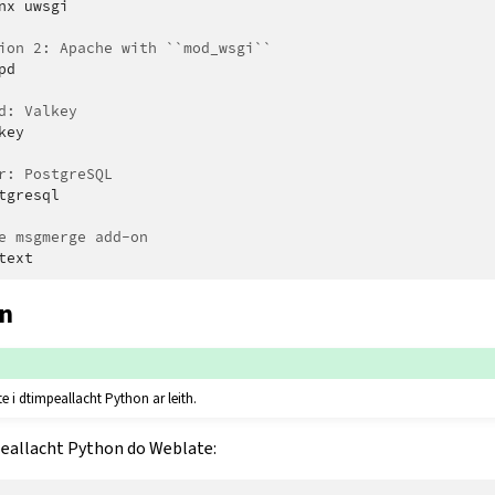
nx
uwsgi

ion 2: Apache with ``mod_wsgi``
pd

d: Valkey
key

r: PostgreSQL
tgresql

e msgmerge add-on
n
e i dtimpeallacht Python ar leith.
eallacht Python do Weblate: