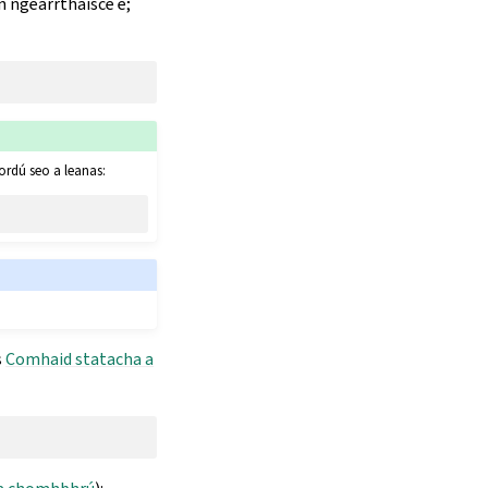
an ngearrthaisce é;
 ordú seo a leanas:
s
Comhaid statacha a