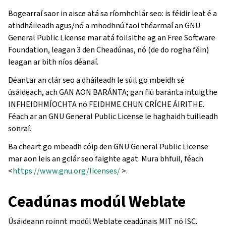
Bogearraí saor in aisce atá sa ríomhchlár seo: is féidir leat é a
athdháileadh agus/nó a mhodhnú faoi théarmaí an GNU
General Public License mar atá foilsithe ag an Free Software
Foundation, leagan 3 den Cheadúnas, nó (de do rogha féin)
leagan ar bith níos déanaí.
Déantar an clár seo a dháileadh le súil go mbeidh sé
úsáideach, ach GAN AON BARÁNTA; gan fiú baránta intuigthe
INFHEIDHMÍOCHTA nó FEIDHME CHUN CRÍCHE ÁIRITHE.
Féach ar an GNU General Public License le haghaidh tuilleadh
sonraí.
Ba cheart go mbeadh cóip den GNU General Public License
mar aon leis an gclár seo faighte agat. Mura bhfuil, féach
<
https://www.gnu.org/licenses/
>.
Ceadúnas modúl Weblate
Úsáideann roinnt modúl Weblate ceadúnais MIT nó ISC.