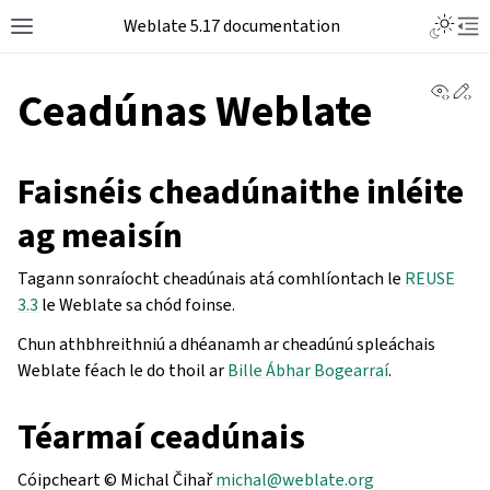
Weblate 5.17 documentation
View 
Ed
Ceadúnas Weblate
Faisnéis cheadúnaithe inléite
ag meaisín
Tagann sonraíocht cheadúnais atá comhlíontach le
REUSE
3.3
le Weblate sa chód foinse.
Chun athbhreithniú a dhéanamh ar cheadúnú spleáchais
Weblate féach le do thoil ar
Bille Ábhar Bogearraí
.
Téarmaí ceadúnais
Cóipcheart © Michal Čihař
michal
@
weblate
.
org