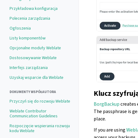
Przykładowa konfiguracja
Polecenia zarządzania
Ogłoszenia
Listy komponentów
Opcjonalne moduły Weblate
Dostosowywanie Weblate
Interfejs zarządzania
Uzyskaj wsparcie dla Weblate
Klucz szyfruj
DOKUMENTY WSPÓŁAUTORA
Przyczyń się do rozwoju Weblate
BorgBackup
creates 
Weblate Contributor
The passphrase is ge
Communication Guidelines
place.
Rozpoczęcie wspierania rozwoju
If you are using
Webla
kodu Weblate
access your backups.