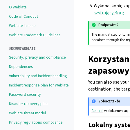
Wykonaj kopię za
O Weblate
szyfrujący Borg
.
Code of Conduct
Podpowiedź
Weblate license
The manual step of turni
Weblate Trademark Guidelines
obtained through the reg
SECURE WEBLATE
Korzystan
Security, privacy and compliance
Dependencies
zapasowy
Vulnerability and incident handling
You can also use you
Incident response plan for Weblate
destination, the tar
Password security
Zobacz także
Disaster recovery plan
General
w dokumentacji
Weblate threat model
Privacy regulations compliance
Lokalny syst