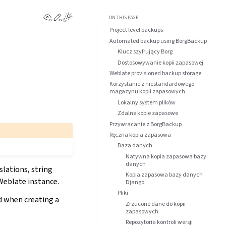
View this page
Edit this page
ON THIS PAGE
Project level backups
Automated backup using BorgBackup
Klucz szyfrujący Borg
Dostosowywanie kopii zapasowej
Weblate provisioned backup storage
Korzystanie z niestandardowego
magazynu kopii zapasowych
Lokalny system plików
Zdalne kopie zapasowe
Przywracanie z BorgBackup
Ręczna kopia zapasowa
Baza danych
Natywna kopia zapasowa bazy
danych
lations, string
Kopia zapasowa bazy danych
 Weblate instance.
Django
Pliki
d when creating a
Zrzucone dane do kopii
zapasowych
Repozytoria kontroli wersji