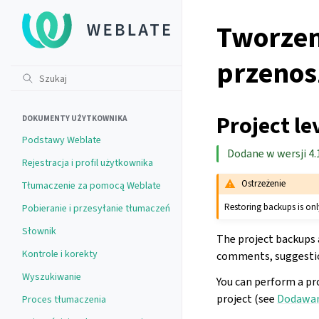
Tworzen
przenos
Project le
DOKUMENTY UŻYTKOWNIKA
Podstawy Weblate
Dodane w wersji 4.
Rejestracja i profil użytkownika
Ostrzeżenie
Tłumaczenie za pomocą Weblate
Restoring backups is on
Pobieranie i przesyłanie tłumaczeń
Słownik
The project backups 
Kontrole i korekty
comments, suggestions
Wyszukiwanie
You can perform a pr
project (see
Dodawan
Proces tłumaczenia