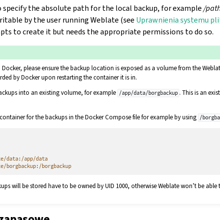
 specify the absolute path for the local backup, for example
/pat
writable by the user running Weblate (see
Uprawnienia systemu pl
pts to create it but needs the appropriate permissions to do so.
 Docker, please ensure the backup location is exposed as a volume from the Weblat
rded by Docker upon restarting the container it is in.
backups into an existing volume, for example
. This is an exi
/app/data/borgbackup
container for the backups in the Docker Compose file for example by using
/borgb
te/data:/app/data
te/borgbackup:/borgbackup
ups will be stored have to be owned by UID 1000, otherwise Weblate won’t be able 
 zapasowe