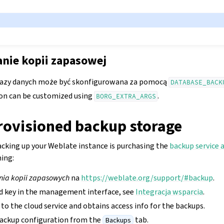
ie kopii zapasowej
azy danych może być skonfigurowana za pomocą
DATABASE_BACK
on can be customized using
.
BORG_EXTRA_ARGS
rovisioned backup storage
acking up your Weblate instance is purchasing the
backup service 
ning:
nia kopii zapasowych
na
https://weblate.org/support/#backup
.
d key in the management interface, see
Integracja wsparcia
.
o the cloud service and obtains access info for the backups.
ackup configuration from the
tab.
Backups