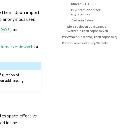
Klucze SSH i GPG
Pliki przesłane przez
te them. Upon import
użytkownika
 to anonymous user.
Zadania Celery
Wiersz poleceń do ręcznego
and
_DAYS
tworzenia kopii zapasowych
Przywracanie ręcznej kopii zapasowej
Przenoszenie instalacji Weblate
tłumaczeniowych
or
figuration of
then add missing
ates space-effective
ed in the