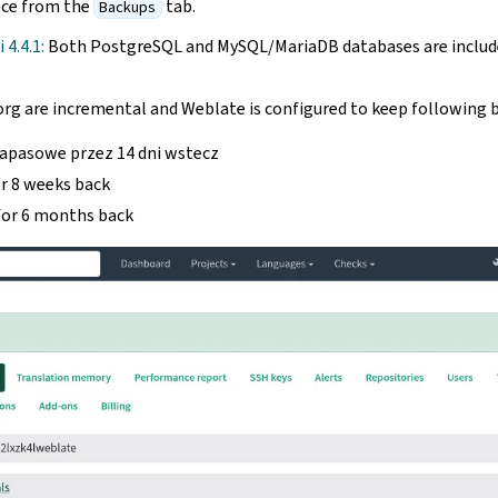
ce from the
tab.
Backups
 4.4.1:
Both PostgreSQL and MySQL/MariaDB databases are includ
rg are incremental and Weblate is configured to keep following 
apasowe przez 14 dni wstecz
r 8 weeks back
for 6 months back