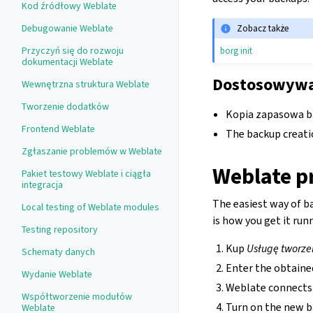
Kod źródłowy Weblate
Debugowanie Weblate
Zobacz także
Przyczyń się do rozwoju
borg init
dokumentacji Weblate
Dostosowywan
Wewnętrzna struktura Weblate
Tworzenie dodatków
Kopia zapasowa b
Frontend Weblate
The backup creati
Zgłaszanie problemów w Weblate
Weblate p
Pakiet testowy Weblate i ciągła
integracja
The easiest way of b
Local testing of Weblate modules
is how you get it run
Testing repository
Kup
Usługę tworze
Schematy danych
Enter the obtaine
Wydanie Weblate
Weblate connects t
Współtworzenie modułów
Turn on the new b
Weblate