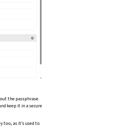
out the passphrase.
d keep it in a secure
 too, as it’s used to