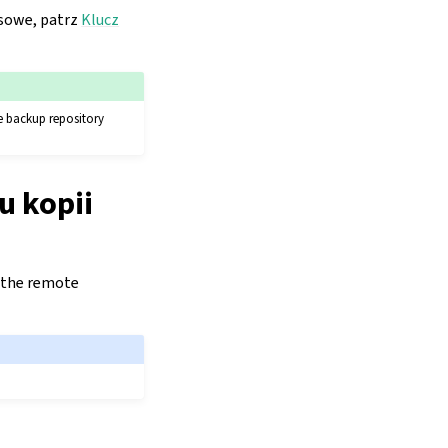
sowe, patrz
Klucz
he backup repository
u kopii
n the remote