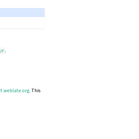
.
UP
at weblate.org
. This