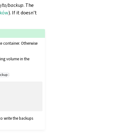
h/to/backup
. The
ików
). If it doesn’t
e container. Otherwise
sting volume in the
:
ackup
to write the backups