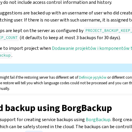
y do not include access control information and history.
ggestions are backed up with an username of user who did crea
atching user. If there is no user with such username, it is assigned
s are kept on the server as configured by
PROJECT_BACKUP_KEEP
(it defaults to keep at most 3 backups for 30 days).
EP_COUNT
le to import project when
Dodawanie projektów i komponentów 
.
ackup
ght fail if the restoring server has different set of
Definicje języków
or different con
he restore will tell you which language codes could not be processed and you can 
nually.
 backup using BorgBackup
 support for creating service backups using
BorgBackup
. Borg cre
ich can be safely stored in the cloud. The backups can be controll