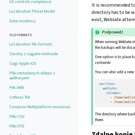
US controls compliance
It is recommended to
Localization Threat Model
directory has to be 
exist, Weblate attem
Data residency
Podpowiedź
FILE FORMATS
When running Weblate in
Localization file formats
the backups will be disca
Zasoby z ciągami Androida
One option is to place 
container.
Ciągi Apple iOS
You can also add a new 
Pliki metadanych sklepu z
aplikacjami
services
:
Plik ARB
weblate
:
volumes
:
Catkeys file
-
/home/webla
-
/home/webla
Compose Multiplatform resources
The directory where back
Pliki CSV
there.
Pliki DTD
Zdalne kopie