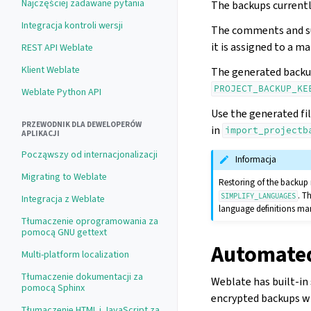
Najczęściej zadawane pytania
The backups currentl
Integracja kontroli wersji
The comments and su
it is assigned to a m
REST API Weblate
Klient Weblate
The generated backup
PROJECT_BACKUP_KE
Weblate Python API
Use the generated fi
PRZEWODNIK DLA DEWELOPERÓW
in
import_projectb
APLIKACJI
Począwszy od internacjonalizacji
Informacja
Migrating to Weblate
Restoring of the backup mi
. T
SIMPLIFY_LANGUAGES
Integracja z Weblate
language definitions ma
Tłumaczenie oprogramowania za
pomocą GNU gettext
Automated
Multi-platform localization
Tłumaczenie dokumentacji za
Weblate has built-in
pomocą Sphinx
encrypted backups wh
Tłumaczenie HTML i JavaScript za