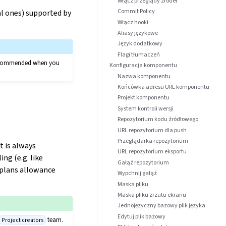
Włącz przeglądy źródeł
Commit Policy
l ones) supported by
Włącz hooki
Aliasy językowe
Język dodatkowy
Flagi tłumaczeń
y recommended when you
Konfiguracja komponentu
Nazwa komponentu
Końcówka adresu URL komponentu
Projekt komponentu
System kontroli wersji
Repozytorium kodu źródłowego
URL repozytorium dla push
Przeglądarka repozytorium
t is always
URL repozytorium eksportu
ing (e.g. like
Gałąź repozytorium
r plans allowance
Wypchnij gałąź
Maska pliku
Maska pliku zrzutu ekranu
Jednojęzyczny bazowy plik języka
Edytuj plik bazowy
team.
Project creators