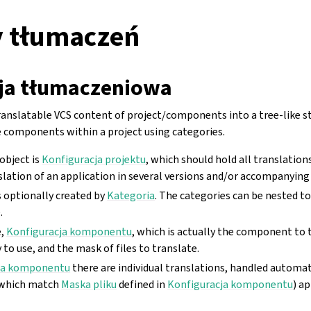
y tłumaczeń
ja tłumaczeniowa
anslatable VCS content of project/components into a tree-like st
e components within a project using categories.
object is
Konfiguracja projektu
, which should hold all translatio
slation of an application in several versions and/or accompanyin
s optionally created by
Kategoria
. The categories can be nested t
.
e,
Konfiguracja komponentu
, which is actually the component to 
 to use, and the mask of files to translate.
ja komponentu
there are individual translations, handled automat
 (which match
Maska pliku
defined in
Konfiguracja komponentu
) a