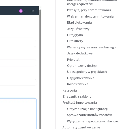
merge requestów
Przesyłaj przy commitowaniu
Wiek zmian do scommitowania
Błąd blokowania
Język źródłowy
Filtr języka
Filtr kluczy
Warianty wyrażenia regularnego
Język dodatkowy
Priorytet
Ograniczony dostęp
Udostępniony w projektach
Użyj jako słownika
Kolor słownika
Kategoria
Znaczniki szablonu
Prędkość importowania
Optymalizacja konfiguracji
Sprawdzanie limitów zasobów
Wyłączenie niepotrzebnych kontroli
Automatyczne tworzenie