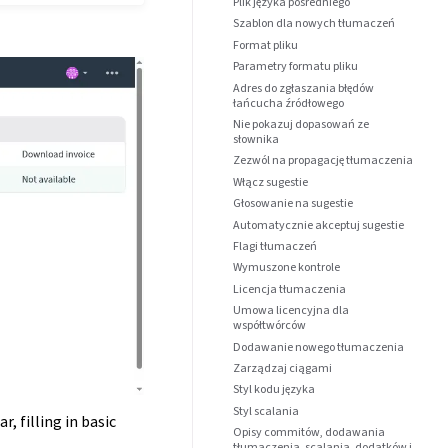
Plik języka pośredniego
Szablon dla nowych tłumaczeń
Format pliku
Parametry formatu pliku
Adres do zgłaszania błędów
łańcucha źródłowego
Nie pokazuj dopasowań ze
słownika
Zezwól na propagację tłumaczenia
Włącz sugestie
Głosowanie na sugestie
Automatycznie akceptuj sugestie
Flagi tłumaczeń
Wymuszone kontrole
Licencja tłumaczenia
Umowa licencyjna dla
współtwórców
Dodawanie nowego tłumaczenia
Zarządzaj ciągami
Styl kodu języka
Styl scalania
, filling in basic
Opisy commitów, dodawania
tłumaczenia, scalania, dodatków i