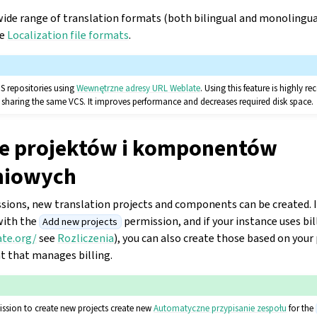
ide range of translation formats (both bilingual and monolingua
ee
Localization file formats
.
S repositories using
Wewnętrzne adresy URL Weblate
. Using this feature is highl
aring the same VCS. It improves performance and decreases required disk space.
e projektów i komponentów
niowych
sions, new translation projects and components can be created. I
with the
permission, and if your instance uses bill
Add new projects
ate.org/
see
Rozliczenia
), you can also create those based on you
t that manages billing.
ission to create new projects create new
Automatyczne przypisanie zespołu
for the