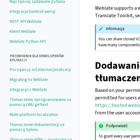
Najczęściej zadawane pytania
Weblate supports a w
Integracja kontroli wersji
Translate Toolkit, s
REST API Weblate
Informacja
Klient Weblate
You can share cloned VC
Weblate Python API
have many components sh
PRZEWODNIK DLA DEWELOPERÓW
APLIKACJI
Dodawani
Począwszy od internacjonalizacji
tłumacze
Migrating to Weblate
Integracja z Weblate
Based on your permis
permitted for users 
Tłumaczenie oprogramowania za
pomocą GNU gettext
https://hosted.webl
from the user accoun
Multi-platform localization
Tłumaczenie dokumentacji za
Podpowiedź
pomocą Sphinx
To grant every user perm
Tłumaczenie HTML i JavaScript za