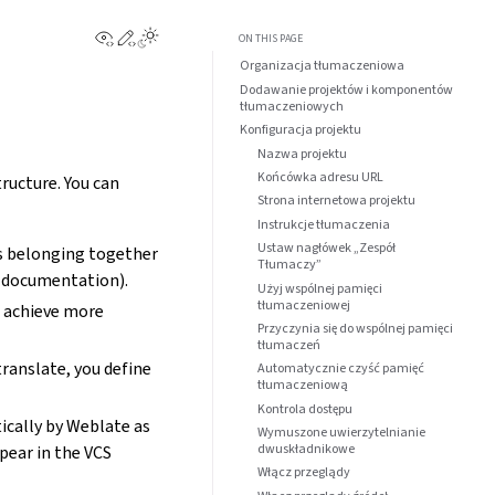
View this page
Edit this page
ON THIS PAGE
Organizacja tłumaczeniowa
Dodawanie projektów i komponentów
tłumaczeniowych
Konfiguracja projektu
Nazwa projektu
Końcówka adresu URL
ructure. You can
Strona internetowa projektu
Instrukcje tłumaczenia
Ustaw nagłówek „Zespół
ns belonging together
Tłumaczy”
g documentation).
Użyj wspólnej pamięci
tłumaczeniowej
o achieve more
Przyczynia się do wspólnej pamięci
tłumaczeń
translate, you define
Automatycznie czyść pamięć
tłumaczeniową
Kontrola dostępu
ically by Weblate as
Wymuszone uwierzytelnianie
dwuskładnikowe
ppear in the VCS
Włącz przeglądy