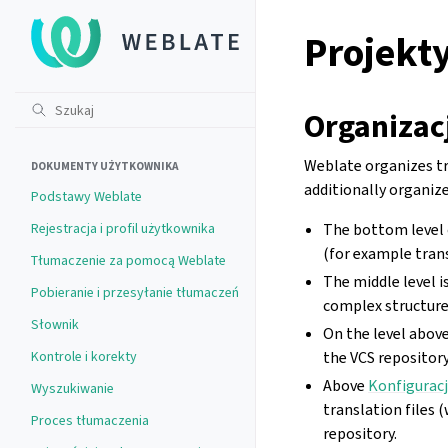
Projekt
Organizac
Weblate organizes tr
DOKUMENTY UŻYTKOWNIKA
additionally organiz
Podstawy Weblate
Rejestracja i profil użytkownika
The bottom level 
(for example tran
Tłumaczenie za pomocą Weblate
The middle level i
Pobieranie i przesyłanie tłumaczeń
complex structure
Słownik
On the level abov
Kontrole i korekty
the VCS repository
Above
Konfigurac
Wyszukiwanie
translation files
Proces tłumaczenia
repository.