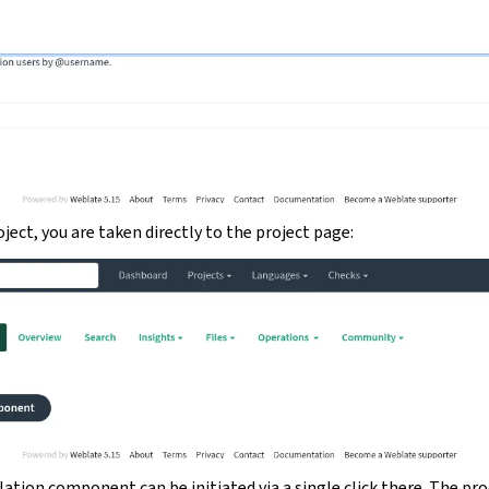
oject, you are taken directly to the project page:
ation component can be initiated via a single click there. The pro