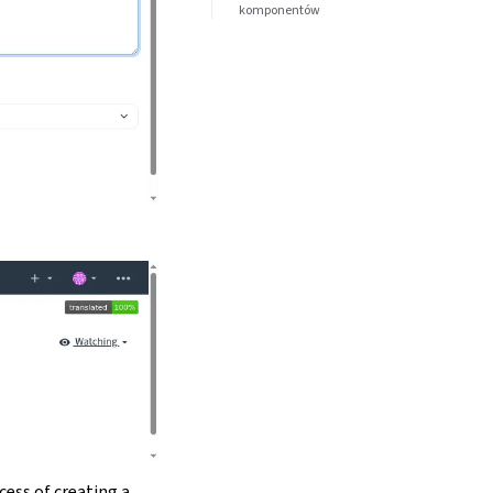
komponentów
cess of creating a