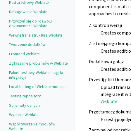
Kod źródłowy Weblate
component is multi-s
Debugowanie Weblate
approaches to creat
Przyczyń się do rozwoju
Z kontroli wersji
dokumentacji Weblate
Creates compon
Wewnętrzna struktura Weblate
Z istniejącego komp
Tworzenie dodatków
Creates additio
Frontend Weblate
Dodatkowa gałąź
Zgłaszanie problemów w Weblate
Creates additio
Pakiet testowy Weblate i ciągła
integracja
Prześlij pliki tłumac
Local testing of Weblate modules
Upload translat
integrate it wi
Testing repository
Weblate
.
Schematy danych
Przetłumacz dokum
Wydanie Weblate
Prześlij pojed
Współtworzenie modułów
Weblate
Zaczynaj od początk