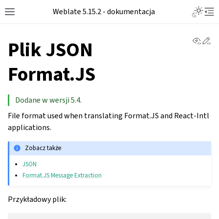
Weblate 5.15.2 - dokumentacja
View 
Ed
Plik JSON
Format.JS
Dodane w wersji 5.4.
File format used when translating Format.JS and React-Intl
applications.
Zobacz także
JSON
Format.JS Message Extraction
Przykładowy plik: