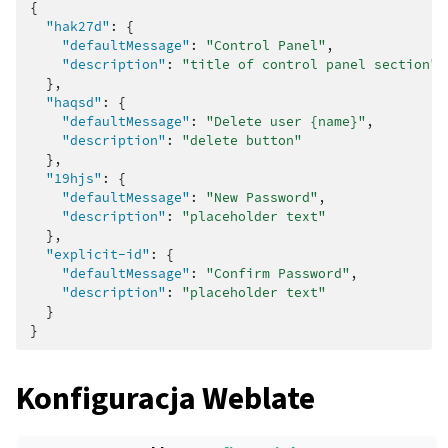
{
"hak27d"
:
{
"defaultMessage"
:
"Control Panel"
,
"description"
:
"title of control panel section"
},
"haqsd"
:
{
"defaultMessage"
:
"Delete user {name}"
,
"description"
:
"delete button"
},
"19hjs"
:
{
"defaultMessage"
:
"New Password"
,
"description"
:
"placeholder text"
},
"explicit-id"
:
{
"defaultMessage"
:
"Confirm Password"
,
"description"
:
"placeholder text"
}
}
Konfiguracja Weblate