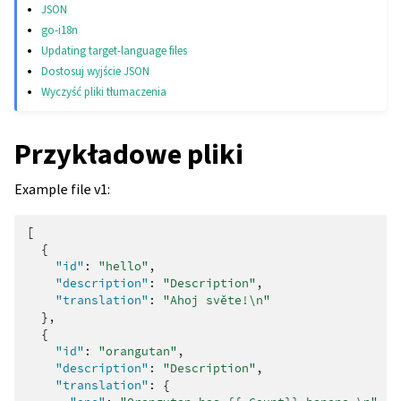
JSON
go-i18n
Updating target-language files
Dostosuj wyjście JSON
Wyczyść pliki tłumaczenia
Przykładowe pliki
Example file v1:
[
{
"id"
:
"hello"
,
"description"
:
"Description"
,
"translation"
:
"Ahoj světe!\n"
},
{
"id"
:
"orangutan"
,
"description"
:
"Description"
,
"translation"
:
{