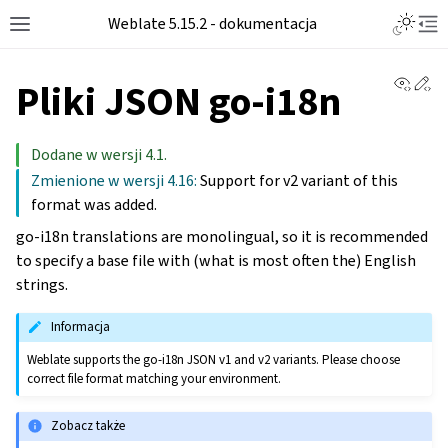
Weblate 5.15.2 - dokumentacja
View 
Ed
Pliki JSON go-i18n
Dodane w wersji 4.1.
Zmienione w wersji 4.16:
Support for v2 variant of this
format was added.
go-i18n translations are monolingual, so it is recommended
to specify a base file with (what is most often the) English
strings.
Informacja
Weblate supports the go-i18n JSON v1 and v2 variants. Please choose
correct file format matching your environment.
Zobacz także