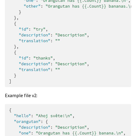
"one"
:
"Orangutan has {{.Count}} banana.\n"
,
"other"
:
"Orangutan has {{.Count}} bananas.\n"
}
},
{
"id"
:
"try"
,
"description"
:
"Description"
,
"translation"
:
""
},
{
"id"
:
"thanks"
,
"description"
:
"Description"
,
"translation"
:
""
}
]
Example file v2:
{
"hello"
:
"Ahoj světe!\n"
,
"orangutan"
:
{
"description"
:
"Description"
,
"one"
:
"Orangutan has {{.Count}} banana.\n"
,