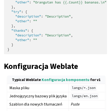
"other"
:
"Orangutan has {{.Count}} bananas.\n"
},
"try"
:
{
"description"
:
"Description"
,
"other"
:
""
},
"thanks"
:
{
"description"
:
"Description"
,
"other"
:
""
}
}
Konfiguracja Weblate
Typical Weblate
Konfiguracja komponentu
for v1
Maska pliku
langs/*.json
Jednojęzyczny bazowy plik języka
langs/en.json
Szablon dla nowych tłumaczeń
Puste