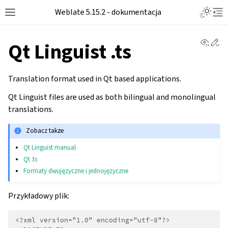
Weblate 5.15.2 - dokumentacja
View 
Ed
Qt Linguist .ts
Translation format used in Qt based applications.
Qt Linguist files are used as both bilingual and monolingual
translations.
Zobacz także
Qt Linguist manual
Qt .ts
Formaty dwujęzyczne i jednojęzyczne
Przykładowy plik:
<?xml version="1.0" encoding="utf-8"?>