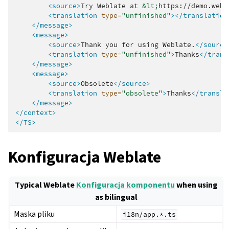
<source>
Try
Weblate
at
&lt;
https://demo.webl
<translation
type=
"unfinished"
></translation
</message>
<message>
<source>
Thank
you
for
using
Weblate.
</source
<translation
type=
"unfinished"
>
Thanks
</trans
</message>
<message>
<source>
Obsolete
</source>
<translation
type=
"obsolete"
>
Thanks
</transla
</message>
</context>
</TS>
Konfiguracja Weblate
Typical Weblate
Konfiguracja komponentu
when using
as bilingual
Maska pliku
i18n/app.*.ts