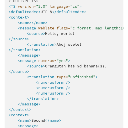
<!DOCTYPE TS>
<TS
version=
"2.0"
language=
"cs"
>
<defaultcodec>
UTF-8
</defaultcodec>
<context>
<name></name>
<message
weblate-flags=
"c-format, max-length:100
<source>
Hello,
</source>
<translation>
Ahoj
</translation>
</message>
<message
numerus=
"yes"
>
<source>
Orangutan
has
%d
</source>
<translation
type=
"unfinished"
>
<numerusform
/>
<numerusform
/>
<numerusform
/>
</translation>
</message>
</context>
<context>
<name>
Second
</name>
<message>