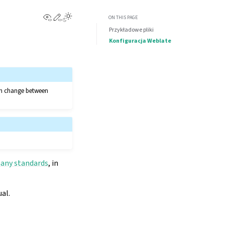
View this page
Edit this page
ON THIS PAGE
Przykładowe pliki
Konfiguracja Weblate
can change between
any standards
, in
ual.