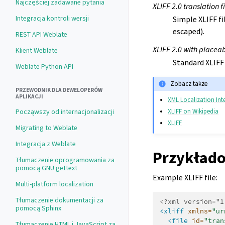
Najczęściej zadawane pytania
XLIFF 2.0 translation fi
Integracja kontroli wersji
Simple XLIFF fi
escaped).
REST API Weblate
XLIFF 2.0 with placea
Klient Weblate
Standard XLIFF
Weblate Python API
Zobacz także
PRZEWODNIK DLA DEWELOPERÓW
APLIKACJI
XML Localization Inte
Począwszy od internacjonalizacji
XLIFF on Wikipedia
XLIFF
Migrating to Weblate
Integracja z Weblate
Przykłado
Tłumaczenie oprogramowania za
pomocą GNU gettext
Example XLIFF file:
Multi-platform localization
Tłumaczenie dokumentacji za
<?xml version="1
pomocą Sphinx
<xliff
xmlns=
"ur
<file
id=
"tran
Tłumaczenie HTML i JavaScript za