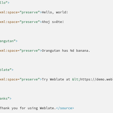
llo"
>
xml:space=
"preserve"
>
Hello,
xml:space=
"preserve"
>
Ahoj
angutan"
>
xml:space=
"preserve"
>
Orangutan
has
%d
blate"
>
xml:space=
"preserve"
>
Try
Weblate
at
&lt;
https://demo.web
anks"
>
Thank
you
for
using
Weblate.
</source>