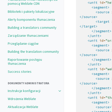
<unit
id=
"he
pomocą Weblate CDN
<segment>
Biblioteki i pakiety lokalizacyjne
<source
</source>
Alerty komponentu tłumaczenia
<target
</target>
Building a translators community
</segment>
Zarządzanie tłumaczeniami
</unit>
<unit
id=
"or
Przeglądanie ciągów
<segment>
<source
Building the translation community
</source>
Raportowanie postępu
</segment>
tłumaczenia
</unit>
<unit
id=
"we
Success stories
<segment>
<source
</source>
DOKUMENTY ADMINISTRATORA
</segment>
Instrukcje konfiguracji
</unit>
<unit
id=
"th
Wdrożenia Weblate
<segment>
Aktualizacja Weblate
<source>
</segment>