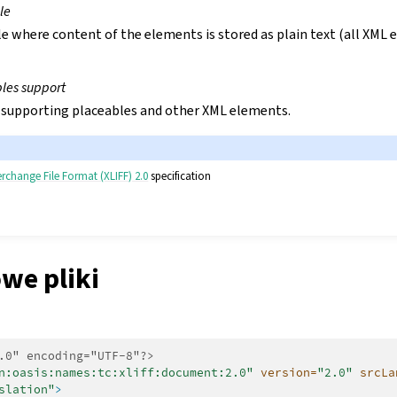
le
le where content of the elements is stored as plain text (all XML
bles support
 supporting placeables and other XML elements.
rchange File Format (XLIFF) 2.0
specification
we pliki
.0" encoding="UTF-8"?>
n:oasis:names:tc:xliff:document:2.0"
version=
"2.0"
srcLa
slation"
>