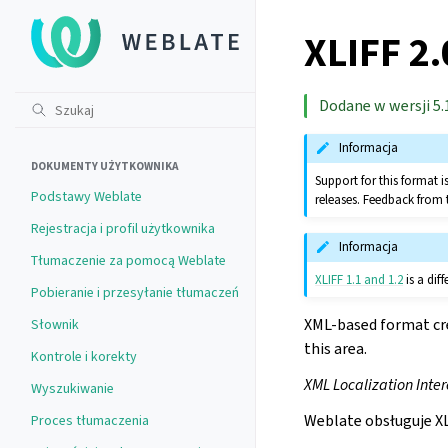
XLIFF 2.
Dodane w wersji 5.
Informacja
DOKUMENTY UŻYTKOWNIKA
Support for this format
Podstawy Weblate
releases. Feedback from 
Rejestracja i profil użytkownika
Informacja
Tłumaczenie za pomocą Weblate
XLIFF 1.1 and 1.2
is a dif
Pobieranie i przesyłanie tłumaczeń
XML-based format crea
Słownik
this area.
Kontrole i korekty
XML Localization Inter
Wyszukiwanie
Weblate obsługuje XL
Proces tłumaczenia