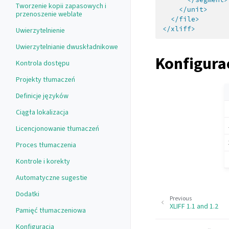
Tworzenie kopii zapasowych i
</unit>
przenoszenie weblate
</file>
</xliff>
Uwierzytelnienie
Uwierzytelnianie dwuskładnikowe
Konfigura
Kontrola dostępu
Projekty tłumaczeń
Definicje języków
Ciągła lokalizacja
Licencjonowanie tłumaczeń
Proces tłumaczenia
Kontrole i korekty
Automatyczne sugestie
Dodatki
Previous
XLIFF 1.1 and 1.2
Pamięć tłumaczeniowa
Konfiguracja