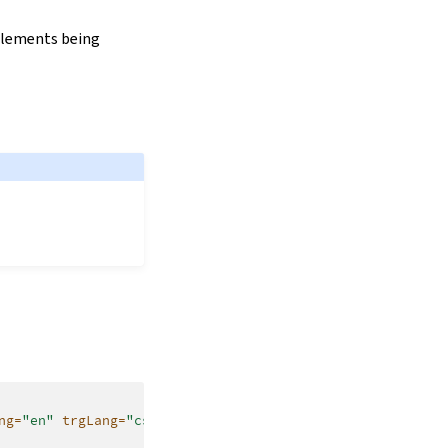
 elements being
ng=
"en"
trgLang=
"cs"
>