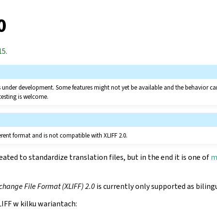
0
15.
 is under development. Some features might not yet be available and the behavior 
testing is welcome.
ferent format and is not compatible with XLIFF 2.0.
ted to standardize translation files, but in the end it is one of
m
change File Format (XLIFF) 2.0
is currently only supported as biling
IFF w kilku wariantach: