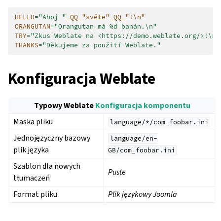
HELLO
=
"Ahoj "
_QQ_"světe"_QQ_"!\n"
ORANGUTAN
=
"Orangutan má %d banán.\n"
TRY
=
"Zkus Weblate na <https://demo.weblate.org/>!\n"
THANKS
=
"Děkujeme za použití Weblate."
Konfiguracja Weblate
Typowy Weblate
Konfiguracja komponentu
Maska pliku
language/*/com_foobar.ini
Jednojęzyczny bazowy
language/en-
plik języka
GB/com_foobar.ini
Szablon dla nowych
Puste
tłumaczeń
Format pliku
Plik językowy Joomla