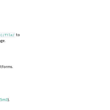
to
e)/file/
age.
atforms.
p5m3
).