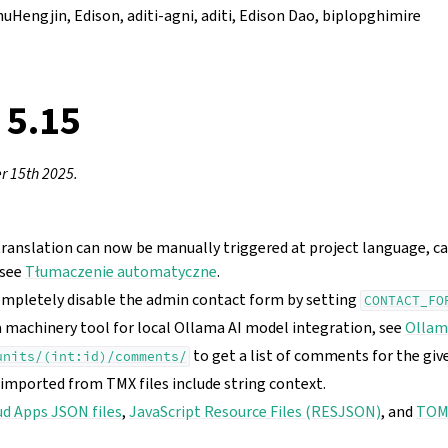
huHengjin, Edison, aditi-agni, aditi, Edison Dao, biplopghimire
 5.15
 15th 2025.
ranslation can now be manually triggered at project language, c
 see
Tłumaczenie automatyczne
.
completely disable the admin contact form by setting
CONTACT_FO
machinery tool for local Ollama AI model integration, see
Ollam
to get a list of comments for the give
units/(int:id)/comments/
mported from TMX files include string context.
d Apps JSON files
,
JavaScript Resource Files (RESJSON)
, and
TOM