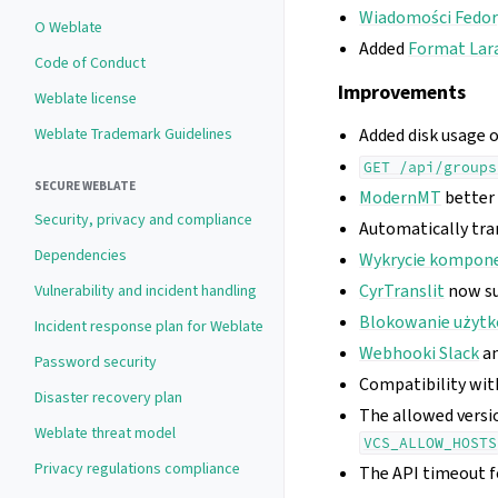
Wiadomości Fedor
O Weblate
Added
Format Lar
Code of Conduct
Improvements
Weblate license
Weblate Trademark Guidelines
Added disk usage 
GET
/api/groups
SECURE WEBLATE
ModernMT
better 
Security, privacy and compliance
Automatically tran
Dependencies
Wykrycie kompon
CyrTranslit
now su
Vulnerability and incident handling
Blokowanie użyt
Incident response plan for Weblate
Webhooki Slack
a
Password security
Compatibility wit
Disaster recovery plan
The allowed versi
Weblate threat model
VCS_ALLOW_HOSTS
Privacy regulations compliance
The API timeout fo