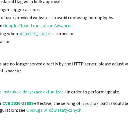
nslated flag with bulk approvals.
nger trigger actions.
n of user provided websites to avoid confusing homoglyphs.
in
Google Cloud Translation Advanced
.
pting when
is turned on.
REQUIRE_LOGIN
ation.
are no longer served directly by the HTTP server, please adjust 
 of
.
/media/
 instrukcje dotyczące aktualizacji
in order to perform update.
or
CVE 2026-21889
effective, the serving of
path should b
/media/
guration; see
Obsługa plików statycznych
.