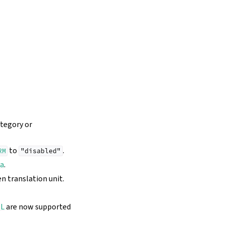
ategory or
to
.
RM
"disabled"
a
.
n translation unit.
L
are now supported