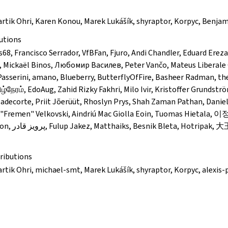
Kartik Ohri, Karen Konou, Marek Lukášík, shyraptor, Korpyc, Benja
utions
68, Francisco Serrador, VfBFan, Fjuro, Andi Chandler, Eduard Erez
o, Mickaël Binos, Любомир Василев, Peter Vančo, Mateus Liberale
asserini, amano, Blueberry, ButterflyOfFire, Basheer Radman, the
நேரம், EdoAug, Zahid Rizky Fakhri, Milo Ivir, Kristoffer Grundstr
 adecorte, Priit Jõerüüt, Rhoslyn Prys, Shah Zaman Pathan, Daniel
an "Fremen" Velkovski, Aindriú Mac Giolla Eoin, Tuomas Hietala, 
tripak, 大王叫我来巡山,
ributions
artik Ohri, michael-smt, Marek Lukášík, shyraptor, Korpyc, alexis