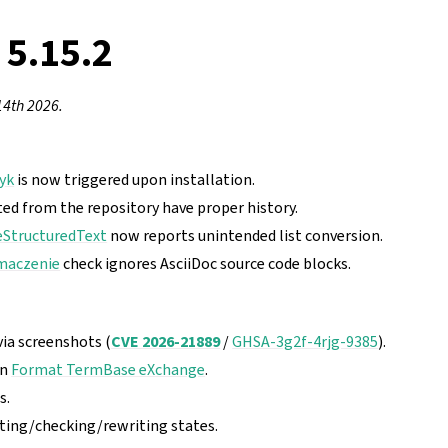
 5.15.2
14th 2026.
yk
is now triggered upon installation.
ed from the repository have proper history.
eStructuredText
now reports unintended list conversion.
maczenie
check ignores AsciiDoc source code blocks.
via screenshots (
CVE 2026-21889
/
GHSA-3g2f-4rjg-9385
).
in
Format TermBase eXchange
.
s.
iting/checking/rewriting states.