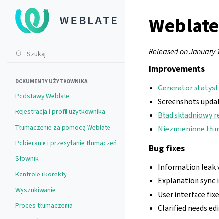
Weblate
Released on January 
Improvements
DOKUMENTY UŻYTKOWNIKA
Generator statyst
Podstawy Weblate
Screenshots updat
Rejestracja i profil użytkownika
Błąd składniowy r
Tłumaczenie za pomocą Weblate
Niezmienione tłu
Pobieranie i przesyłanie tłumaczeń
Bug fixes
Słownik
Information leak 
Kontrole i korekty
Explanation sync 
Wyszukiwanie
User interface fixe
Proces tłumaczenia
Clarified needs ed