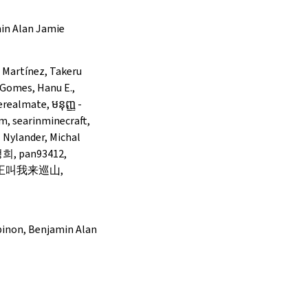
min Alan Jamie
a Martínez, Takeru
 Gomes, Hanu E.,
realmate, មនុញ្ញ -
öm, searinminecraft,
 Nylander, Michal
이정희, pan93412,
-pinon, Benjamin Alan