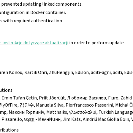
t prevented updating linked components.
onfiguration in Docker container.
es with required authentication.
 instrukcje dotyczące aktualizacji
in order to perform update.
aren Konou, Kartik Ohri, ZhuHengjin, Edison, aditi-agni, aditi, Edi
utions
, Emin Tufan Çetin, Priit Jõerüüt, Любомир Василев, Fjuro, Zahid 
rflyOfFire, 김인수, Manuela Silva, Pierfrancesco Passerini, Mic
mp, Максим Горпиніч, Matthaiks, γλωσσολαλιά, Turkish Languag
Pissarello, មនុញ្ញ - MᴇᴀнNսɴн, Jim Kats, Aindriú Mac Giolla Eoin,
ributions