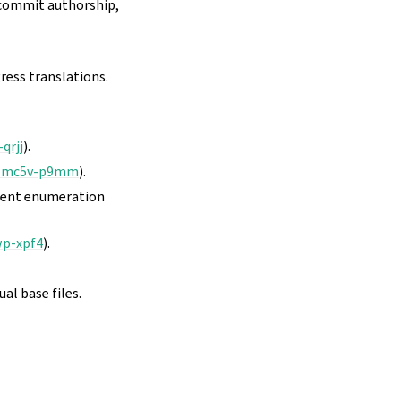
 commit authorship,
ress translations.
qrjj
).
-mc5v-p9mm
).
nent enumeration
p-xpf4
).
l base files.