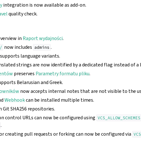
y
integration is now available as add-on.
avel
quality check.
overview in
Raport wydajności
.
now includes
.
/
admins
supports language variants.
slated strings are now identified by a dedicated flag instead of a 
entów
preserves
Parametry formatu pliku
.
pports Belarusian and Greek.
kowników
now accepts internal notes that are not visible to the us
nd
Webhook
can be installed multiple times.
h Git SHA256 repositories.
on control URLs can now be configured using
VCS_ALLOW_SCHEMES
.
r creating pull requests or forking can now be configured via
VCS