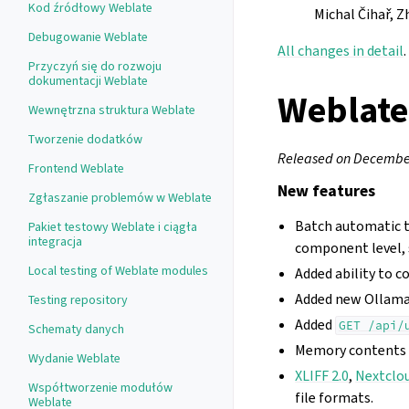
Kod źródłowy Weblate
Michal Čihař, Z
Debugowanie Weblate
All changes in detail
.
Przyczyń się do rozwoju
dokumentacji Weblate
Weblate
Wewnętrzna struktura Weblate
Tworzenie dodatków
Released on December
Frontend Weblate
New features
Zgłaszanie problemów w Weblate
Batch automatic t
Pakiet testowy Weblate i ciągła
integracja
component level,
Local testing of Weblate modules
Added ability to 
Added new Ollama 
Testing repository
Added
GET
/api/
Schematy danych
Memory contents i
Wydanie Weblate
XLIFF 2.0
,
Nextclou
Współtworzenie modułów
file formats.
Weblate