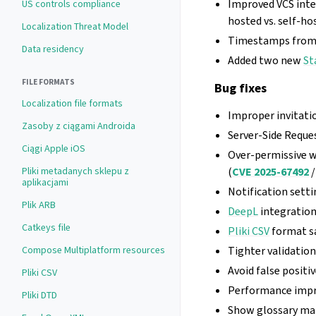
Improved VCS inte
US controls compliance
hosted vs. self-ho
Localization Threat Model
Timestamps from 
Data residency
Added two new
St
FILE FORMATS
Bug fixes
Localization file formats
Improper invitati
Zasoby z ciągami Androida
Server-Side Reques
Ciągi Apple iOS
Over‑permissive 
Pliki metadanych sklepu z
(
CVE 2025-67492
aplikacjami
Notification setti
Plik ARB
DeepL
integration
Catkeys file
Pliki CSV
format sa
Compose Multiplatform resources
Tighter validatio
Avoid false posit
Pliki CSV
Performance impro
Pliki DTD
Show glossary mat