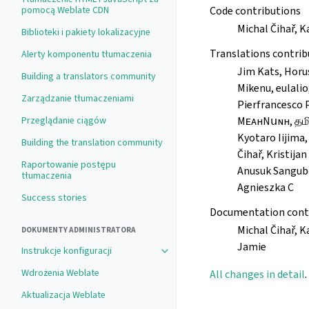
pomocą Weblate CDN
Code contributions
Michal Čihař, 
Biblioteki i pakiety lokalizacyjne
Translations contrib
Alerty komponentu tłumaczenia
Jim Kats, Horus
Building a translators community
Mikenu, eulali
Zarządzanie tłumaczeniami
Pierfrancesco P
Przeglądanie ciągów
MᴇᴀнNսɴн, தமிழ்
Kyotaro Iijima,
Building the translation community
Čihař, Kristij
Raportowanie postępu
Anusuk Sangubon, پرویز قادر, Fulup Jakez, Matthaiks, Besnik Bleta, Ho
tłumaczenia
Agnieszka C
Success stories
Documentation cont
Michal Čihař, K
DOKUMENTY ADMINISTRATORA
Jamie
Instrukcje konfiguracji
Wdrożenia Weblate
All changes in detail
.
Aktualizacja Weblate