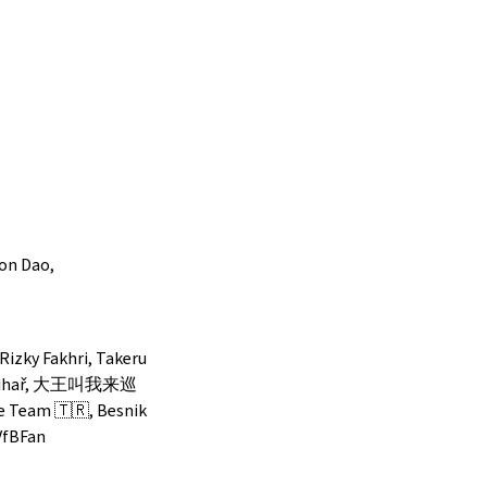
son Dao,
Rizky Fakhri, Takeru
hal Čihař, 大王叫我来巡
e Team 🇹🇷, Besnik
 VfBFan