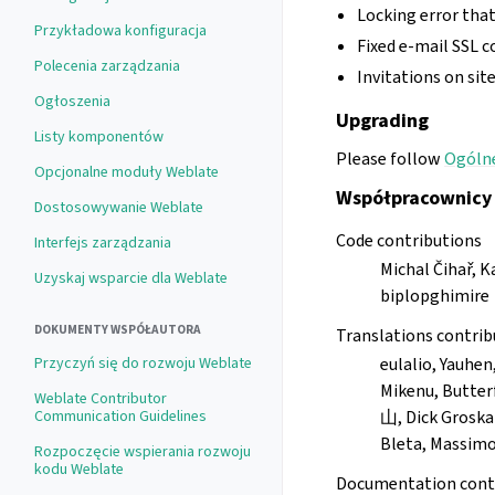
Locking error tha
Przykładowa konfiguracja
Fixed e-mail SSL c
Polecenia zarządzania
Invitations on sit
Ogłoszenia
Upgrading
Listy komponentów
Please follow
Ogólne
Opcjonalne moduły Weblate
Współpracownicy
Dostosowywanie Weblate
Code contributions
Interfejs zarządzania
Michal Čihař, K
Uzyskaj wsparcie dla Weblate
biplopghimire
DOKUMENTY WSPÓŁAUTORA
Translations contrib
Przyczyń się do rozwoju Weblate
eulalio, Yauhen
Mikenu, Butte
Weblate Contributor
Communication Guidelines
山, Dick Groska
Bleta, Massimo 
Rozpoczęcie wspierania rozwoju
kodu Weblate
Documentation cont