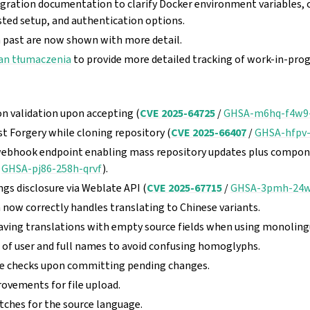
gration documentation to clarify Docker environment variables,
sted setup, and authentication options.
past are now shown with more detail.
an tłumaczenia
to provide more detailed tracking of work-in-prog
on validation upon accepting (
CVE 2025-64725
/
GHSA-m6hq-f4w9-
t Forgery while cloning repository (
CVE 2025-66407
/
GHSA-hfpv
webhook endpoint enabling mass repository updates plus compo
/
GHSA-pj86-258h-qrvf
).
ngs disclosure via Weblate API (
CVE 2025-67715
/
GHSA-3pmh-24w
 now correctly handles translating to Chinese variants.
ving translations with empty source fields when using monolingua
n of user and full names to avoid confusing homoglyphs.
ive checks upon committing pending changes.
vements for file upload.
ches for the source language.