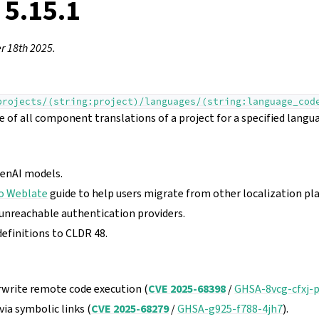
 5.15.1
 18th 2025.
projects/(string:project)/languages/(string:language_cod
e of all component translations of a project for a specified langu
penAI models.
to Weblate
guide to help users migrate from other localization pl
 unreachable authentication providers.
efinitions to CLDR 48.
erwrite remote code execution (
CVE 2025-68398
/
GHSA-8vcg-cfxj-
 via symbolic links (
CVE 2025-68279
/
GHSA-g925-f788-4jh7
).