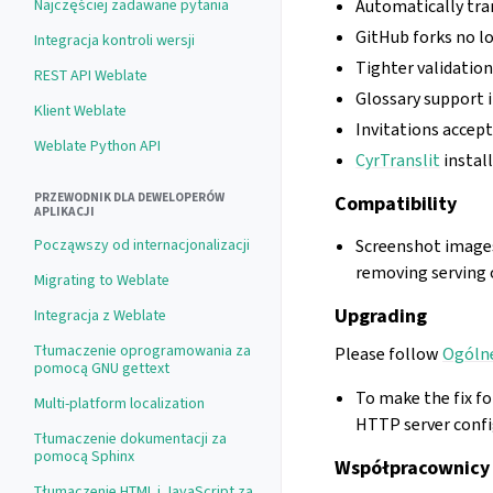
Najczęściej zadawane pytania
Automatically tra
GitHub forks no lo
Integracja kontroli wersji
Tighter validatio
REST API Weblate
Glossary support 
Klient Weblate
Invitations acce
Weblate Python API
CyrTranslit
install
PRZEWODNIK DLA DEWELOPERÓW
Compatibility
APLIKACJI
Począwszy od internacjonalizacji
Screenshot images 
removing serving
Migrating to Weblate
Upgrading
Integracja z Weblate
Tłumaczenie oprogramowania za
Please follow
Ogólne
pomocą GNU gettext
To make the fix f
Multi-platform localization
HTTP server confi
Tłumaczenie dokumentacji za
pomocą Sphinx
Współpracownicy
Tłumaczenie HTML i JavaScript za