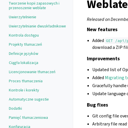
Weblate
Tworzenie kopii zapasowych i
przenoszenie weblate
Uwierzytelnienie
Released on December
Uwierzytelnianie dwuskładnikowe
New features
Kontrola dostępu
Added
GET
/api/
Projekty tłumaczeń
download a ZIP fil
Definicje języków
Improvements
Ciągła lokalizacja
Updated list of O
Licencjonowanie tłumaczeń
Added
Migrating 
Proces tłumaczenia
Gracefully handle
Kontrole i korekty
Update language d
Automatyczne sugestie
Bug fixes
Dodatki
Git config file ov
Pamięć tłumaczeniowa
Arbitrary file read
Konfiguracja