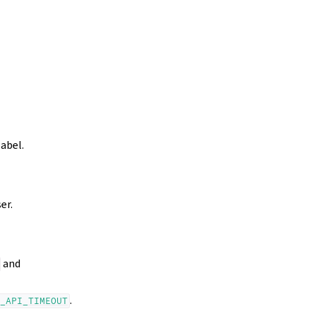
label.
er.
and
.
_API_TIMEOUT