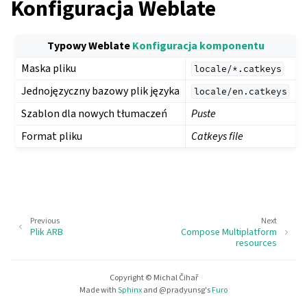
Konfiguracja Weblate
Typowy Weblate
Konfiguracja komponentu
Maska pliku
locale/*.catkeys
Jednojęzyczny bazowy plik języka
locale/en.catkeys
Szablon dla nowych tłumaczeń
Puste
Format pliku
Catkeys file
Previous
Next
Plik ARB
Compose Multiplatform
resources
Copyright © Michal Čihař
Made with
Sphinx
and
@pradyunsg
's
Furo