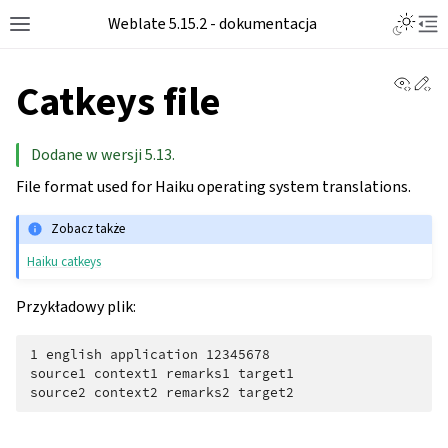
Weblate 5.15.2 - dokumentacja
View 
Ed
Catkeys file
Dodane w wersji 5.13.
File format used for Haiku operating system translations.
Zobacz także
Haiku catkeys
Przykładowy plik:
1 english application 12345678

source1 context1 remarks1 target1
