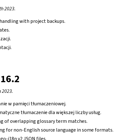
th 2023.
handling with project backups.
ates.
zacji.
acji.
.16.2
h 2023.
nie w pamięci tłumaczeniowej.
tyczne tłumaczenie dla większej liczby usług.
g of overlapping glossary term matches.
sing for non-English source language in some formats.
go-i18n v2 JSON files.