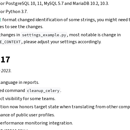
or PostgreSQL 10, 11, MySQL 5.7 and MariaDB 10.2, 10.3.
or Python 3.7.
t
format changed identification of some strings, you might need t
les to see the changes.
 changes in
, most notable is change in
settings_example.py
, please adjust your settings accordingly.
E_CONTEXT
.17
h 2023.
 language in reports.
ted command
.
cleanup_celery
ect visibility for some teams.
ation now honors target state when translating from other com
nce of public user profiles.
performance monitoring integration.