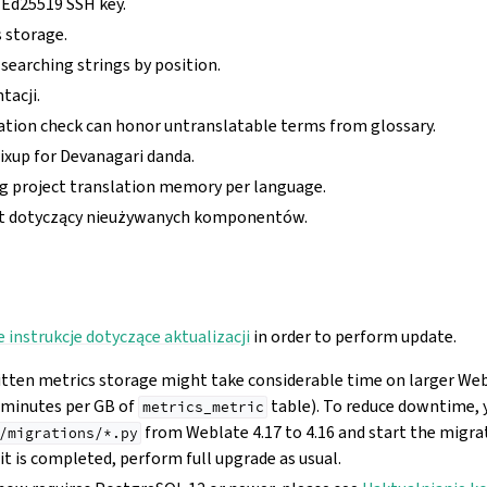
 Ed25519 SSH key.
 storage.
searching strings by position.
acji.
tion check can honor untranslatable terms from glossary.
ixup for Devanagari danda.
 project translation memory per language.
t dotyczący nieużywanych komponentów.
 instrukcje dotyczące aktualizacji
in order to perform update.
itten metrics storage might take considerable time on larger We
 minutes per GB of
table). To reduce downtime, 
metrics_metric
from Weblate 4.17 to 4.16 and start the migra
/migrations/*.py
t is completed, perform full upgrade as usual.