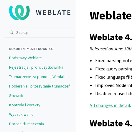
Weblate 
Weblate 4
Released on June 30th
DOKUMENTY UŻYTKOWNIKA
Podstawy Weblate
Fixed parsing not
Rejestracja i profil użytkownika
Fixed query parsin
Tłumaczenie za pomocą Weblate
Fixed language fil
Improved Modern
Pobieranie i przesyłanie tłumaczeń
Disabled reused ch
Słownik
Kontrole i korekty
All changes in detail
.
Wyszukiwanie
Weblate 4
Proces tłumaczenia