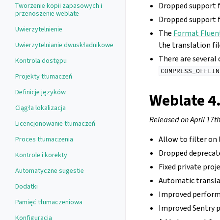
Dropped support f
Tworzenie kopii zapasowych i
przenoszenie weblate
Dropped support f
Uwierzytelnienie
The
Format Fluen
the translation fi
Uwierzytelnianie dwuskładnikowe
There are several
Kontrola dostępu
COMPRESS_OFFLIN
Projekty tłumaczeń
Definicje języków
Weblate 4
Ciągła lokalizacja
Released on April 17t
Licencjonowanie tłumaczeń
Allow to filter on
Proces tłumaczenia
Dropped depreca
Kontrole i korekty
Fixed private proj
Automatyczne sugestie
Automatic transl
Dodatki
Improved performa
Pamięć tłumaczeniowa
Improved Sentry 
Konfiguracja