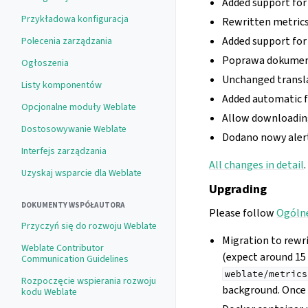
Added support for
Przykładowa konfiguracja
Rewritten metrics
Added support for 
Polecenia zarządzania
Poprawa dokument
Ogłoszenia
Unchanged transla
Listy komponentów
Added automatic f
Opcjonalne moduły Weblate
Allow downloading
Dostosowywanie Weblate
Dodano nowy aler
Interfejs zarządzania
All changes in detail
.
Uzyskaj wsparcie dla Weblate
Upgrading
DOKUMENTY WSPÓŁAUTORA
Please follow
Ogólne
Przyczyń się do rozwoju Weblate
Migration to rewr
Weblate Contributor
(expect around 15
Communication Guidelines
weblate/metrics
Rozpoczęcie wspierania rozwoju
background. Once i
kodu Weblate