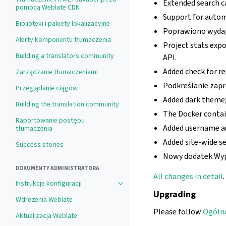
Extended search ca
pomocą Weblate CDN
Support for autom
Biblioteki i pakiety lokalizacyjne
Poprawiono wydaj
Alerty komponentu tłumaczenia
Project stats exp
Building a translators community
API.
Added check for re
Zarządzanie tłumaczeniami
Podkreślanie zap
Przeglądanie ciągów
Added dark theme;
Building the translation community
The Docker contai
Raportowanie postępu
Added username au
tłumaczenia
Added site-wide s
Success stories
Nowy dodatek Wype
DOKUMENTY ADMINISTRATORA
All changes in detail
.
Instrukcje konfiguracji
Upgrading
Wdrożenia Weblate
Please follow
Ogólne
Aktualizacja Weblate