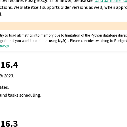
now requires PostgreSQL 12 or newer, please see
Uaktualnianie k
ctions. Weblate itself supports older versions as well, when appr
.
try to load all metrics into memory due to limitation of the Python database drive
igration if you want to continue using MySQL. Please consider switching to Postgr
tgreSQL
.
.16.4
th 2023.
ates.
nd tasks scheduling.
.16.3