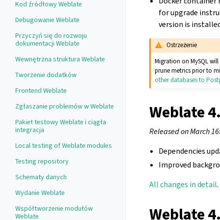
Docker container 
Kod źródłowy Weblate
for upgrade instru
Debugowanie Weblate
version is installed
Przyczyń się do rozwoju
dokumentacji Weblate
Ostrzeżenie
Wewnętrzna struktura Weblate
Migration on MySQL will 
prune metrics prior to m
Tworzenie dodatków
other databases to Pos
Frontend Weblate
Weblate 4
Zgłaszanie problemów w Weblate
Pakiet testowy Weblate i ciągła
integracja
Released on March 16
Local testing of Weblate modules
Dependencies upd
Testing repository
Improved backgrou
Schematy danych
All changes in detail
.
Wydanie Weblate
Weblate 4
Współtworzenie modułów
Weblate