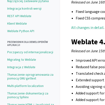
Najczęściej zadawane pytania
Released on June 16th
Integracja kontroli wersji
Fixed language co
REST API Weblate
Fixed CSS compres
Klient Weblate
All changes in detail
.
Weblate Python API
Weblate 4
PRZEWODNIK DLA DEWELOPERÓW
APLIKACJI
Released on June 15th
Począwszy od internacjonalizacji
Migrating to Weblate
Improved API erro
Reduced false posi
Integracja z Weblate
Translated check 
Tłumaczenie oprogramowania za
pomocą GNU gettext
Extended support f
Multi-platform localization
Avoiding signing-o
Added support for
Tłumaczenie dokumentacji za
pomocą Sphinx
Added support for 
Tłumaczenie HTML i JavaScript za