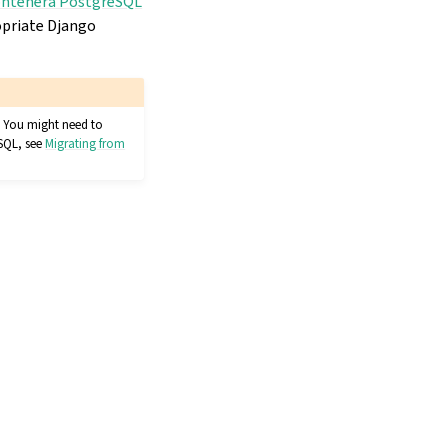
ontenera PostgreSQL
opriate Django
r. You might need to
eSQL, see
Migrating from