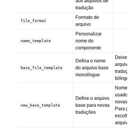
aos arquivos de
tradução
Formato de
file_format
arquivo
Personalizar
nome do
name_template
componente
Deixe 
Defina o nome
arquiv
do arquivo base
base_file_template
traduç
monolíngue
bilíngu
Nome d
usado p
Define o arquivo
novas 
base para novas
new_base_template
Para ge
traduções
escolh
arquivo