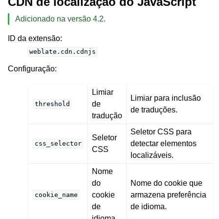
CDN de localização do JavaScript
Adicionado na versão 4.2.
ID da extensão
:
weblate.cdn.cdnjs
Configuração
:
Limiar
Limiar para inclusão
de
threshold
de traduções.
tradução
Seletor CSS para
Seletor
detectar elementos
css_selector
CSS
localizáveis.
Nome
do
Nome do cookie que
cookie
armazena preferência
cookie_name
de
de idioma.
idioma