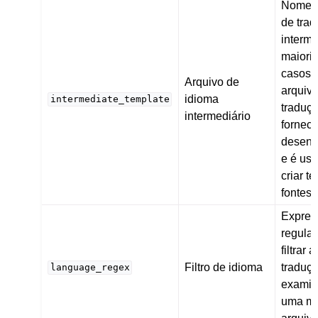
Nome d
de tra
interme
maiori
casos,
Arquivo de
arquiv
idioma
intermediate_template
traduç
intermediário
forneci
desenv
e é us
criar te
fontes 
Expres
regular
filtrar 
Filtro de idioma
traduç
language_regex
examin
uma má