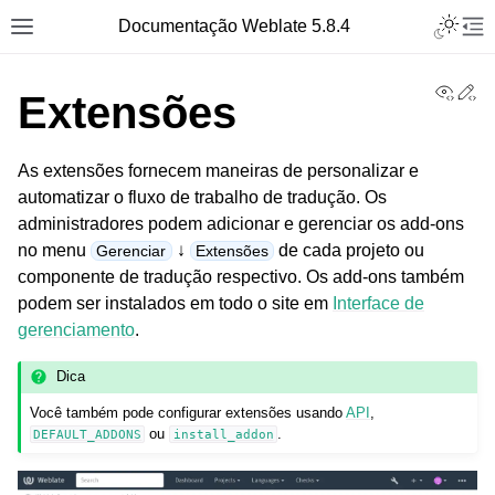
Toggle L
Documentação Weblate 5.8.4
Toggle site navigation sidebar
Tog
View
Ed
Extensões
As extensões fornecem maneiras de personalizar e
automatizar o fluxo de trabalho de tradução. Os
administradores podem adicionar e gerenciar os add-ons
no menu
↓
de cada projeto ou
Gerenciar
Extensões
componente de tradução respectivo. Os add-ons também
podem ser instalados em todo o site em
Interface de
gerenciamento
.
Dica
Você também pode configurar extensões usando
API
,
ou
.
DEFAULT_ADDONS
install_addon