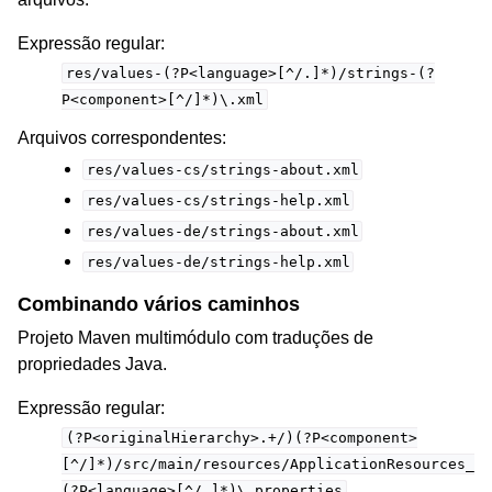
Expressão regular:
res/values-(?P<language>[^/.]*)/strings-(?
P<component>[^/]*)\.xml
Arquivos correspondentes:
res/values-cs/strings-about.xml
res/values-cs/strings-help.xml
res/values-de/strings-about.xml
res/values-de/strings-help.xml
Combinando vários caminhos
Projeto Maven multimódulo com traduções de
propriedades Java.
Expressão regular:
(?P<originalHierarchy>.+/)(?P<component>
[^/]*)/src/main/resources/ApplicationResources_
(?P<language>[^/.]*)\.properties