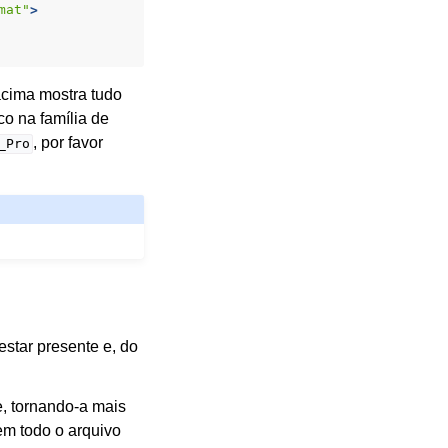
mat"
>
acima mostra tudo
o na família de
, por favor
_Pro
star presente e, do
, tornando-a mais
em todo o arquivo