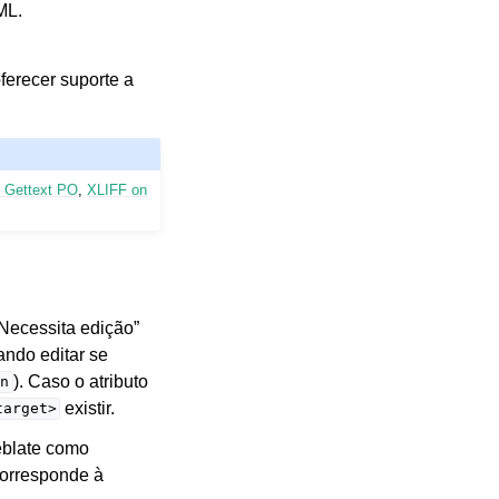
ML.
ferecer suporte a
r Gettext PO
,
XLIFF on
Necessita edição”
ando editar se
). Caso o atributo
0n
existir.
target>
eblate como
corresponde à