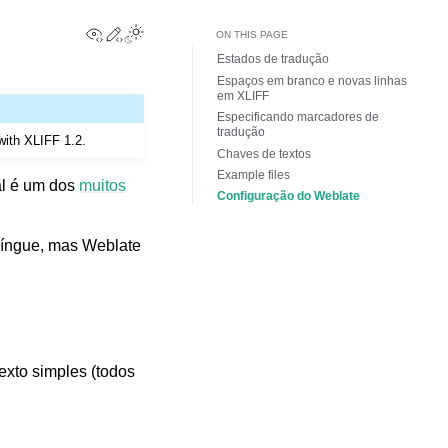
View this page
Edit this page
Toggle Light / Dark / Auto color theme
ON THIS PAGE
Estados de tradução
Espaços em branco e novas linhas
em XLIFF
Especificando marcadores de
tradução
with XLIFF 1.2.
Chaves de textos
Example files
al é um dos
muitos
Configuração do Weblate
língue, mas Weblate
xto simples (todos