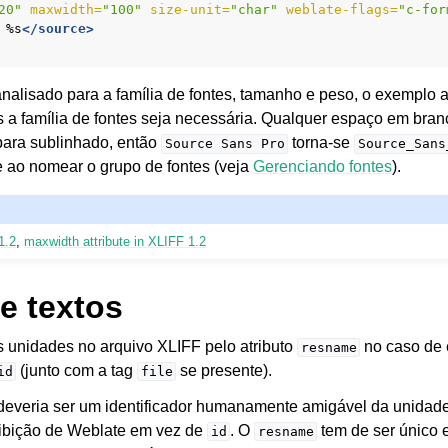
20"
maxwidth=
"100"
size-unit=
"char"
weblate-flags=
"c-for
%s
</source>
nalisado para a família de fontes, tamanho e peso, o exemplo 
 a família de fontes seja necessária. Qualquer espaço em branc
 para sublinhado, então
torna-se
Source
Sans
Pro
Source_Sans
 ao nomear o grupo de fontes (veja
Gerenciando fontes
).
1.2
,
maxwidth attribute in XLIFF 1.2
e textos
as unidades no arquivo XLIFF pelo atributo
no caso de e
resname
(junto com a tag
se presente).
id
file
everia ser um identificador humanamente amigável da unidade
ibição de Weblate em vez de
. O
tem de ser único 
id
resname