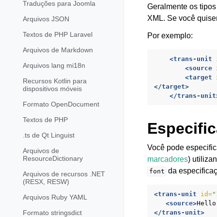
Traduções para Joomla
Geralmente os tipos
XML. Se você quiser
Arquivos JSON
Textos de PHP Laravel
Por exemplo:
Arquivos de Markdown
<trans-unit
Arquivos lang mi18n
<source
<target
Recursos Kotlin para
</target>
dispositivos móveis
</trans-unit
Formato OpenDocument
Textos de PHP
Especifi
.ts de Qt Linguist
Você pode especific
Arquivos de
ResourceDictionary
marcadores
) utiliza
da especifica
font
Arquivos de recursos .NET
(RESX, RESW)
<trans-unit
id=
"
Arquivos Ruby YAML
<source>
Hello
Formato stringsdict
</trans-unit>