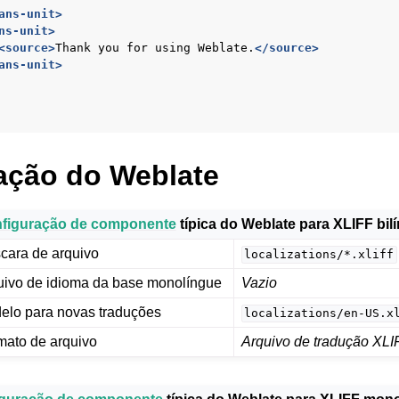
ans-unit>
ns-unit>
<source>
Thank
you
for
using
Weblate.
</source>
ans-unit>
ação do Weblate
figuração de componente
típica do Weblate para XLIFF bil
cara de arquivo
localizations/*.xliff
uivo de idioma da base monolíngue
Vazio
elo para novas traduções
localizations/en-US.x
mato de arquivo
Arquivo de tradução XLI