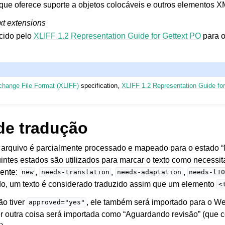
ue oferece suporte a objetos colocáveis e outros elementos X
xt extensions
cido pelo
XLIFF 1.2 Representation Guide for Gettext PO
para o
rchange File Format (XLIFF)
specification,
XLIFF 1.2 Representation Guide fo
e arquivos suportados
de tradução
arquivo é parcialmente processado e mapeado para o estado “
intes estados são utilizados para marcar o texto como necessit
sente:
,
,
,
new
needs-translation
needs-adaptation
needs-l1
do, um texto é considerado traduzido assim que um elemento
<
ão tiver
, ele também será importado para o W
approved="yes"
r outra coisa será importada como “Aguardando revisão” (que 