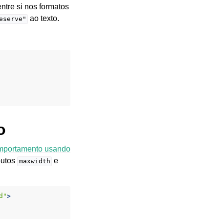
ntre si nos formatos
ao texto.
eserve"
o
mportamento usando
butos
e
maxwidth
d"
>