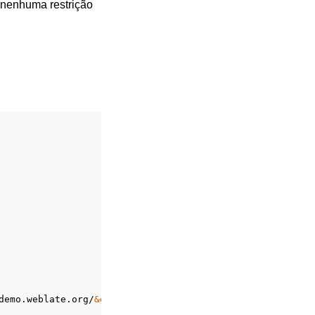
a nenhuma restrição
demo.weblate.org/
&gt;