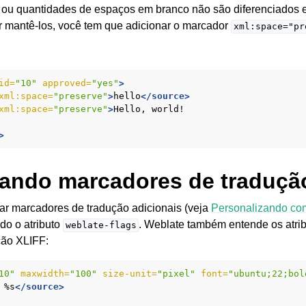
 ou quantidades de espaços em branco não são diferenciados e
 mantê-los, você tem que adicionar o marcador
xml:space="pr
id=
"10"
approved=
"yes"
>
xml:space=
"preserve"
>
hello
</source>
xml:space=
"preserve"
>
Hello,
>
cando marcadores de traduçã
ar marcadores de tradução adicionais (veja
Personalizando co
ndo o atributo
. Weblate também entende os atri
weblate-flags
ção XLIFF:
10"
maxwidth=
"100"
size-unit=
"pixel"
font=
"ubuntu;22;bol
%s
</source>