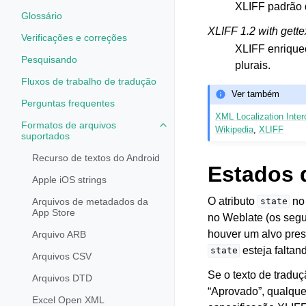
XLIFF padrão q
Glossário
XLIFF 1.2 with gette
Verificações e correções
XLIFF enrique
Pesquisando
plurais.
Fluxos de trabalho de tradução
Ver também
Perguntas frequentes
XML Localization Inte
Formatos de arquivos
Toggle navigation of Formatos d
Wikipedia
,
XLIFF
suportados
Recurso de textos do Android
Estados 
Apple iOS strings
O atributo
no 
Arquivos de metadados da
state
App Store
no Weblate (os segu
houver um alvo pre
Arquivo ARB
esteja faltan
state
Arquivos CSV
Se o texto de traduç
Arquivos DTD
“Aprovado”, qualque
Excel Open XML