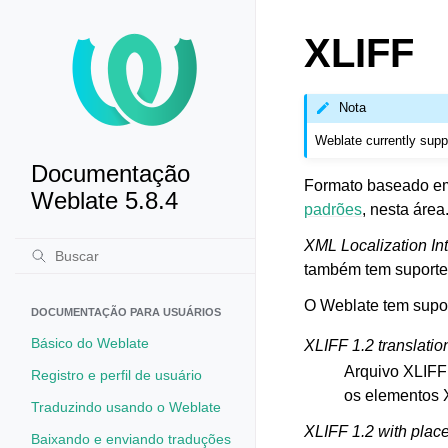
XLIFF
Nota
Weblate currently supp
Documentação
Formato baseado em 
Weblate 5.8.4
padrões
, nesta área
XML Localization In
também tem suporte
O Weblate tem supor
DOCUMENTAÇÃO PARA USUÁRIOS
Básico do Weblate
XLIFF 1.2 translation
Arquivo XLIFF
Registro e perfil de usuário
os elementos 
Traduzindo usando o Weblate
XLIFF 1.2 with plac
Baixando e enviando traduções