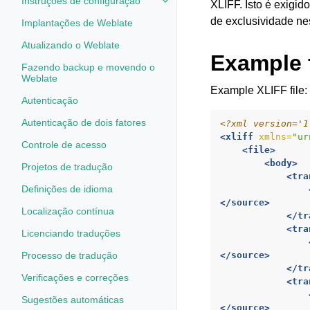
Instruções de configuração
XLIFF. Isto é exigi
Toggle navigation of Instruções 
de exclusividade nes
Implantações de Weblate
Atualizando o Weblate
Example f
Fazendo backup e movendo o
Weblate
Example XLIFF file:
Autenticação
Autenticação de dois fatores
<?xml version='1
<xliff
xmlns=
"ur
Controle de acesso
<file>
<body>
Projetos de tradução
<tra
Definições de idioma
</source>
Localização contínua
</tr
<tra
Licenciando traduções
Processo de tradução
</source>
</tr
Verificações e correções
<tra
Sugestões automáticas
</source>