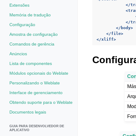
</tr
Extensões
<tra
Memória de tradução
</tr
Configuração
</body>
</file>
Amostra de configuração
</xliff>
Comandos de gerência
Anúncios
Configur
Lista de componentes
Módulos opcionais do Weblate
Con
Personalizando o Weblate
Más
Interface de gerenciamento
Arq
Obtendo suporte para o Weblate
Mod
Documentos legais
For
GUIA PARA DESENVOLVEDOR DE
APLICATIVO