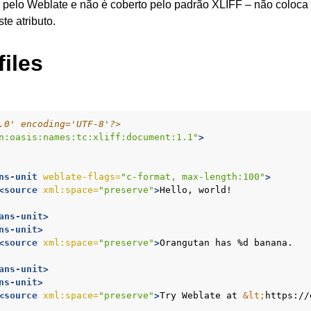
do pelo Weblate e não é coberto pelo padrão XLIFF – não coloc
de configuração
te atributo.
iles
.0' encoding='UTF-8'?>
n:oasis:names:tc:xliff:document:1.1"
>
ns-unit
weblate-flags=
"c-format, max-length:100"
>
<source
xml:space=
"preserve"
>
Hello,
ans-unit>
ns-unit>
<source
xml:space=
"preserve"
>
Orangutan
has
%d
ans-unit>
ns-unit>
<source
xml:space=
"preserve"
>
Try
Weblate
at
&lt;
https://