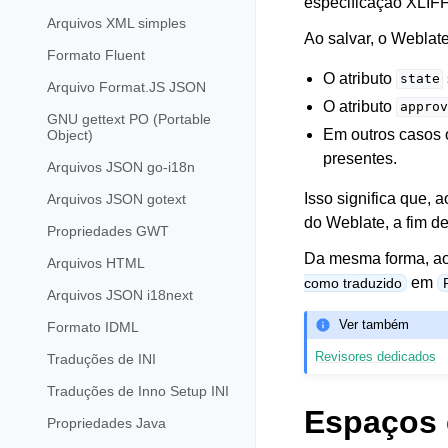
especificação XLIFF
Arquivos XML simples
Ao salvar, o Weblat
Formato Fluent
O atributo
state
Arquivo Format.JS JSON
O atributo
approv
GNU gettext PO (Portable
Em outros casos 
Object)
presentes.
Arquivos JSON go-i18n
Isso significa que, 
Arquivos JSON gotext
do Weblate, a fim de
Propriedades GWT
Da mesma forma, ao 
Arquivos HTML
em
como traduzido
Arquivos JSON i18next
Ver também
Formato IDML
Revisores dedicados
Traduções de INI
Traduções de Inno Setup INI
Espaços 
Propriedades Java