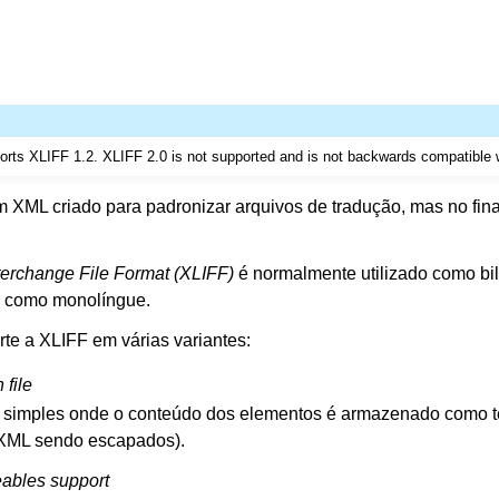
orts XLIFF 1.2. XLIFF 2.0 is not supported and is not backwards compatible 
XML criado para padronizar arquivos de tradução, mas no fin
.
terchange File Format (XLIFF)
é normalmente utilizado como bi
 como monolíngue.
te a XLIFF em várias variantes:
 file
 simples onde o conteúdo dos elementos é armazenado como te
XML sendo escapados).
eables support