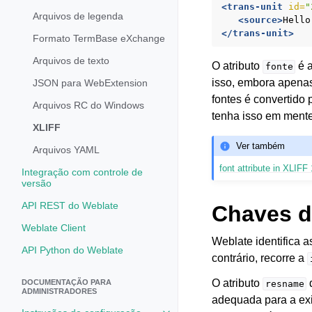
<trans-unit
id=
"
Arquivos de legenda
<source>
Hello
</trans-unit>
Formato TermBase eXchange
Arquivos de texto
O atributo
é a
fonte
isso, embora apenas
JSON para WebExtension
fontes é convertido
Arquivos RC do Windows
tenha isso em mente
XLIFF
Ver também
Arquivos YAML
font attribute in XLIFF 
Integração com controle de
versão
API REST do Weblate
Chaves d
Weblate Client
Weblate identifica 
API Python do Weblate
contrário, recorre a
O atributo
d
DOCUMENTAÇÃO PARA
resname
ADMINISTRADORES
adequada para a ex