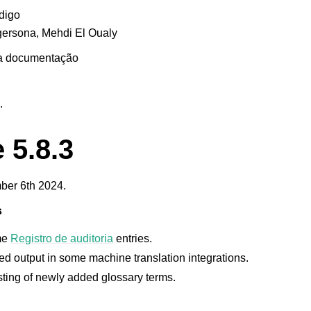
digo
gersona, Mehdi El Oualy
 a documentação
.
e arquivos suportados
 5.8.3
er 6th 2024.
s
me
Registro de auditoria
entries.
 output in some machine translation integrations.
isting of newly added glossary terms.
de configuração