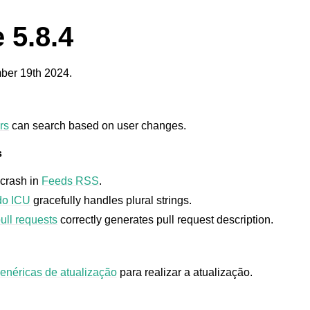
 5.8.4
er 19th 2024.
rs
can search based on user changes.
s
 crash in
Feeds RSS
.
do ICU
gracefully handles plural strings.
ull requests
correctly generates pull request description.
genéricas de atualização
para realizar a atualização.