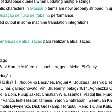
f database queries when updating multiple strings.
tic characters in
Glossário
terms are now properly stripped in up
lização de fluxo de trabalho
performance.
 output in some machine translation integrations.
genéricas de atualização
para realizar a atualização.
digo
Paul Harriet Asiñero, michael-smt, gers, Mehdi El Oualy
adução
来巡山, Любомир Василев, Miguel A. Bouzada, Besnik Bleta,
Čihař, gallegonovato, Vin, Blueberry, befag74614, Agnieszka C
olla Eoin, Fulup Jakez, Christian Wia, ssantos, Vlăduț Ilie, Fju
er Vančo, test-session, famese, Yaron Shahrabani, Geert-Jan K
mofii Lytvynenko, Dick Groskamp, Horus68, Reno Tx, Jim Kats