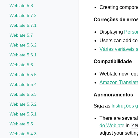
Weblate 5.8
Creating componen
Weblate 5.7.2
Correções de erro
Weblate 5.7.1
Displaying
Person
Weblate 5.7
Users can add com
Weblate 5.6.2
Várias variáveis
Weblate 5.6.1
Compatibilidade
Weblate 5.6
Weblate now requ
Weblate 5.5.5
Amazon Translat
Weblate 5.5.4
Weblate 5.5.3
Aprimoramentos
Weblate 5.5.2
Siga as
Instruções 
Weblate 5.5.1
There are severa
Weblate 5.5
do Weblate
in
SP
adjust your settin
Weblate 5.4.3