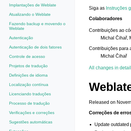
Implantações de Weblate
Siga as
Instruções 
Atualizando o Weblate
Colaboradores
Fazendo backup e movendo o
Weblate
Contribuições ao có
Autenticação
Michal Čihař, 
Autenticação de dois fatores
Contribuições para
Michal Čihař
Controle de acesso
Projetos de tradução
All changes in detail
Definições de idioma
Weblate
Localização contínua
Licenciando traduções
Released on Novemb
Processo de tradução
Verificações e correções
Correções de erro
Sugestões automáticas
Update outdated p