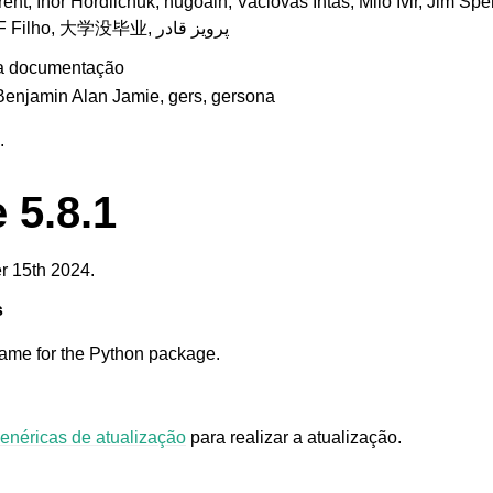
rent, Ihor Hordiichuk, hugoalh, Vaclovas Intas, Milo Ivir, Jim S
Claudio Filho F Filho, 大学没毕业, پرویز قادر
 a documentação
Benjamin Alan Jamie, gers, gersona
.
 5.8.1
r 15th 2024.
s
ame for the Python package.
genéricas de atualização
para realizar a atualização.