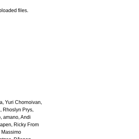
loaded files.
 Yuri Chornoivan,
, Rhoslyn Prys,
ro, amano, Andi
napen, Ricky From
, Massimo