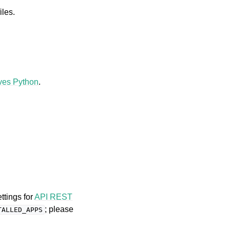
iles.
ves Python
.
ttings for
API REST
; please
TALLED_APPS