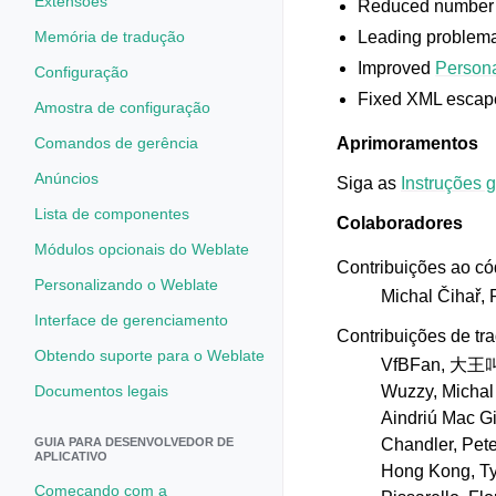
Extensões
Reduced number o
Memória de tradução
Leading problema
Improved
Persona
Configuração
Fixed XML escaped
Amostra de configuração
Comandos de gerência
Aprimoramentos
Anúncios
Siga as
Instruções 
Lista de componentes
Colaboradores
Módulos opcionais do Weblate
Contribuições ao có
Personalizando o Weblate
Michal Čihař, 
Interface de gerenciamento
Contribuições de tr
Obtendo suporte para o Weblate
VfBFan, 大王叫我
Documentos legais
Wuzzy, Michal 
Aindriú Mac Gi
GUIA PARA DESENVOLVEDOR DE
Chandler, Pet
APLICATIVO
Hong Kong, Ty
Começando com a