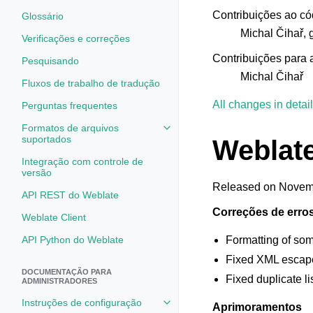
Contribuições ao có
Glossário
Michal Čihař, 
Verificações e correções
Contribuições para
Pesquisando
Michal Čihař
Fluxos de trabalho de tradução
All changes in detail
Perguntas frequentes
Formatos de arquivos
Toggle navigation of Formatos d
suportados
Weblate
Integração com controle de
versão
Released on Novemb
API REST do Weblate
Correções de erro
Weblate Client
API Python do Weblate
Formatting of so
Fixed XML escaped
DOCUMENTAÇÃO PARA
Fixed duplicate l
ADMINISTRADORES
Instruções de configuração
Aprimoramentos
Toggle navigation of Instruções 