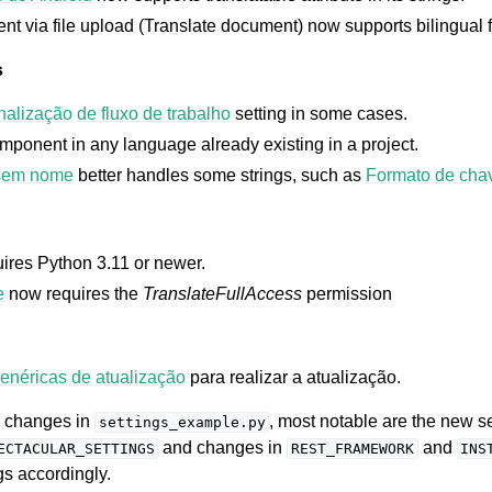
t via file upload (Translate document) now supports bilingual f
s
alização de fluxo de trabalho
setting in some cases.
ponent in any language already existing in a project.
 sem nome
better handles some strings, such as
Formato de cha
ires Python 3.11 or newer.
e
now requires the
TranslateFullAccess
permission
genéricas de atualização
para realizar a atualização.
l changes in
, most notable are the new se
settings_example.py
and changes in
and
ECTACULAR_SETTINGS
REST_FRAMEWORK
INS
gs accordingly.