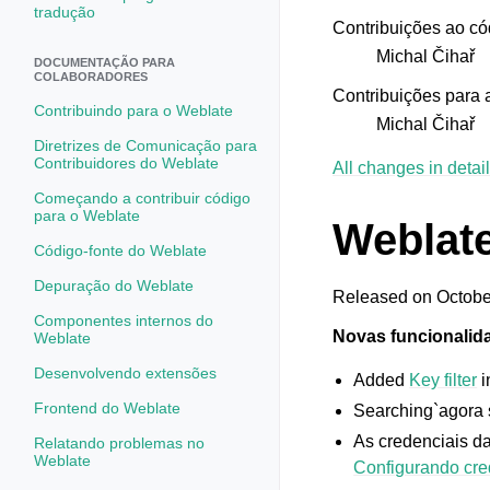
tradução
Contribuições ao có
Michal Čihař
DOCUMENTAÇÃO PARA
COLABORADORES
Contribuições para
Contribuindo para o Weblate
Michal Čihař
Diretrizes de Comunicação para
Contribuidores do Weblate
All changes in detail
Começando a contribuir código
para o Weblate
Weblate
Código-fonte do Weblate
Depuração do Weblate
Released on Octobe
Componentes internos do
Novas funcionalid
Weblate
Desenvolvendo extensões
Added
Key filter
i
Frontend do Weblate
Searching`agora s
As credenciais d
Relatando problemas no
Weblate
Configurando cre