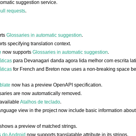
omatic suggestion service.
ull requests
.
rts
Glossaries in automatic suggestion
.
ts specifying translation context.
e
now supports
Glossaries in automatic suggestion
.
áticas
para Devanagari danda agora lida melhor com escrita lat
áticas
for French and Breton now uses a non-breaking space be
blate
now has a preview OpenAPI specification.
saries are now automatically removed.
available
Atalhos de teclado
.
anguage view in the project now include basic information abou
shows a preview of matched strings.
s do Android
now supports translatable attribute in its strings.