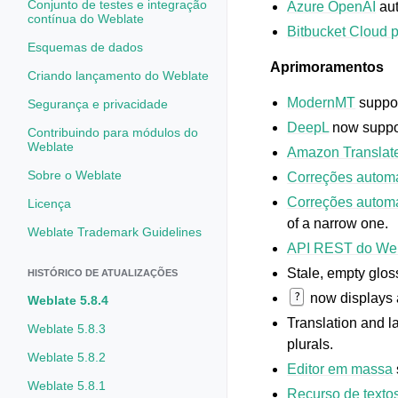
Conjunto de testes e integração
Azure OpenAI
aut
contínua do Weblate
Bitbucket Cloud p
Esquemas de dados
Aprimoramentos
Criando lançamento do Weblate
ModernMT
suppo
Segurança e privacidade
DeepL
now suppor
Contribuindo para módulos do
Weblate
Amazon Translat
Sobre o Weblate
Correções autom
Correções autom
Licença
of a narrow one.
Weblate Trademark Guidelines
API REST do We
Stale, empty glos
HISTÓRICO DE ATUALIZAÇÕES
?
now displays 
Weblate 5.8.4
Translation and l
Weblate 5.8.3
plurals.
Weblate 5.8.2
Editor em massa
Weblate 5.8.1
Recurso de texto