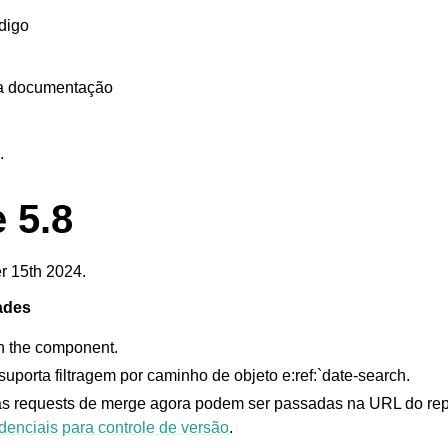
digo
 a documentação
.
 5.8
r 15th 2024.
ades
n the component.
uporta filtragem por caminho de objeto e:ref:`date-search
.
as requests de merge agora podem ser passadas na URL do repo
denciais para controle de versão
.