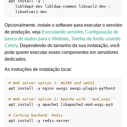
apt
install
-y
\
libldap2-dev
libldap-common
libsasl2-dev
\
Opcionalmente, instale o software para executar o servidor
de produção, veja
Executando servidor
,
Configuração de
banco de dados para o Weblate
,
Tarefas de fundo usando
Celery
. Dependendo do tamanho da sua instalação, você
pode querer executar esses componentes em servidores
dedicados.
As instruções de instalação local:
# Web server option 1: NGINX and uWSGI
apt
install
-y
nginx
uwsgi
uwsgi-plugin-python3

# Web server option 2: Apache with ``mod_wsgi``
apt
install
-y
apache2
libapache2-mod-wsgi-py3

# Caching backend: Redis
apt
install
-y
redis-server
