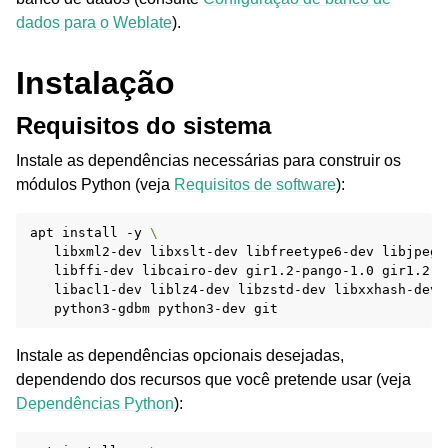
dados para o Weblate
).
Instalação
Requisitos do sistema
Instale as dependências necessárias para construir os
módulos Python (veja
Requisitos de software
):
apt
install
-y
\
libxml2-dev
libxslt-dev
libfreetype6-dev
libjpeg-
libffi-dev
libcairo-dev
gir1.2-pango-1.0
gir1.2-r
libacl1-dev
liblz4-dev
libzstd-dev
libxxhash-dev
python3-gdbm
python3-dev
Instale as dependências opcionais desejadas,
dependendo dos recursos que você pretende usar (veja
Dependências Python
):