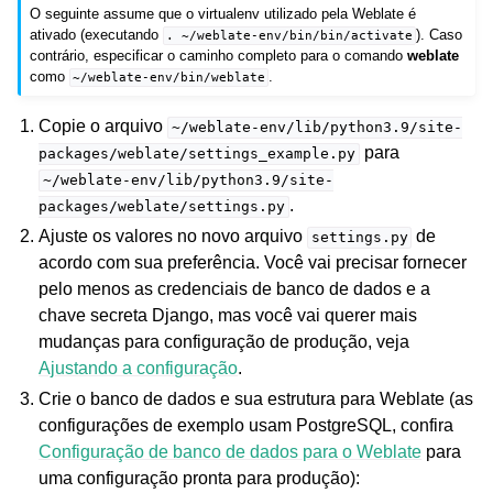
O seguinte assume que o virtualenv utilizado pela Weblate é
ativado (executando
). Caso
.
~/weblate-env/bin/bin/activate
contrário, especificar o caminho completo para o comando
weblate
como
.
~/weblate-env/bin/weblate
Copie o arquivo
~/weblate-env/lib/python3.9/site-
para
packages/weblate/settings_example.py
~/weblate-env/lib/python3.9/site-
.
packages/weblate/settings.py
Ajuste os valores no novo arquivo
de
settings.py
acordo com sua preferência. Você vai precisar fornecer
pelo menos as credenciais de banco de dados e a
chave secreta Django, mas você vai querer mais
mudanças para configuração de produção, veja
Ajustando a configuração
.
Crie o banco de dados e sua estrutura para Weblate (as
configurações de exemplo usam PostgreSQL, confira
Configuração de banco de dados para o Weblate
para
uma configuração pronta para produção):