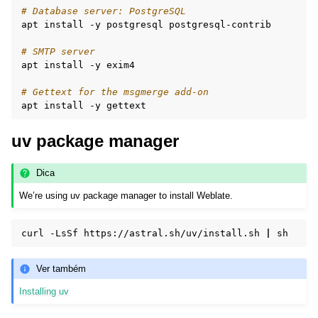
# Database server: PostgreSQL
apt
install
-y
postgresql
postgresql-contrib

# SMTP server
apt
install
-y
exim4

# Gettext for the msgmerge add-on
apt
install
-y
uv package manager
Dica
We’re using uv package manager to install Weblate.
curl
-LsSf
https://astral.sh/uv/install.sh
|
Ver também
Installing uv