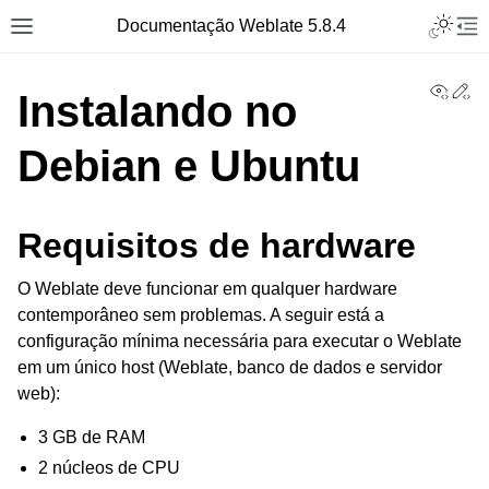
Toggle L
Documentação Weblate 5.8.4
Toggle site navigation sidebar
Tog
View
Ed
Instalando no
Debian e Ubuntu
Requisitos de hardware
O Weblate deve funcionar em qualquer hardware
contemporâneo sem problemas. A seguir está a
configuração mínima necessária para executar o Weblate
em um único host (Weblate, banco de dados e servidor
web):
3 GB de RAM
2 núcleos de CPU