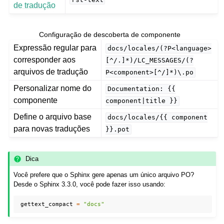
de tradução
Configuração de descoberta de componente
Expressão regular para
docs/locales/(?P<language>
corresponder aos
[^/.]*)/LC_MESSAGES/(?
arquivos de tradução
P<component>[^/]*)\.po
Personalizar nome do
Documentation:
{{
componente
component|title
}}
Define o arquivo base
docs/locales/{{
component
para novas traduções
}}.pot
Dica
Você prefere que o Sphinx gere apenas um único arquivo PO?
Desde o Sphinx 3.3.0, você pode fazer isso usando:
gettext_compact
=
"docs"