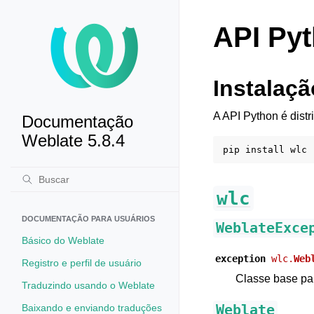
API Py
Instalaçã
A API Python é dist
Documentação
Weblate 5.8.4
pip
install
wlc
DOCUMENTAÇÃO PARA USUÁRIOS
WeblateExce
Básico do Weblate
exception
wlc.
Web
Registro e perfil de usuário
Classe base pa
Traduzindo usando o Weblate
Baixando e enviando traduções
Weblate