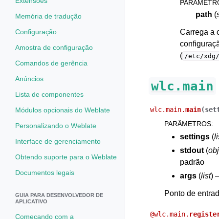
Extensões
PARÂMETR
path
(
Memória de tradução
Configuração
Carrega a 
configuraç
Amostra de configuração
(
/etc/xdg
Comandos de gerência
Anúncios
wlc.main
Lista de componentes
wlc.main.
main
(
set
Módulos opcionais do Weblate
PARÂMETROS
:
Personalizando o Weblate
settings
(
li
Interface de gerenciamento
stdout
(
obj
Obtendo suporte para o Weblate
padrão
Documentos legais
args
(
list
) 
Ponto de entrad
GUIA PARA DESENVOLVEDOR DE
APLICATIVO
@
wlc.main.
registe
Começando com a