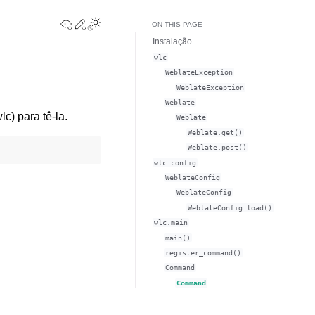
View this page
Edit this page
Toggle Light / Dark / Auto color theme
ON THIS PAGE
Instalação
wlc
WeblateException
WeblateException
Weblate
lc) para tê-la.
Weblate
Weblate.get()
Weblate.post()
wlc.config
WeblateConfig
WeblateConfig
WeblateConfig.load()
wlc.main
main()
register_command()
Command
Command