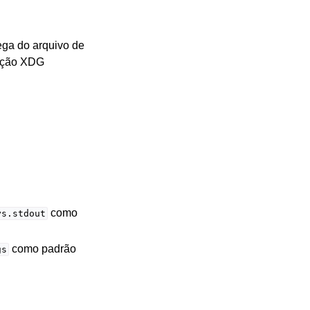
ega do arquivo de
ração XDG
como
ys.stdout
como padrão
gs