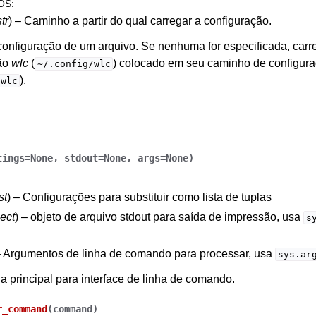
OS
:
str
) – Caminho a partir do qual carregar a configuração.
configuração de um arquivo. Se nenhuma for especificada, carr
ão
wlc
(
) colocado em seu caminho de configu
~/.config/wlc
).
/wlc
tings
=
None
,
stdout
=
None
,
args
=
None
)
st
) – Configurações para substituir como lista de tuplas
ect
) – objeto de arquivo stdout para saída de impressão, usa
s
– Argumentos de linha de comando para processar, usa
sys.ar
a principal para interface de linha de comando.
r_command
(
command
)