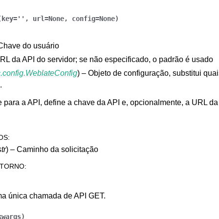
(
key
=
''
,
url
=
None
,
config
=
None
)
 Chave do usuário
URL da API do servidor; se não especificado, o padrão é usado
.config.WeblateConfig
) – Objeto de configuração, substitui qua
.
e arquivos suportados
 para a API, define a chave da API e, opcionalmente, a URL da
OS
:
str
) – Caminho da solicitação
ETORNO
:
a única chamada de API GET.
de configuração
kwargs
)