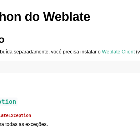
thon do Weblate
o
ribuída separadamente, você precisa instalar o
Weblate Client
(w
ption
lateException
ra todas as exceções.