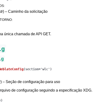
OS
:
str
) – Caminho da solicitação
ETORNO
:
a única chamada de API GET.
ig
ig
WeblateConfig
(
section
=
'wlc'
)
r
) – Seção de configuração para uso
arquivo de configuração seguindo a especificação XDG.
e
)