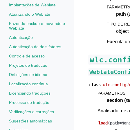
Implantações de Weblate
PARÂMETR
path
(
Atualizando o Weblate
Fazendo backup e movendo o
TIPO DE R
Weblate
object
Autenticação
Executa um
Autenticação de dois fatores
Controle de acesso
wlc.conf
Projetos de tradução
WeblateConf
Definições de idioma
Localização contínua
class
wlc.config.
Licenciando traduções
PARÂMETROS
:
section
(
st
Processo de tradução
Analisador de 
Verificações e correções
Sugestões automáticas
load
(
path
=
Non