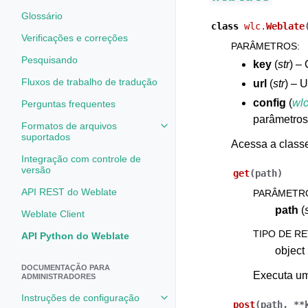
Glossário
class
wlc.
Weblate
Verificações e correções
PARÂMETROS
:
Pesquisando
key
(
str
) –
Fluxos de trabalho de tradução
url
(
str
) – 
config
(
wlc
Perguntas frequentes
parâmetros
Formatos de arquivos
Toggle navigation of Formatos d
suportados
Acessa a classe
Integração com controle de
versão
get
(
path
)
API REST do Weblate
PARÂMETR
path
(
Weblate Client
TIPO DE R
API Python do Weblate
object
DOCUMENTAÇÃO PARA
Executa um
ADMINISTRADORES
Instruções de configuração
Toggle navigation of Instruções 
post
(
path
,
**