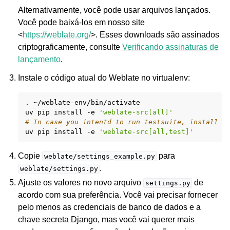
Alternativamente, você pode usar arquivos lançados.
Você pode baixá-los em nosso site
<
https://weblate.org/
>. Esses downloads são assinados
criptograficamente, consulte
Verificando assinaturas de
lançamento
.
Instale o código atual do Weblate no virtualenv:
ggle navigation of Formatos de arquivos suportados
.
~/weblate-env/bin/activate

uv
pip
install
-e
'weblate-src[all]'
# In case you intentd to run testsuite, install t
uv
pip
install
-e
'weblate-src[all,test]'
Copie
para
weblate/settings_example.py
.
weblate/settings.py
Ajuste os valores no novo arquivo
de
settings.py
acordo com sua preferência. Você vai precisar fornecer
pelo menos as credenciais de banco de dados e a
chave secreta Django, mas você vai querer mais
ggle navigation of Instruções de configuração