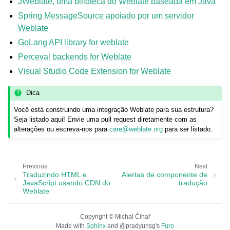
JWeblate, uma bilioteca do Weblate baseada em Java
Spring MessageSource apoiado por um servidor
Weblate
GoLang API library for weblate
Perceval backends for Weblate
Visual Studio Code Extension for Weblate
Dica
ggle navigation of Formatos de arquivos suportados
Você está construindo uma integração Weblate para sua estrutura?
Seja listado aqui! Envie uma pull request diretamente com as
alterações ou escreva-nos para
care
@
weblate
.
org
para ser listado.
Previous
Next
Traduzindo HTML e
Alertas de componente de
JavaScript usando CDN do
tradução
Weblate
Copyright © Michal Čihař
ggle navigation of Instruções de configuração
Made with
Sphinx
and
@pradyunsg
's
Furo