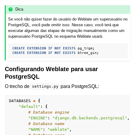
Dica
Se você não quiser fazer do usuário do Weblate um superusuário no
PostgreSQL, você pode omitir isso. Nesse caso, você terá que
executar algumas das etapas de migração manualmente como um
superusuário PostgreSQL no esquema Weblate usará:
CREATE
EXTENSION
IF
NOT
EXISTS
pg_trgm
;
CREATE
EXTENSION
IF
NOT
EXISTS
btree_gin
;
Configurando Weblate para usar
PostgreSQL
O trecho de
para PostgreSQL:
settings.py
DATABASES
=
{
"default"
:
{
# Database engine
"ENGINE"
:
"django.db.backends.postgresql"
,
# Database name
"NAME"
:
"weblate"
,