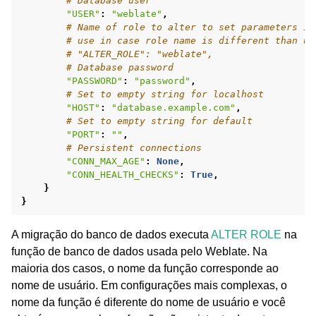
# Database user
"USER"
:
"weblate"
,
# Name of role to alter to set parameters in
# use in case role name is different than us
# "ALTER_ROLE": "weblate",
# Database password
"PASSWORD"
:
"password"
,
# Set to empty string for localhost
"HOST"
:
"database.example.com"
,
# Set to empty string for default
"PORT"
:
""
,
# Persistent connections
"CONN_MAX_AGE"
:
None
,
"CONN_HEALTH_CHECKS"
:
True
,
}
}
A migração do banco de dados executa
ALTER ROLE
na
função de banco de dados usada pelo Weblate. Na
maioria dos casos, o nome da função corresponde ao
nome de usuário. Em configurações mais complexas, o
nome da função é diferente do nome de usuário e você