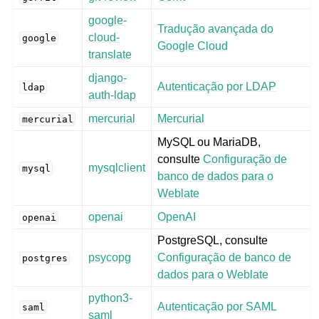
google-
Tradução avançada do
cloud-
google
Google Cloud
translate
django-
Autenticação por LDAP
ldap
auth-ldap
mercurial
Mercurial
mercurial
MySQL ou MariaDB,
consulte
Configuração de
mysqlclient
mysql
banco de dados para o
Weblate
openai
OpenAI
openai
PostgreSQL, consulte
psycopg
Configuração de banco de
postgres
dados para o Weblate
python3-
Autenticação por SAML
saml
saml