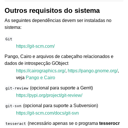
Outros requisitos do sistema
As seguintes dependências devem ser instaladas no
sistema:
Git
https://git-scm.com/
Pango, Cairo e arquivos de cabeçalho relacionados e
dados de introspecção GObject
https://cairographics.org/
,
https://pango.gnome.org/
,
veja
Pango e Cairo
(opcional para suporte a Gerrit)
git-review
https://pypi.org/project/git-review/
(opcional para suporte a Subversion)
git-svn
https://git-scm.com/docs/git-svn
(necessário apenas se o programa
tesserocr
tesseract