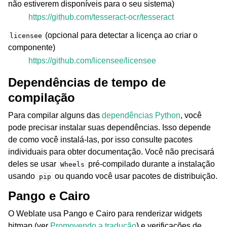
não estiverem disponíveis para o seu sistema)
https://github.com/tesseract-ocr/tesseract
(opcional para detectar a licença ao criar o
licensee
componente)
https://github.com/licensee/licensee
Dependências de tempo de
compilação
Para compilar alguns das
dependências Python
, você
pode precisar instalar suas dependências. Isso depende
de como você instalá-las, por isso consulte pacotes
individuais para obter documentação. Você não precisará
deles se usar
pré-compilado durante a instalação
Wheels
usando
ou quando você usar pacotes de distribuição.
pip
Pango e Cairo
O Weblate usa Pango e Cairo para renderizar widgets
bitmap (ver
Promovendo a tradução
) e verificações de