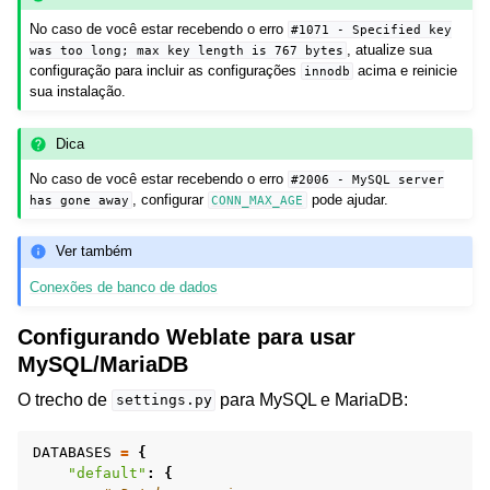
No caso de você estar recebendo o erro
#1071
-
Specified
key
, atualize sua
was
too
long;
max
key
length
is
767
bytes
configuração para incluir as configurações
acima e reinicie
innodb
sua instalação.
Dica
No caso de você estar recebendo o erro
#2006
-
MySQL
server
, configurar
pode ajudar.
has
gone
away
CONN_MAX_AGE
Ver também
Conexões de banco de dados
Configurando Weblate para usar
MySQL/MariaDB
O trecho de
para MySQL e MariaDB:
settings.py
DATABASES
=
{
"default"
:
{