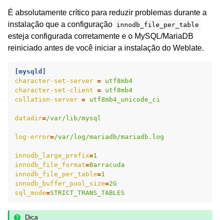
É absolutamente crítico para reduzir problemas durante a
instalação que a configuração
innodb_file_per_table
esteja configurada corretamente e o MySQL/MariaDB
reiniciado antes de você iniciar a instalação do Weblate.
[mysqld]
character-set-server
=
utf8mb4
character-set-client
=
utf8mb4
collation-server
=
utf8mb4_unicode_ci
datadir
=
/var/lib/mysql
log-error
=
/var/log/mariadb/mariadb.log
innodb_large_prefix
=
1
innodb_file_format
=
Barracuda
innodb_file_per_table
=
1
innodb_buffer_pool_size
=
2G
sql_mode
=
STRICT_TRANS_TABLES
Dica