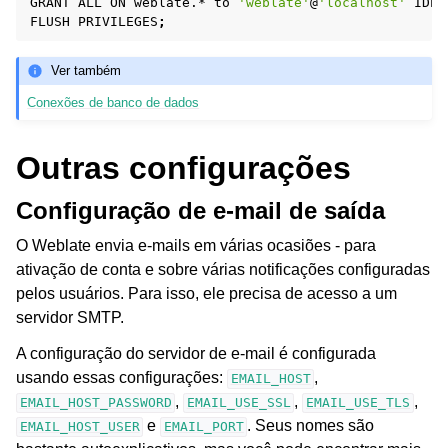
GRANT
ALL
ON
weblate.*
to
'weblate'
@
'localhost'
IDEN
FLUSH
PRIVILEGES
;
Ver também
Conexões de banco de dados
Outras configurações
Configuração de e-mail de saída
O Weblate envia e-mails em várias ocasiões - para
ativação de conta e sobre várias notificações configuradas
pelos usuários. Para isso, ele precisa de acesso a um
servidor SMTP.
A configuração do servidor de e-mail é configurada
usando essas configurações:
,
EMAIL_HOST
,
,
,
EMAIL_HOST_PASSWORD
EMAIL_USE_SSL
EMAIL_USE_TLS
e
. Seus nomes são
EMAIL_HOST_USER
EMAIL_PORT