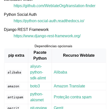
https://github.com/WeblateOrg/translation-finder
Python Social Auth
https://python-social-auth.readthedocs.io/
Django REST Framework
https://www.django-rest-framework.org/
Dependências opcionais
Pacote
pip extra
Recurso Weblate
Python
aliyun-
python-
Alibaba
alibaba
sdk-alimt
boto3
Amazon Translate
amazon
python-
Proteção contra spam
antispam
akismet
git-review
Gerrit
gerrit