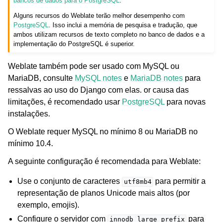
bancos de dados para o PostgreSQL
.
Alguns recursos do Weblate terão melhor desempenho com
PostgreSQL
. Isso inclui a memória de pesquisa e tradução, que
ambos utilizam recursos de texto completo no banco de dados e a
implementação do PostgreSQL é superior.
Weblate também pode ser usado com MySQL ou
MariaDB, consulte
MySQL notes
e
MariaDB notes
para
ressalvas ao uso do Django com elas. or causa das
limitações, é recomendado usar
PostgreSQL
para novas
instalações.
O Weblate requer MySQL no mínimo 8 ou MariaDB no
mínimo 10.4.
A seguinte configuração é recomendada para Weblate:
Use o conjunto de caracteres
para permitir a
utf8mb4
representação de planos Unicode mais altos (por
exemplo, emojis).
Configure o servidor com
para
innodb_large_prefix