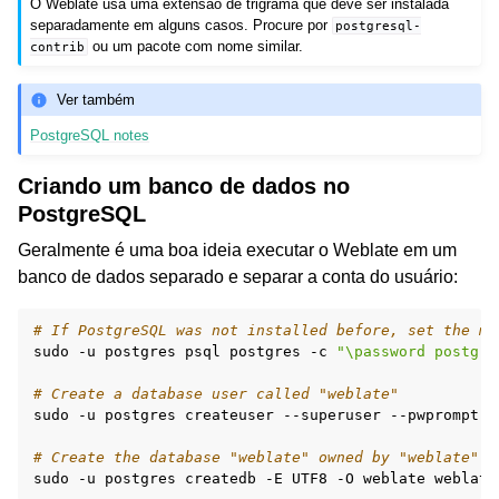
O Weblate usa uma extensão de trigrama que deve ser instalada
separadamente em alguns casos. Procure por
postgresql-
ou um pacote com nome similar.
contrib
Ver também
PostgreSQL notes
Criando um banco de dados no
PostgreSQL
Geralmente é uma boa ideia executar o Weblate em um
banco de dados separado e separar a conta do usuário:
# If PostgreSQL was not installed before, set the ma
sudo
-u
postgres
psql
postgres
-c
"\password postgre
# Create a database user called "weblate"
sudo
-u
postgres
createuser
--superuser
--pwprompt
w
# Create the database "weblate" owned by "weblate"
sudo
-u
postgres
createdb
-E
UTF8
-O
weblate