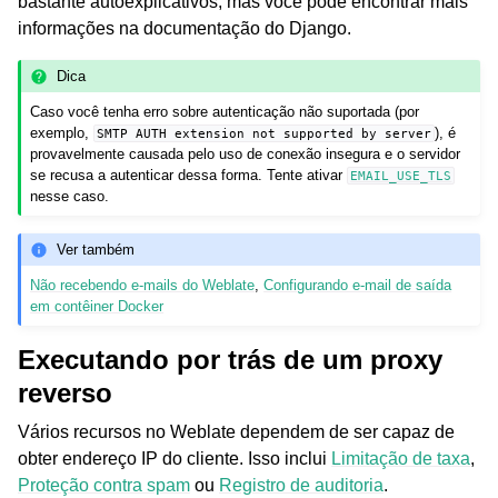
bastante autoexplicativos, mas você pode encontrar mais
informações na documentação do Django.
Dica
Caso você tenha erro sobre autenticação não suportada (por
exemplo,
), é
SMTP
AUTH
extension
not
supported
by
server
provavelmente causada pelo uso de conexão insegura e o servidor
se recusa a autenticar dessa forma. Tente ativar
EMAIL_USE_TLS
nesse caso.
Ver também
Não recebendo e-mails do Weblate
,
Configurando e-mail de saída
em contêiner Docker
Executando por trás de um proxy
reverso
Vários recursos no Weblate dependem de ser capaz de
obter endereço IP do cliente. Isso inclui
Limitação de taxa
,
Proteção contra spam
ou
Registro de auditoria
.