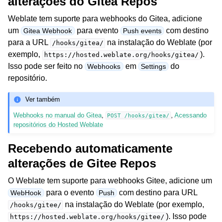
alterações do Gitea Repos
Weblate tem suporte para webhooks do Gitea, adicione
um
para evento
com destino
Gitea Webhook
Push events
para a URL
na instalação do Weblate (por
/hooks/gitea/
exemplo,
).
https://hosted.weblate.org/hooks/gitea/
Isso pode ser feito no
em
do
Webhooks
Settings
repositório.
Ver também
Webhooks no manual do Gitea
,
,
Acessando
POST
/hooks/gitea/
repositórios do Hosted Weblate
Recebendo automaticamente
alterações de Gitee Repos
O Weblate tem suporte para webhooks Gitee, adicione um
para o evento
com destino para URL
WebHook
Push
na instalação do Weblate (por exemplo,
/hooks/gitee/
). Isso pode
https://hosted.weblate.org/hooks/gitee/