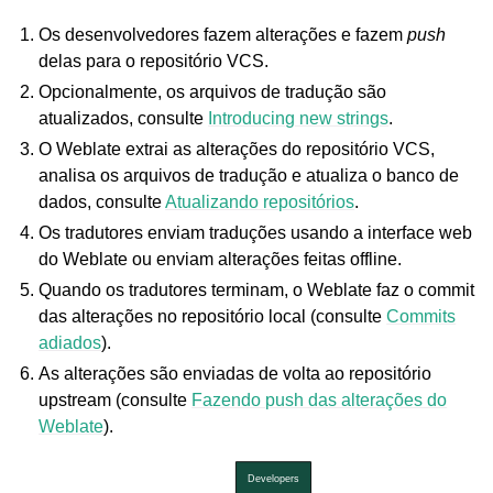
Os desenvolvedores fazem alterações e fazem
push
delas para o repositório VCS.
Opcionalmente, os arquivos de tradução são
atualizados, consulte
Introducing new strings
.
O Weblate extrai as alterações do repositório VCS,
analisa os arquivos de tradução e atualiza o banco de
dados, consulte
Atualizando repositórios
.
ggle navigation of Formatos de arquivos suportados
Os tradutores enviam traduções usando a interface web
do Weblate ou enviam alterações feitas offline.
Quando os tradutores terminam, o Weblate faz o commit
das alterações no repositório local (consulte
Commits
adiados
).
As alterações são enviadas de volta ao repositório
upstream (consulte
Fazendo push das alterações do
Weblate
).
ggle navigation of Instruções de configuração