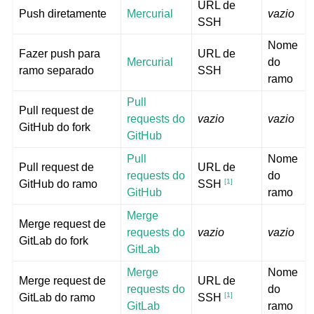
URL de
Push diretamente
Mercurial
vazio
SSH
Nome
Fazer push para
URL de
Mercurial
do
ramo separado
SSH
ramo
Pull
Pull request de
requests do
vazio
vazio
GitHub do fork
GitHub
Pull
Nome
Pull request de
URL de
requests do
do
[
1
]
GitHub do ramo
SSH
GitHub
ramo
Merge
Merge request de
requests do
vazio
vazio
GitLab do fork
GitLab
Merge
Nome
Merge request de
URL de
requests do
do
[
1
]
GitLab do ramo
SSH
GitLab
ramo