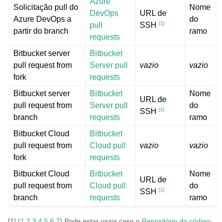
Azure
Solicitação pull do
Nome
DevOps
URL de
Azure DevOps a
do
[
1
]
pull
SSH
partir do branch
ramo
requests
Bitbucket server
Bitbucket
pull request from
Server pull
vazio
vazio
fork
requests
Bitbucket server
Bitbucket
Nome
URL de
pull request from
Server pull
do
[
1
]
SSH
branch
requests
ramo
Bitbucket Cloud
Bitbucket
pull request from
Cloud pull
vazio
vazio
fork
requests
Bitbucket Cloud
Bitbucket
Nome
URL de
pull request from
Cloud pull
do
[
1
]
SSH
branch
requests
ramo
[
1
]
(
1
,
2
,
3
,
4
,
5
,
6
,
7
)
Pode estar vazia caso o
Repositório do código-