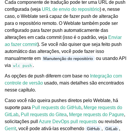
Cada componente de tradução pode ter uma URL de push
configurada (veja
URL de envio do repositório
) e, nesse
caso, o Weblate será capaz de fazer push de alteração
para o repositório remoto. O Weblate também pode ser
configurado para fazer push automaticamente das
alterações em cada commit (isso é o padrão, veja
Enviar
ao fazer commit
). Se você não quiser que seja feito push
automático das alterações, você pode fazer isso
manualmente em
ou usando API
Manutenção do repositório
via
.
wlc
push
As opções de push diferem com base no
Integração com
controle de versão
usado, mais detalhes são encontrados
nesse capítulo.
Caso você não queira pushes diretos pelo Weblate, há
suporte para
Pull requests do GitHub
,
Merge requests do
GitLab
,
Pull requests do Gitea
,
Merge requests do Pagure
,
solicitações pull
Azure DevOps pull requests
ou revisões
Gerrit
, você pode ativá-las escolhendo
,
,
GitHub
GitLab