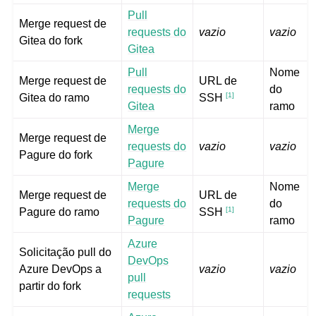
Pull
Merge request de
requests do
vazio
vazio
Gitea do fork
Gitea
Pull
Nome
Merge request de
URL de
requests do
do
[
1
]
Gitea do ramo
SSH
Gitea
ramo
Merge
Merge request de
requests do
vazio
vazio
Pagure do fork
Pagure
Merge
Nome
Merge request de
URL de
requests do
do
[
1
]
Pagure do ramo
SSH
Pagure
ramo
Azure
Solicitação pull do
DevOps
Azure DevOps a
vazio
vazio
pull
partir do fork
requests