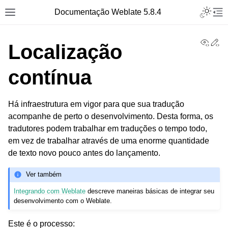
Toggle L
Documentação Weblate 5.8.4
Toggle site navigation sidebar
Tog
View
Ed
Localização
contínua
Há infraestrutura em vigor para que sua tradução
acompanhe de perto o desenvolvimento. Desta forma, os
tradutores podem trabalhar em traduções o tempo todo,
em vez de trabalhar através de uma enorme quantidade
de texto novo pouco antes do lançamento.
Ver também
Integrando com Weblate
descreve maneiras básicas de integrar seu
desenvolvimento com o Weblate.
Este é o processo: