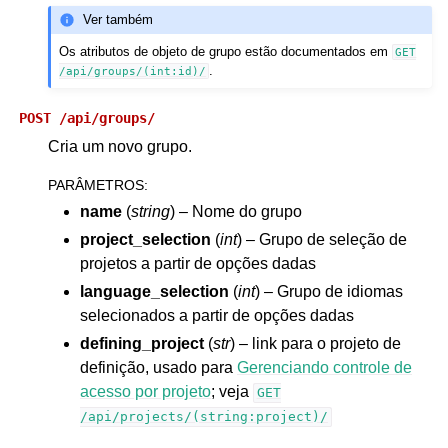
Ver também
Os atributos de objeto de grupo estão documentados em
GET
.
/api/groups/(int:id)/
POST
/api/groups/
Cria um novo grupo.
PARÂMETROS
:
name
(
string
) – Nome do grupo
project_selection
(
int
) – Grupo de seleção de
projetos a partir de opções dadas
language_selection
(
int
) – Grupo de idiomas
selecionados a partir de opções dadas
defining_project
(
str
) – link para o projeto de
definição, usado para
Gerenciando controle de
acesso por projeto
; veja
GET
/api/projects/(string:project)/