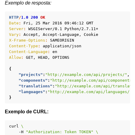
Exemplo de resposta:
HTTP
/
1.0
200
OK
Date
:
Fri, 25 Mar 2016 09:46:12 GMT
Server
:
WSGIServer/0.1 Python/2.7.11+
Vary
:
Accept, Accept-Language, Cookie
X-Frame-Options
:
SAMEORIGIN
Content-Type
:
application/json
Content-Language
:
en
Allow
:
GET, HEAD, OPTIONS
{
"projects"
:
"http://example.com/api/projects/"
,
"components"
:
"http://example.com/api/components/
"translations"
:
"http://example.com/api/translati
"languages"
:
"http://example.com/api/languages/"
}
Exemplo de CURL:
curl
\
-H
"Authorization: Token TOKEN"
\