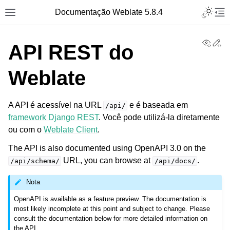
Toggle L
Documentação Weblate 5.8.4
Toggle site navigation sidebar
Tog
View
Ed
API REST do
Weblate
A API é acessível na URL
e é baseada em
/api/
framework Django REST
. Você pode utilizá-la diretamente
ou com o
Weblate Client
.
The API is also documented using OpenAPI 3.0 on the
URL, you can browse at
.
/api/schema/
/api/docs/
Nota
OpenAPI is available as a feature preview. The documentation is
most likely incomplete at this point and subject to change. Please
consult the documentation below for more detailed information on
the API.