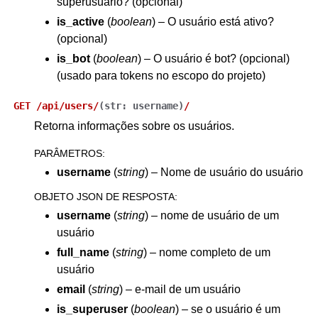
superusuário? (opcional)
is_active
(
boolean
) – O usuário está ativo?
(opcional)
is_bot
(
boolean
) – O usuário é bot? (opcional)
(usado para tokens no escopo do projeto)
GET
/api/users/
(
str:
username
)
/
Retorna informações sobre os usuários.
PARÂMETROS
:
username
(
string
) – Nome de usuário do usuário
OBJETO JSON DE RESPOSTA
:
username
(
string
) – nome de usuário de um
usuário
full_name
(
string
) – nome completo de um
usuário
email
(
string
) – e-mail de um usuário
is_superuser
(
boolean
) – se o usuário é um