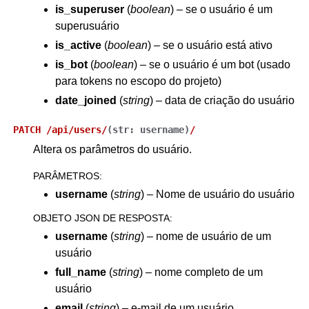
is_superuser
(
boolean
) – se o usuário é um
superusuário
is_active
(
boolean
) – se o usuário está ativo
is_bot
(
boolean
) – se o usuário é um bot (usado
para tokens no escopo do projeto)
date_joined
(
string
) – data de criação do usuário
PATCH
/api/users/
(
str:
username
)
/
Altera os parâmetros do usuário.
PARÂMETROS
:
username
(
string
) – Nome de usuário do usuário
OBJETO JSON DE RESPOSTA
:
username
(
string
) – nome de usuário de um
usuário
full_name
(
string
) – nome completo de um
usuário
email
(
string
) – e-mail de um usuário