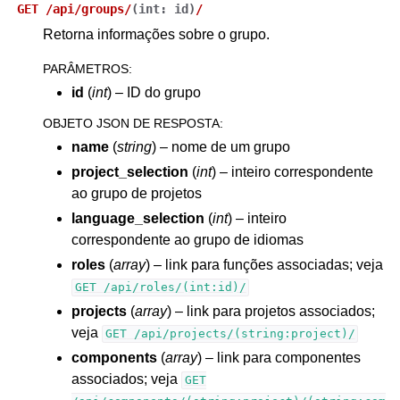
GET
/api/groups/
(
int:
id
)
/
Retorna informações sobre o grupo.
PARÂMETROS
:
id
(
int
) – ID do grupo
OBJETO JSON DE RESPOSTA
:
name
(
string
) – nome de um grupo
project_selection
(
int
) – inteiro correspondente
ao grupo de projetos
language_selection
(
int
) – inteiro
correspondente ao grupo de idiomas
roles
(
array
) – link para funções associadas; veja
GET
/api/roles/(int:id)/
projects
(
array
) – link para projetos associados;
veja
GET
/api/projects/(string:project)/
components
(
array
) – link para componentes
associados; veja
GET