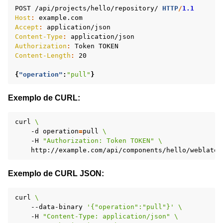
POST
/api/projects/hello/repository/
HTTP
/
1.1
Host
:
example.com
Accept
:
application/json
Content-Type
:
application/json
Authorization
:
Token TOKEN
Content-Length
:
20
{
"operation"
:
"pull"
}
Exemplo de CURL:
curl
\
-d
operation
=
pull
\
-H
"Authorization: Token TOKEN"
\
Exemplo de CURL JSON:
curl
\
--data-binary
'{"operation":"pull"}'
\
-H
"Content-Type: application/json"
\