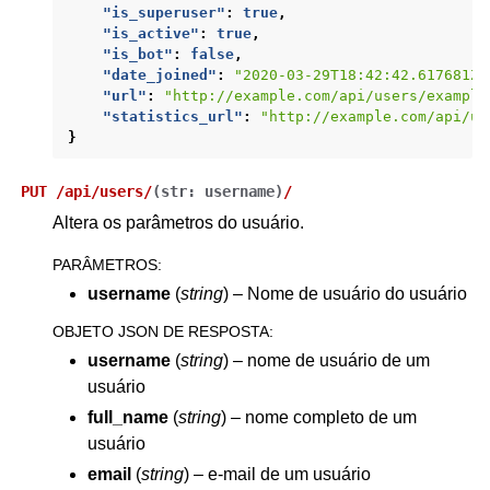
"is_superuser"
:
true
,
"is_active"
:
true
,
"is_bot"
:
false
,
"date_joined"
:
"2020-03-29T18:42:42.617681Z"
"url"
:
"http://example.com/api/users/example
"statistics_url"
:
"http://example.com/api/us
}
PUT
/api/users/
(
str:
username
)
/
Altera os parâmetros do usuário.
PARÂMETROS
:
username
(
string
) – Nome de usuário do usuário
OBJETO JSON DE RESPOSTA
:
username
(
string
) – nome de usuário de um
usuário
full_name
(
string
) – nome completo de um
usuário
email
(
string
) – e-mail de um usuário