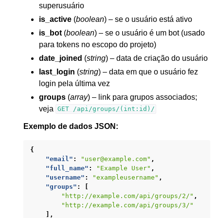
superusuário
is_active
(
boolean
) – se o usuário está ativo
is_bot
(
boolean
) – se o usuário é um bot (usado
para tokens no escopo do projeto)
date_joined
(
string
) – data de criação do usuário
last_login
(
string
) – data em que o usuário fez
login pela última vez
groups
(
array
) – link para grupos associados;
veja
GET
/api/groups/(int:id)/
Exemplo de dados JSON:
{
"email"
:
"user@example.com"
,
"full_name"
:
"Example User"
,
"username"
:
"exampleusername"
,
"groups"
:
[
"http://example.com/api/groups/2/"
,
"http://example.com/api/groups/3/"
],