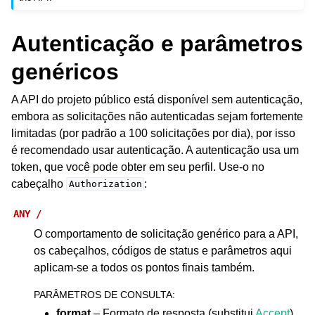
Autenticação e parâmetros
genéricos
A API do projeto público está disponível sem autenticação,
embora as solicitações não autenticadas sejam fortemente
limitadas (por padrão a 100 solicitações por dia), por isso
ggle navigation of Formatos de arquivos suportados
é recomendado usar autenticação. A autenticação usa um
token, que você pode obter em seu perfil. Use-o no
cabeçalho
:
Authorization
ANY
/
O comportamento de solicitação genérico para a API,
os cabeçalhos, códigos de status e parâmetros aqui
aplicam-se a todos os pontos finais também.
PARÂMETROS DE CONSULTA
:
ggle navigation of Instruções de configuração
format
– Formato de resposta (substitui
Accept
).