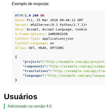
Exemplo de resposta:
HTTP
/
1.0
200
OK
Date
:
Fri, 25 Mar 2016 09:46:12 GMT
Server
:
WSGIServer/0.1 Python/2.7.11+
Vary
:
Accept, Accept-Language, Cookie
X-Frame-Options
:
SAMEORIGIN
Content-Type
:
application/json
Content-Language
:
en
Allow
:
GET, HEAD, OPTIONS
{
"projects"
:
"http://example.com/api/projects/
"components"
:
"http://example.com/api/compone
"translations"
:
"http://example.com/api/trans
"languages"
:
"http://example.com/api/language
}
Usuários
Adicionado na versão 4.0.