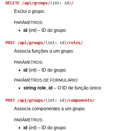
DELETE
/api/groups/
(
int:
id
)
/
Exclui o grupo.
PARÂMETROS
:
id
(
int
) – ID do grupo
POST
/api/groups/
(
int:
id
)
/roles/
Associa funções a um grupo.
PARÂMETROS
:
id
(
int
) – ID do grupo
PARÂMETROS DE FORMULÁRIO
:
string role_id
– O ID de função único
POST
/api/groups/
(
int:
id
)
/components/
Associa componentes a um grupo.
PARÂMETROS
:
id
(
int
) – ID do grupo