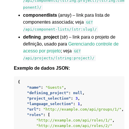
/api/components/(string:project)/(string:com
ponent)/
componentlists
(
array
) – link para lista de
componentes associada; veja
GET
/api/component-lists/(str:slug)/
defining_project
(
str
) – link para o projeto de
definição, usado para
Gerenciando controle de
acesso por projeto
; veja
GET
/api/projects/(string:project)/
Exemplo de dados JSON:
{
"name"
:
"Guests"
,
"defining_project"
:
null
,
"project_selection"
:
3
,
"language_selection"
:
1
,
"url"
:
"http://example.com/api/groups/1/"
,
"roles"
:
[
"http://example.com/api/roles/1/"
,
"http://example.com/api/roles/2/"