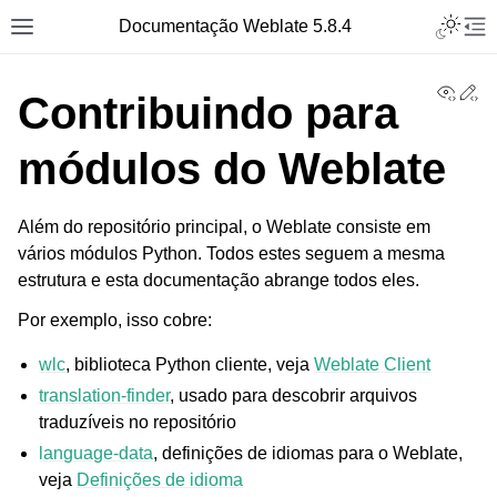
Toggle L
Documentação Weblate 5.8.4
Toggle site navigation sidebar
Tog
View
Ed
Contribuindo para
módulos do Weblate
Além do repositório principal, o Weblate consiste em
vários módulos Python. Todos estes seguem a mesma
estrutura e esta documentação abrange todos eles.
Por exemplo, isso cobre:
wlc
, biblioteca Python cliente, veja
Weblate Client
translation-finder
, usado para descobrir arquivos
traduzíveis no repositório
language-data
, definições de idiomas para o Weblate,
veja
Definições de idioma