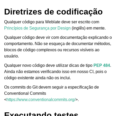
Diretrizes de codificação
Qualquer código para Weblate deve ser escrito com
Princípios de Segurança por Design
(inglês) em mente.
Qualquer código deve vir com documentação explicando o
comportamento. Não se esqueça de documentar métodos,
ggle navigation of Formatos de arquivos suportados
blocos de código complexos ou recursos visíveis ao
usuário.
Qualquer novo código deve utilizar dicas de tipo
PEP 484
.
Ainda não estamos verificando isso em nosso CI, pois o
código existente ainda não os inclui.
Os commits do Git devem seguir a especificação de
Conventional Commits
<
https://www.conventionalcommits.org/
>.
Executando testes
ggle navigation of Instruções de configuração