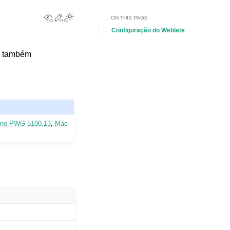
View this page
Edit this page
Toggle Light / Dark / Auto color theme
ON THIS PAGE
Configuração do Weblate
s também
t no PWG 5100.13
,
Mac