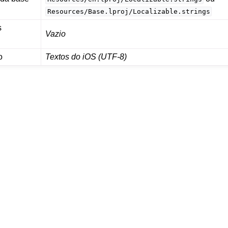
Resources/Base.lproj/Localizable.strings
s
Vazio
o
Textos do iOS (UTF-8)
e arquivos suportados