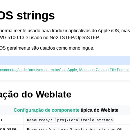
OS strings
normalmente usado para traduzir aplicativos do Apple
iOS, ma
PWG 5100.13 e usado no NeXTSTEP/OpenSTEP.
 iOS geralmente são usados como monolingue.
cumentação de “arquivos de textos” da Apple
,
Message Catalog File Forma
ação do Weblate
Configuração de componente
típica do Weblate
o
Resources/*.lproj/Localizable.strings
 da base
ou
Resources/en.lproj/Localizable.strings