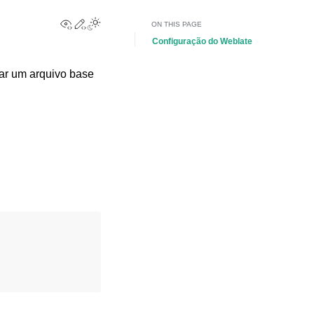
View this page
Edit this page
Toggle Light / Dark / Auto color theme
ON THIS PAGE
Configuração do Weblate
ar um arquivo base