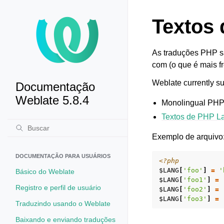
Textos
As traduções PHP sã
com (o que é mais f
Weblate currently su
Documentação
Weblate 5.8.4
Monolingual PHP s
Textos de PHP La
Exemplo de arquivo
DOCUMENTAÇÃO PARA USUÁRIOS
<?php
$LANG
[
'foo'
]
=
'
Básico do Weblate
$LANG
[
'foo1'
]
=
Registro e perfil de usuário
$LANG
[
'foo2'
]
=
$LANG
[
'foo3'
]
=
Traduzindo usando o Weblate
Baixando e enviando traduções