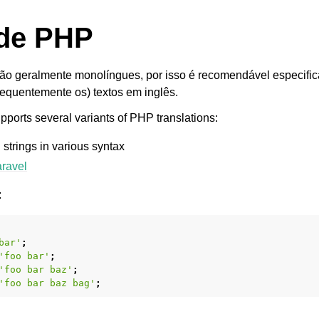
 de PHP
o geralmente monolíngues, por isso é recomendável especific
requentemente os) textos em inglês.
pports several variants of PHP translations:
trings in various syntax
ravel
:
bar'
;
'foo bar'
;
'foo bar baz'
;
'foo bar baz bag'
;