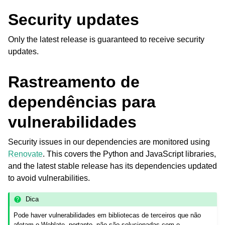
Security updates
Only the latest release is guaranteed to receive security
updates.
Rastreamento de
ggle navigation of Formatos de arquivos suportados
dependências para
vulnerabilidades
Security issues in our dependencies are monitored using
Renovate
. This covers the Python and JavaScript libraries,
and the latest stable release has its dependencies updated
to avoid vulnerabilities.
Dica
Pode haver vulnerabilidades em bibliotecas de terceiros que não
ggle navigation of Instruções de configuração
afetam o Weblate, portanto, não são solucionadas com o