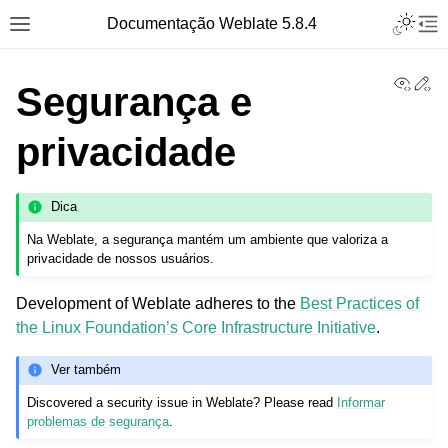
Toggle L
Documentação Weblate 5.8.4
Toggle site navigation sidebar
Tog
View
Ed
Segurança e
privacidade
Dica
Na Weblate, a segurança mantém um ambiente que valoriza a
privacidade de nossos usuários.
Development of Weblate adheres to the
Best Practices of
the Linux Foundation’s Core Infrastructure Initiative
.
Ver também
Discovered a security issue in Weblate? Please read
Informar
problemas de segurança
.