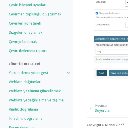
Çeviri bileşeni uyarıları
Çevirmen topluluğu oluşturmak
Çevirileri yönetmek
Dizgeleri onaylamak
Çeviriyi tanıtmak
Çeviri ilerlemesi raporu
YÖNETICI BELGELERI
Yapılandırma yönergesi
Toggle navigation of Yapılandırma 
Weblate dağıtımları
Weblate yazılımını güncellemek
Weblate yedeğini alma ve taşıma
Previous
Kimlik doğrulama
Duyurular
İki adımlı doğrulama
Copyright © Michal Čihař
Erişim denetimi