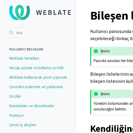
Bileşen l
Kullanıcı panosunda 
seçebileceği birkaç bi
KULLANICI BELGELERI
İpucu
Weblate temelleri
Panoda sunulan her bileşe
Hesap açmak ve kullanıcı profili
Bileşen listelerinin 
Weblate kullanarak çeviri yapmak
bileşen listesinin kul
Çevirileri indirmek ve yüklemek
İpucu
Sözlük
Yönetim bölümünden anon
Denetimler ve düzeltmeler
sunulacağını belirtin.
Aranıyor
Çeviri iş akışları
Kendiliğin