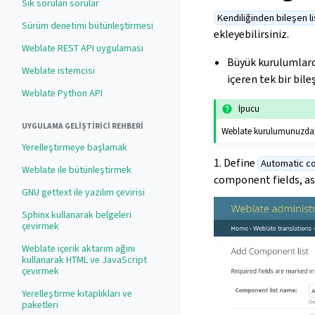
Sık sorulan sorular
Kendiliğinden bileşen l
Sürüm denetimi bütünleştirmesi
ekleyebilirsiniz.
Weblate REST API uygulaması
Büyük kurulumlard
Weblate istemcisi
içeren tek bir bile
Weblate Python API
İpucu
UYGULAMA GELIŞTIRICI REHBERI
Weblate kurulumunuzdaki 
Yerelleştirmeye başlamak
1. Define
Automatic c
Weblate ile bütünleştirmek
component fields, as
GNU gettext ile yazılım çevirisi
Sphinx kullanarak belgeleri
çevirmek
Weblate içerik aktarım ağını
kullanarak HTML ve JavaScript
çevirmek
Yerelleştirme kitaplıkları ve
paketleri