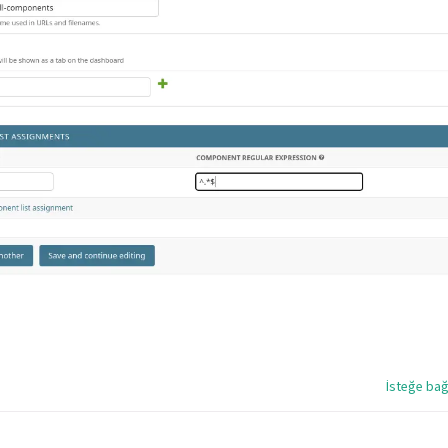
yönergesi
İsteğe bağ