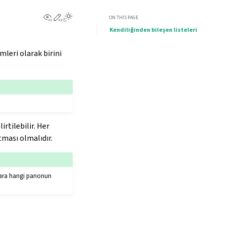
View this page
Edit this page
Toggle Light / Dark / Auto color theme
ON THIS PAGE
Kendiliğinden bileşen listeleri
leri olarak birini
rtilebilir. Her
tması olmalıdır.
ılara hangi panonun