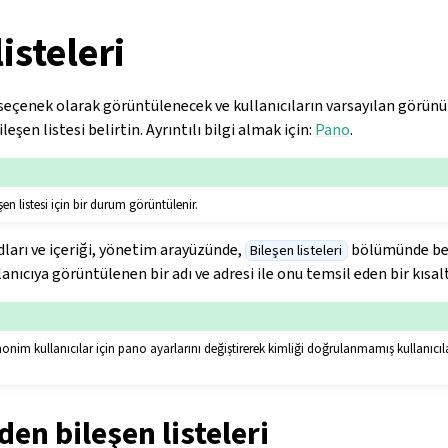
isteleri
seçenek olarak görüntülenecek ve kullanıcıların varsayılan görünüm
leşen listesi belirtin. Ayrıntılı bilgi almak için:
Pano
.
n listesi için bir durum görüntülenir.
adları ve içeriği, yönetim arayüzünde,
bölümünde beli
Bileşen listeleri
lanıcıya görüntülenen bir adı ve adresi ile onu temsil eden bir kısal
im kullanıcılar için pano ayarlarını değiştirerek kimliği doğrulanmamış kullanıc
den bileşen listeleri