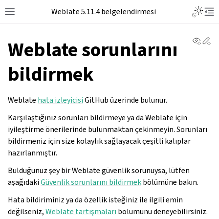
Toggle L
Weblate 5.11.4 belgelendirmesi
Toggle site navigation sidebar
Tog
View 
Ed
Weblate sorunlarını
bildirmek
Weblate
hata izleyicisi
GitHub üzerinde bulunur.
Karşılaştığınız sorunları bildirmeye ya da Weblate için
iyileştirme önerilerinde bulunmaktan çekinmeyin. Sorunları
bildirmeniz için size kolaylık sağlayacak çeşitli kalıplar
hazırlanmıştır.
Bulduğunuz şey bir Weblate güvenlik sorunuysa, lütfen
aşağıdaki
Güvenlik sorunlarını bildirmek
bölümüne bakın.
Hata bildiriminiz ya da özellik isteğiniz ile ilgili emin
değilseniz,
Weblate tartışmaları
bölümünü deneyebilirsiniz.