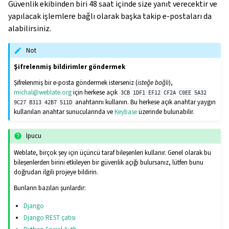
Güvenlik ekibinden biri 48 saat içinde size yanıt verecektir ve
yapılacak işlemlere bağlı olarak başka takip e-postaları da
alabilirsiniz.
Not
Şifrelenmiş bildirimler göndermek
Şifrelenmiş bir e-posta göndermek isterseniz (
isteğe bağlı
),
michal
@
weblate
.
org
için herkese açık
3CB
1DF1
EF12
CF2A
C0EE
5A32
anahtarını kullanın. Bu herkese açık anahtar yaygın
9C27
B313
42B7
511D
kullanılan anahtar sunucularında ve
Keybase
üzerinde bulunabilir.
İpucu
Weblate, birçok şey için üçüncü taraf bileşenleri kullanır. Genel olarak bu
bileşenlerden birini etkileyen bir güvenlik açığı bulursanız, lütfen bunu
doğrudan ilgili projeye bildirin.
Bunların bazıları şunlardır:
Django
Django REST çatısı