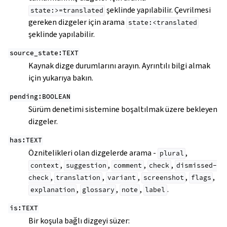
şeklinde yapılabilir. Çevrilmesi
state:>=translated
gereken dizgeler için arama
state:<translated
şeklinde yapılabilir.
source_state:TEXT
Kaynak dizge durumlarını arayın. Ayrıntılı bilgi almak
için yukarıya bakın.
pending:BOOLEAN
Sürüm denetimi sistemine boşaltılmak üzere bekleyen
dizgeler.
has:TEXT
Öznitelikleri olan dizgelerde arama -
,
plural
,
,
,
,
context
suggestion
comment
check
dismissed-
,
,
,
,
,
check
translation
variant
screenshot
flags
,
,
,
.
explanation
glossary
note
label
is:TEXT
Bir koşula bağlı dizgeyi süzer: