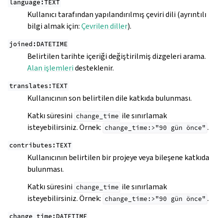
language:TEXT
Kullanıcı tarafından yapılandırılmış çeviri dili (ayrıntılı
bilgi almak için:
Çevrilen diller
).
joined:DATETIME
Belirtilen tarihte içeriği değiştirilmiş dizgeleri arama.
Alan işlemleri
desteklenir.
translates:TEXT
Kullanıcının son belirtilen dile katkıda bulunması.
Katkı süresini
ile sınırlamak
change_time
isteyebilirsiniz. Örnek:
.
change_time:>"90
gün
önce"
contributes:TEXT
Kullanıcının belirtilen bir projeye veya bileşene katkıda
bulunması.
Katkı süresini
ile sınırlamak
change_time
isteyebilirsiniz. Örnek:
.
change_time:>"90
gün
önce"
change_time:DATETIME