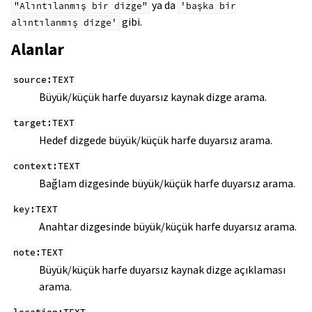
ya da
"Alıntılanmış
bir
dizge"
'başka
bir
gibi.
alıntılanmış
dizge'
Alanlar
source:TEXT
Büyük/küçük harfe duyarsız kaynak dizge arama.
target:TEXT
Hedef dizgede büyük/küçük harfe duyarsız arama.
context:TEXT
gle navigation of Yapılandırma yönergesi
Bağlam dizgesinde büyük/küçük harfe duyarsız arama.
key:TEXT
Anahtar dizgesinde büyük/küçük harfe duyarsız arama.
note:TEXT
Büyük/küçük harfe duyarsız kaynak dizge açıklaması
arama.