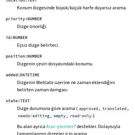
location:TEXT
Konum dizgesinde büyük/küçük harfe duyarsız arama.
priority:NUMBER
Dizge önceliği.
id:NUMBER
Eşsiz dizge belirteci.
position:NUMBER
Dizgenin çeviri dosyasındaki konumu.
added:DATETIME
Dizgenin Weblate üzerine ne zaman eklendiğini
belirten zaman damgası.
state:TEXT
Dizge durumuna göre arama (
,
,
approved
translated
,
,
).
needs-editing
empty
read-only
Bu alan ayrıca
Alan işlemleri
’ destekler. Dolayısıyla
tamamlanmış dizgeler için arama