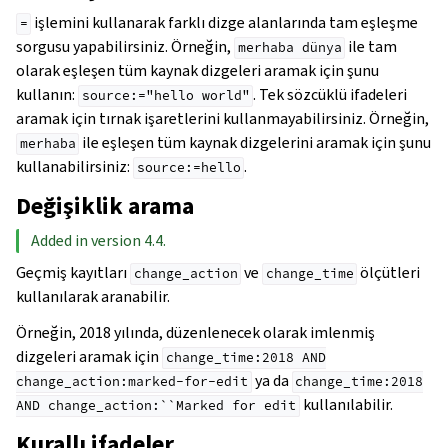
işlemini kullanarak farklı dizge alanlarında tam eşleşme
=
sorgusu yapabilirsiniz. Örneğin,
ile tam
merhaba
dünya
olarak eşleşen tüm kaynak dizgeleri aramak için şunu
kullanın:
. Tek sözcüklü ifadeleri
source:="hello
world"
aramak için tırnak işaretlerini kullanmayabilirsiniz. Örneğin,
ile eşleşen tüm kaynak dizgelerini aramak için şunu
merhaba
kullanabilirsiniz:
.
source:=hello
Değişiklik arama
Added in version 4.4.
Geçmiş kayıtları
ve
ölçütleri
change_action
change_time
kullanılarak aranabilir.
Örneğin, 2018 yılında, düzenlenecek olarak imlenmiş
dizgeleri aramak için
change_time:2018
AND
ya da
change_action:marked-for-edit
change_time:2018
kullanılabilir.
AND
change_action:``Marked
for
edit
Kurallı ifadeler