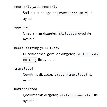
ya da
read-only
readonly
Salt okunur dizgeler,
ile
state:read-only
aynıdır.
approved
Onaylanmış dizgeler,
ile
state:approved
aynıdır.
ya da
needs-editing
fuzzy
Düzenlenmesi gereken dizgeler,
state:needs-
ile aynıdır.
editing
translated
Çevrilmiş dizgeler,
ile
state:>translated
aynıdır.
untranslated
Çevrilmemiş dizgeler,
ile
state:<translated
aynıdır.