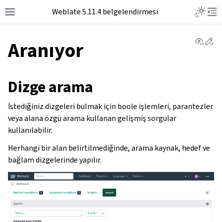
Toggle L
Weblate 5.11.4 belgelendirmesi
Toggle site navigation sidebar
Tog
View 
Ed
Aranıyor
Dizge arama
İstediğiniz dizgeleri bulmak için boole işlemleri, parantezler
veya alana özgü arama kullanan gelişmiş sorgular
kullanılabilir.
Herhangi bir alan belirtilmediğinde, arama kaynak, hedef ve
bağlam dizgelerinde yapılır.