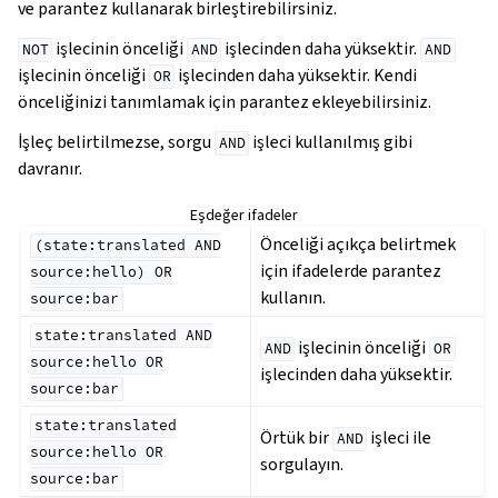
ve parantez kullanarak birleştirebilirsiniz.
işlecinin önceliği
işlecinden daha yüksektir.
NOT
AND
AND
işlecinin önceliği
işlecinden daha yüksektir. Kendi
OR
önceliğinizi tanımlamak için parantez ekleyebilirsiniz.
İşleç belirtilmezse, sorgu
işleci kullanılmış gibi
AND
davranır.
Eşdeğer ifadeler
Önceliği açıkça belirtmek
(state:translated
AND
için ifadelerde parantez
source:hello)
OR
kullanın.
source:bar
state:translated
AND
işlecinin önceliği
AND
OR
source:hello
OR
işlecinden daha yüksektir.
source:bar
state:translated
Örtük bir
işleci ile
AND
source:hello
OR
sorgulayın.
source:bar