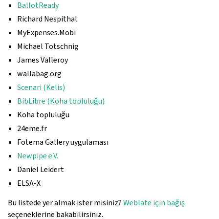
BallotReady
Richard Nespithal
MyExpenses.Mobi
Michael Totschnig
James Valleroy
wallabag.org
Scenari (Kelis)
BibLibre (Koha topluluğu)
Koha topluluğu
24eme.fr
Fotema Gallery uygulaması
Newpipe e.V.
Daniel Leidert
ELSA-X
Bu listede yer almak ister misiniz?
Weblate için bağış
seçeneklerine bakabilirsiniz.