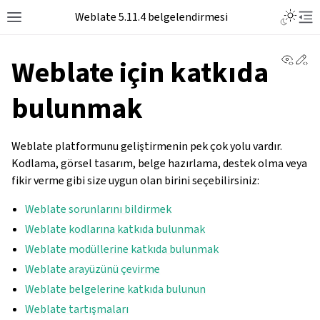
Toggle L
Weblate 5.11.4 belgelendirmesi
Toggle site navigation sidebar
Tog
View 
Ed
Weblate için katkıda
bulunmak
Weblate platformunu geliştirmenin pek çok yolu vardır.
Kodlama, görsel tasarım, belge hazırlama, destek olma veya
fikir verme gibi size uygun olan birini seçebilirsiniz:
Weblate sorunlarını bildirmek
Weblate kodlarına katkıda bulunmak
Weblate modüllerine katkıda bulunmak
Weblate arayüzünü çevirme
Weblate belgelerine katkıda bulunun
Weblate tartışmaları