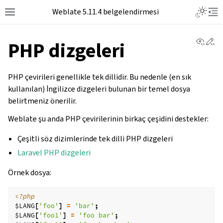
Toggle L
Weblate 5.11.4 belgelendirmesi
Toggle site navigation sidebar
Tog
View 
Ed
PHP dizgeleri
PHP çevirileri genellikle tek dillidir. Bu nedenle (en sık
kullanılan) İngilizce dizgeleri bulunan bir temel dosya
belirtmeniz önerilir.
Weblate şu anda PHP çevirilerinin birkaç çeşidini destekler:
Çeşitli söz dizimlerinde tek dilli PHP dizgeleri
Laravel PHP dizgeleri
Örnek dosya:
<?php
$LANG
[
'foo'
]
=
'bar'
;
$LANG
[
'foo1'
]
=
'foo bar'
;