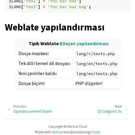
$LANG
[
'foo2'
]
=
'foo bar baz'
;
$LANG
[
'foo3'
]
=
'foo bar baz bag'
;
Weblate yapılandırması
Tipik Weblate
Bileşen yapılandırması
Dosya maskesi
lang/*/texts.php
Tek dilli temel dil dosyası
lang/en/texts.php
Yeni çeviriler kalıbı
lang/en/texts.php
Dosya biçimi
PHP dizgeleri
Previous
Next
OpenDocument biçimi
Qt Linguist .ts
Copyright © Michal Čihař
Made with
Sphinx
and
@pradyunsg
's
Furo