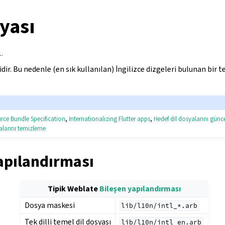
yası
.
lidir. Bu nedenle (en sık kullanılan) İngilizce dizgeleri bulunan bir
rce Bundle Specification
,
Internationalizing Flutter apps
,
Hedef dil dosyalarını gün
alarını temizleme
apılandırması
Tipik Weblate
Bileşen yapılandırması
Dosya maskesi
lib/l10n/intl_*.arb
Tek dilli temel dil dosyası
lib/l10n/intl_en.arb