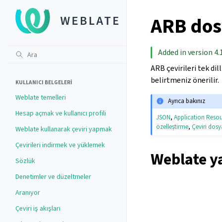
ARB dos
Added in version 4.1
ARB çevirileri tek dil
belirtmeniz önerilir.
KULLANICI BELGELERI
Weblate temelleri
Ayrıca bakınız
Hesap açmak ve kullanıcı profili
JSON
,
Application Resou
özelleştirme
,
Çeviri dosy
Weblate kullanarak çeviri yapmak
Çevirileri indirmek ve yüklemek
Weblate y
Sözlük
Denetimler ve düzeltmeler
Aranıyor
Çeviri iş akışları