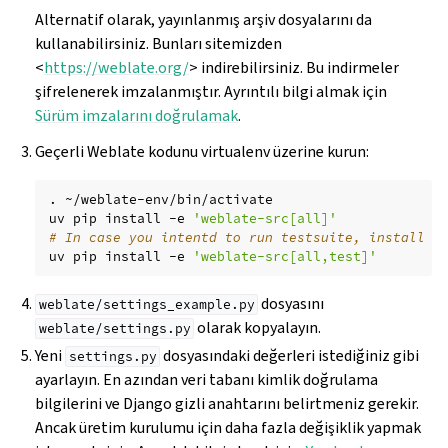
Alternatif olarak, yayınlanmış arşiv dosyalarını da
kullanabilirsiniz. Bunları sitemizden
<
https://weblate.org/
> indirebilirsiniz. Bu indirmeler
şifrelenerek imzalanmıştır. Ayrıntılı bilgi almak için
Sürüm imzalarını doğrulamak
.
Geçerli Weblate kodunu virtualenv üzerine kurun:
.
~/weblate-env/bin/activate

uv
pip
install
-e
'weblate-src[all]'
# In case you intentd to run testsuite, install t
uv
pip
install
-e
'weblate-src[all,test]'
dosyasını
weblate/settings_example.py
olarak kopyalayın.
weblate/settings.py
Yeni
dosyasındaki değerleri istediğiniz gibi
settings.py
ayarlayın. En azından veri tabanı kimlik doğrulama
bilgilerini ve Django gizli anahtarını belirtmeniz gerekir.
Ancak üretim kurulumu için daha fazla değişiklik yapmak