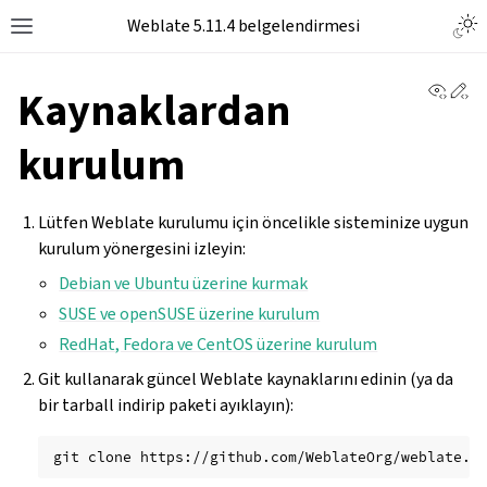
Togg
Weblate 5.11.4 belgelendirmesi
Toggle site navigation sidebar
View 
Ed
Kaynaklardan
kurulum
Lütfen Weblate kurulumu için öncelikle sisteminize uygun
kurulum yönergesini izleyin:
Debian ve Ubuntu üzerine kurmak
SUSE ve openSUSE üzerine kurulum
RedHat, Fedora ve CentOS üzerine kurulum
Git kullanarak güncel Weblate kaynaklarını edinin (ya da
bir tarball indirip paketi ayıklayın):
git
clone
https://github.com/WeblateOrg/weblate.g