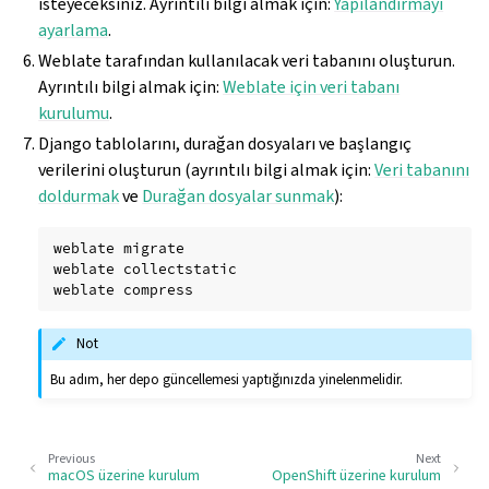
isteyeceksiniz. Ayrıntılı bilgi almak için:
Yapılandırmayı
ayarlama
.
Weblate tarafından kullanılacak veri tabanını oluşturun.
Ayrıntılı bilgi almak için:
Weblate için veri tabanı
kurulumu
.
Django tablolarını, durağan dosyaları ve başlangıç
verilerini oluşturun (ayrıntılı bilgi almak için:
Veri tabanını
doldurmak
ve
Durağan dosyalar sunmak
):
weblate
migrate

weblate
collectstatic

gle navigation of Yapılandırma yönergesi
weblate
Not
Bu adım, her depo güncellemesi yaptığınızda yinelenmelidir.
Previous
Next
macOS üzerine kurulum
OpenShift üzerine kurulum