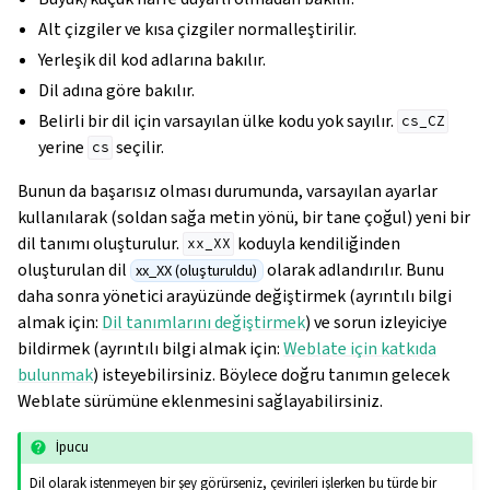
Alt çizgiler ve kısa çizgiler normalleştirilir.
Yerleşik dil kod adlarına bakılır.
Dil adına göre bakılır.
Belirli bir dil için varsayılan ülke kodu yok sayılır.
cs_CZ
yerine
seçilir.
cs
Bunun da başarısız olması durumunda, varsayılan ayarlar
kullanılarak (soldan sağa metin yönü, bir tane çoğul) yeni bir
dil tanımı oluşturulur.
koduyla kendiliğinden
xx_XX
oluşturulan dil
olarak adlandırılır. Bunu
xx_XX (oluşturuldu)
gle navigation of Yapılandırma yönergesi
daha sonra yönetici arayüzünde değiştirmek (ayrıntılı bilgi
almak için:
Dil tanımlarını değiştirmek
) ve sorun izleyiciye
bildirmek (ayrıntılı bilgi almak için:
Weblate için katkıda
bulunmak
) isteyebilirsiniz. Böylece doğru tanımın gelecek
Weblate sürümüne eklenmesini sağlayabilirsiniz.
İpucu
Dil olarak istenmeyen bir şey görürseniz, çevirileri işlerken bu türde bir