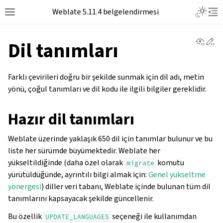
Toggle L
Weblate 5.11.4 belgelendirmesi
Toggle site navigation sidebar
Tog
View 
Ed
Dil tanımları
Farklı çevirileri doğru bir şekilde sunmak için dil adı, metin
yönü, çoğul tanımları ve dil kodu ile ilgili bilgiler gereklidir.
Hazır dil tanımları
Weblate üzerinde yaklaşık 650 dil için tanımlar bulunur ve bu
liste her sürümde büyümektedir. Weblate her
yükseltildiğinde (daha özel olarak
komutu
migrate
yürütüldüğünde, ayrıntılı bilgi almak için:
Genel yükseltme
yönergesi
) diller veri tabanı, Weblate içinde bulunan tüm dil
tanımlarını kapsayacak şekilde güncellenir.
Bu özellik
seçeneği ile kullanımdan
UPDATE_LANGUAGES