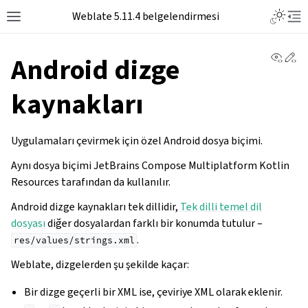
Toggle L
Weblate 5.11.4 belgelendirmesi
Toggle site navigation sidebar
Tog
View 
Ed
Android dizge
kaynakları
Uygulamaları çevirmek için özel Android dosya biçimi.
Aynı dosya biçimi JetBrains Compose Multiplatform Kotlin
Resources tarafından da kullanılır.
Android dizge kaynakları tek dillidir,
Tek dilli temel dil
dosyası
diğer dosyalardan farklı bir konumda tutulur –
.
res/values/strings.xml
Weblate, dizgelerden şu şekilde kaçar:
Bir dizge geçerli bir XML ise, çeviriye XML olarak eklenir.