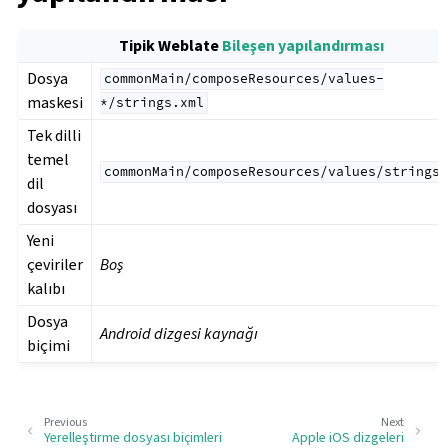
Tipik Weblate
Bileşen yapılandırması
Dosya
commonMain/composeResources/values-
maskesi
*/strings.xml
Tek dilli
temel
commonMain/composeResources/values/strings.
dil
dosyası
Yeni
çeviriler
Boş
kalıbı
Dosya
Android dizgesi kaynağı
biçimi
Previous
Next
Yerelleştirme dosyası biçimleri
Apple iOS dizgeleri