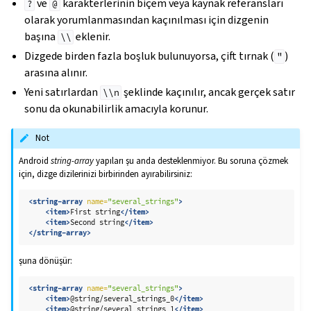
ve
karakterlerinin biçem veya kaynak referansları
?
@
olarak yorumlanmasından kaçınılması için dizgenin
başına
eklenir.
\\
Dizgede birden fazla boşluk bulunuyorsa, çift tırnak (
)
"
arasına alınır.
Yeni satırlardan
şeklinde kaçınılır, ancak gerçek satır
\\n
sonu da okunabilirlik amacıyla korunur.
Not
Android
string-array
yapıları şu anda desteklenmiyor. Bu soruna çözmek
için, dizge dizilerinizi birbirinden ayırabilirsiniz:
<string-array
name=
"several_strings"
>
<item>
First
string
</item>
<item>
Second
string
</item>
</string-array>
şuna dönüşür:
<string-array
name=
"several_strings"
>
<item>
@string/several_strings_0
</item>
<item>
@string/several_strings_1
</item>