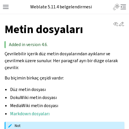
Toggle L
Weblate 5.11.4 belgelendirmesi
Toggle site navigation sidebar
Tog
View 
Ed
Metin dosyaları
Added in version 4.6.
Çevrilebilir içerik düz metin dosyalarından ayıklanır ve
çevrilmek üzere sunulur. Her paragraf ayrı bir dizge olarak
çevrilir.
Bu biçimin birkaç çeşidi vardır:
Düz metin dosyası
DokuWiki metin dosyası
MediaWiki metin dosyası
Markdown dosyaları
Not