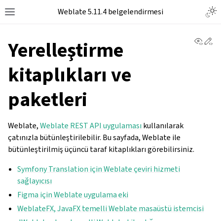
Togg
Weblate 5.11.4 belgelendirmesi
Toggle site navigation sidebar
View 
Ed
Yerelleştirme
kitaplıkları ve
paketleri
Weblate,
Weblate REST API uygulaması
kullanılarak
çatınızla bütünleştirilebilir. Bu sayfada, Weblate ile
bütünleştirilmiş üçüncü taraf kitaplıkları görebilirsiniz.
Symfony Translation için Weblate çeviri hizmeti
sağlayıcısı
Figma için Weblate uygulama eki
WeblateFX, JavaFX temelli Weblate masaüstü istemcisi