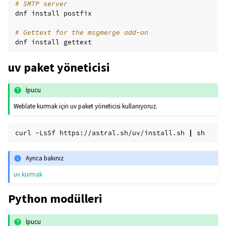
# SMTP server
dnf
install
postfix

# Gettext for the msgmerge add-on
dnf
install
uv paket yöneticisi
İpucu
Weblate kurmak için uv paket yöneticisi kullanıyoruz.
curl
-LsSf
https://astral.sh/uv/install.sh
|
Ayrıca bakınız
uv kurmak
Python modülleri
İpucu