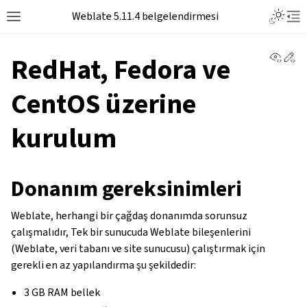
Toggle L
Weblate 5.11.4 belgelendirmesi
Toggle site navigation sidebar
Tog
View 
Ed
RedHat, Fedora ve
CentOS üzerine
kurulum
Donanım gereksinimleri
Weblate, herhangi bir çağdaş donanımda sorunsuz
çalışmalıdır, Tek bir sunucuda Weblate bileşenlerini
(Weblate, veri tabanı ve site sunucusu) çalıştırmak için
gerekli en az yapılandırma şu şekildedir:
3 GB RAM bellek