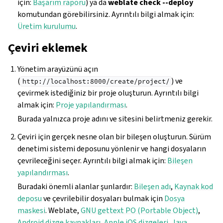
için:
Başarım raporu
) ya da
weblate check --deploy
komutundan görebilirsiniz. Ayrıntılı bilgi almak için:
Üretim kurulumu
.
Çeviri eklemek
Yönetim arayüzünü açın
(
) ve
http://localhost:8000/create/project/
çevirmek istediğiniz bir proje oluşturun. Ayrıntılı bilgi
almak için:
Proje yapılandırması
.
Burada yalnızca proje adını ve sitesini belirtmeniz gerekir.
Çeviri için gerçek nesne olan bir bileşen oluşturun. Sürüm
denetimi sistemi deposunu yönlenir ve hangi dosyaların
çevrileceğini seçer. Ayrıntılı bilgi almak için:
Bileşen
yapılandırması
.
Buradaki önemli alanlar şunlardır:
Bileşen adı
,
Kaynak kod
deposu
ve çevrilebilir dosyaları bulmak için
Dosya
maskesi
. Weblate,
GNU gettext PO (Portable Object)
,
Android dizge kaynakları
,
Apple iOS dizgeleri
,
Java