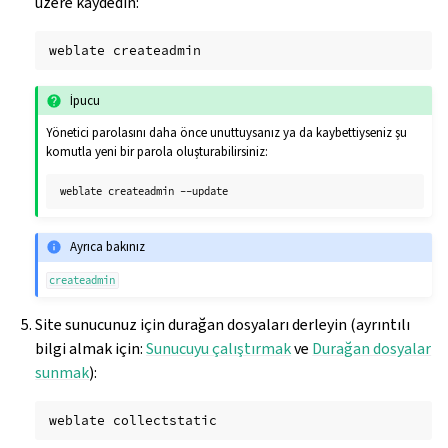
üzere kaydedin:
weblate
İpucu
Yönetici parolasını daha önce unuttuysanız ya da kaybettiyseniz şu
komutla yeni bir parola oluşturabilirsiniz:
weblate
createadmin
Ayrıca bakınız
createadmin
Site sunucunuz için durağan dosyaları derleyin (ayrıntılı
bilgi almak için:
Sunucuyu çalıştırmak
ve
Durağan dosyalar
sunmak
):
weblate