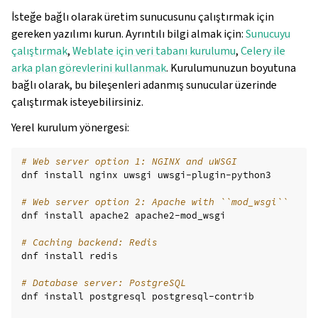
İsteğe bağlı olarak üretim sunucusunu çalıştırmak için
gereken yazılımı kurun. Ayrıntılı bilgi almak için:
Sunucuyu
çalıştırmak
,
Weblate için veri tabanı kurulumu
,
Celery ile
arka plan görevlerini kullanmak
. Kurulumunuzun boyutuna
bağlı olarak, bu bileşenleri adanmış sunucular üzerinde
çalıştırmak isteyebilirsiniz.
Yerel kurulum yönergesi:
# Web server option 1: NGINX and uWSGI
dnf
install
nginx
uwsgi
uwsgi-plugin-python3

# Web server option 2: Apache with ``mod_wsgi``
dnf
install
apache2
apache2-mod_wsgi

# Caching backend: Redis
dnf
install
redis

# Database server: PostgreSQL
dnf
install
postgresql
postgresql-contrib
