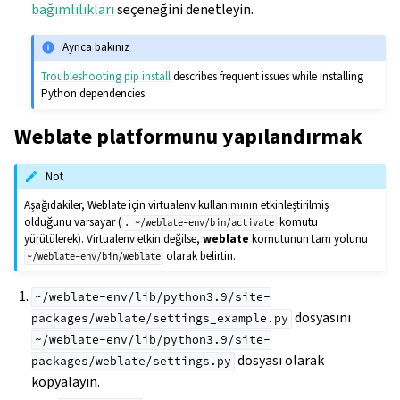
bağımlılıkları
seçeneğini denetleyin.
Ayrıca bakınız
Troubleshooting pip install
describes frequent issues while installing
Python dependencies.
Weblate platformunu yapılandırmak
Not
Aşağıdakiler, Weblate için virtualenv kullanımının etkinleştirilmiş
olduğunu varsayar (
komutu
.
~/weblate-env/bin/activate
yürütülerek). Virtualenv etkin değilse,
weblate
komutunun tam yolunu
olarak belirtin.
~/weblate-env/bin/weblate
~/weblate-env/lib/python3.9/site-
dosyasını
packages/weblate/settings_example.py
~/weblate-env/lib/python3.9/site-
dosyası olarak
packages/weblate/settings.py
kopyalayın.