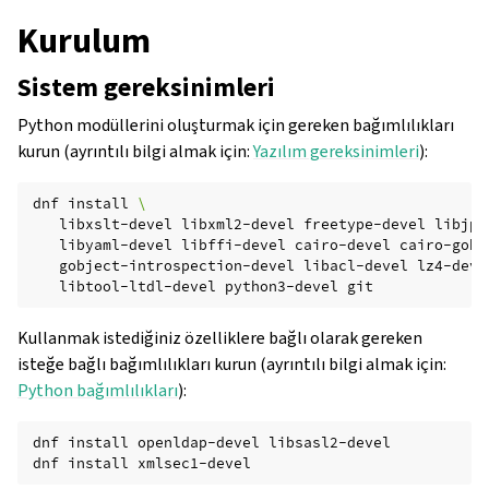
Kurulum
Sistem gereksinimleri
Python modüllerini oluşturmak için gereken bağımlılıkları
kurun (ayrıntılı bilgi almak için:
Yazılım gereksinimleri
):
dnf
install
\
libxslt-devel
libxml2-devel
freetype-devel
libjpe
libyaml-devel
libffi-devel
cairo-devel
cairo-gobj
gobject-introspection-devel
libacl-devel
lz4-deve
libtool-ltdl-devel
python3-devel
Kullanmak istediğiniz özelliklere bağlı olarak gereken
isteğe bağlı bağımlılıkları kurun (ayrıntılı bilgi almak için:
Python bağımlılıkları
):
dnf
install
openldap-devel
libsasl2-devel

dnf
install