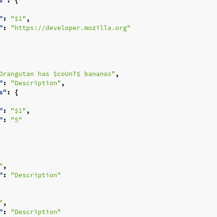
s"
:
{
"
:
"$1"
,
"
:
"https://developer.mozilla.org"
Orangutan has $coUnT$ bananas"
,
"
:
"Description"
,
s"
:
{
"
:
"$1"
,
"
:
"5"
"
,
"
:
"Description"
"
,
"
:
"Description"