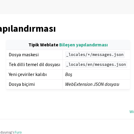
apılandırması
Tipik Weblate
Bileşen yapılandırması
Dosya maskesi
_locales/*/messages.json
Tek dilli temel dil dosyası
_locales/en/messages.json
Yeni çeviriler kalıbı
Boş
yönergesi
Dosya biçimi
WebExtension JSON dosyası
Wi
dyunsg
's
Furo