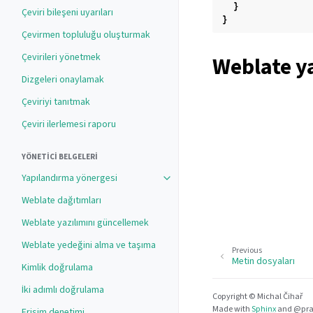
}
Çeviri bileşeni uyarıları
}
Çevirmen topluluğu oluşturmak
Çevirileri yönetmek
Weblate y
Dizgeleri onaylamak
Çeviriyi tanıtmak
Çeviri ilerlemesi raporu
YÖNETICI BELGELERI
Yapılandırma yönergesi
Toggle navigation of Yapılandırma 
Weblate dağıtımları
Weblate yazılımını güncellemek
Weblate yedeğini alma ve taşıma
Previous
Metin dosyaları
Kimlik doğrulama
İki adımlı doğrulama
Copyright © Michal Čihař
Made with
Sphinx
and
@pra
Erişim denetimi