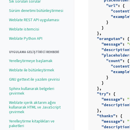
"placeholder
Sık sorulan sorular
"url"
:
{
Sürüm denetimi bütünleştirmesi
"content
"example
Weblate REST API uygulaması
}
}
Weblate istemcisi
},
Weblate Python API
"orangutan"
:
{
"message"
:
"
"description
UYGULAMA GELIŞTIRICI REHBERI
"placeholder
Yerelleştirmeye başlamak
"count"
:
{
"content
Weblate ile bütünleştirmek
"example
}
GNU gettext ile yazılım çevirisi
}
},
Sphinx kullanarak belgeleri
çevirmek
"try"
:
{
"message"
:
"
Weblate içerik aktarım ağını
"description
kullanarak HTML ve JavaScript
},
çevirmek
"thanks"
:
{
Yerelleştirme kitaplıkları ve
"message"
:
"
paketleri
"description