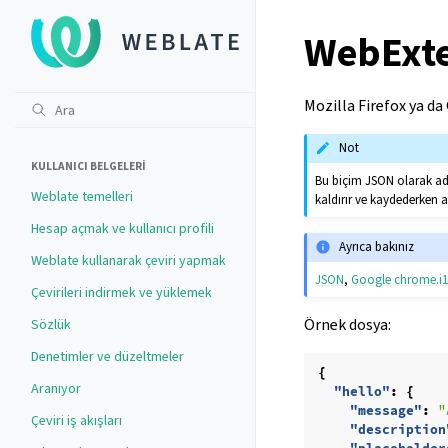
WebExt
Mozilla Firefox ya da
Not
KULLANICI BELGELERI
Bu biçim JSON olarak adla
Weblate temelleri
kaldırır ve kaydederken a
Hesap açmak ve kullanıcı profili
Ayrıca bakınız
Weblate kullanarak çeviri yapmak
JSON
,
Google chrome.i
Çevirileri indirmek ve yüklemek
Örnek dosya:
Sözlük
Denetimler ve düzeltmeler
{
Aranıyor
"hello"
:
{
"message"
:
"
Çeviri iş akışları
"description