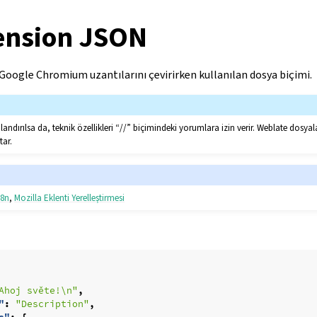
ension JSON
 Google Chromium uzantılarını çevirirken kullanılan dosya biçimi.
ndırılsa da, teknik özellikleri “//” biçimindeki yorumlara izin verir. Weblate dosyal
tar.
18n
,
Mozilla Eklenti Yerelleştirmesi
Ahoj světe!\n"
,
"
:
"Description"
,