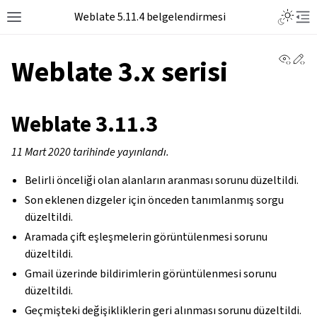
Toggle L
Weblate 5.11.4 belgelendirmesi
Toggle site navigation sidebar
Tog
View 
Ed
Weblate 3.x serisi
Weblate 3.11.3
11 Mart 2020 tarihinde yayınlandı.
Belirli önceliği olan alanların aranması sorunu düzeltildi.
Son eklenen dizgeler için önceden tanımlanmış sorgu
düzeltildi.
Aramada çift eşleşmelerin görüntülenmesi sorunu
düzeltildi.
Gmail üzerinde bildirimlerin görüntülenmesi sorunu
düzeltildi.
Geçmişteki değişikliklerin geri alınması sorunu düzeltildi.