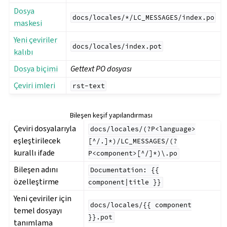
Dosya
docs/locales/*/LC_MESSAGES/index.po
maskesi
Yeni çeviriler
docs/locales/index.pot
kalıbı
Dosya biçimi
Gettext PO dosyası
Çeviri imleri
rst-text
Bileşen keşif yapılandırması
Çeviri dosyalarıyla
docs/locales/(?P<language>
gle navigation of Yapılandırma yönergesi
eşleştirilecek
[^/.]*)/LC_MESSAGES/(?
kurallı ifade
P<component>[^/]*)\.po
Bileşen adını
Documentation:
{{
özelleştirme
component|title
}}
Yeni çeviriler için
docs/locales/{{
component
temel dosyayı
}}.pot
tanımlama