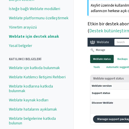
Keşfet
üzerinde kullanılma
İsteğe bağlı Weblate modülleri
adlarınızın herkese açık
Weblate platformunu özelleştirmek
Etkin bir destek abo
Yönetim arayüzü
(
Destek bütünleştir
Weblate için destek almak
Yasal belgeler
KATILIMCI BELGELERI
Weblate için katkıda bulunmak
Weblate Katılımcı İletişimi Rehberi
Weblate kodlarına katkıda
bulunmak
Weblate kaynak kodları
Weblate hatalarını ayıklamak
Weblate belgelerine katkıda
bulunun