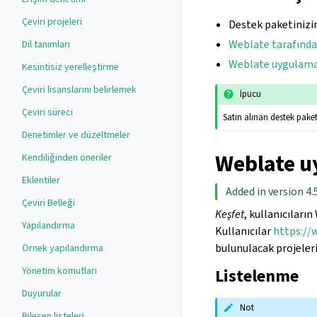
Çeviri projeleri
Destek paketinizi
Weblate tarafınd
Dil tanımları
Weblate uygulama
Kesintisiz yerelleştirme
Çeviri lisanslarını belirlemek
İpucu
Çeviri süreci
Satın alınan destek paketl
Denetimler ve düzeltmeler
Weblate u
Kendiliğinden öneriler
Eklentiler
Added in version 4.5
Çeviri Belleği
Keşfet
, kullanıcıları
Yapılandırma
Kullanıcılar
https://
bulunulacak projeleri 
Örnek yapılandırma
Yönetim komutları
Listelenme
Duyurular
Not
Bileşen listeleri