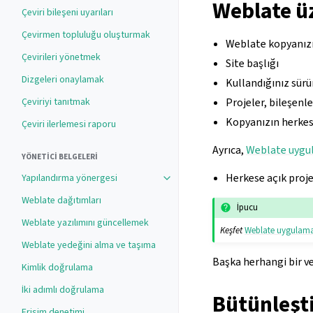
Weblate üz
Çeviri bileşeni uyarıları
Çevirmen topluluğu oluşturmak
Weblate kopyanızı
Çevirileri yönetmek
Site başlığı
Dizgeleri onaylamak
Kullandığınız sür
Çeviriyi tanıtmak
Projeler, bileşenle
Kopyanızın herkes
Çeviri ilerlemesi raporu
Ayrıca,
Weblate uygul
YÖNETICI BELGELERI
Herkese açık projel
Yapılandırma yönergesi
Toggle navigation of Yapılandırma 
Weblate dağıtımları
İpucu
Weblate yazılımını güncellemek
Keşfet
Weblate uygulamas
Weblate yedeğini alma ve taşıma
Başka herhangi bir v
Kimlik doğrulama
İki adımlı doğrulama
Bütünleşt
Erişim denetimi