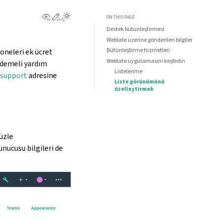
View this page
Edit this page
Toggle Light / Dark / Auto color theme
ON THIS PAGE
Destek bütünleştirmesi
Weblate üzerine gönderilen bilgiler
Bütünleştirme hizmetleri
oneleri ek ücret
Weblate uygulamasını keşfedin
 ödemeli yardım
Listelenme
/support
adresine
Liste görünümünü
özelleştirmek
üzle
unucusu bilgileri de