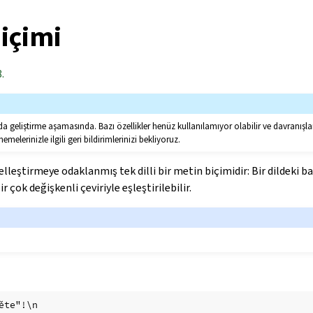
içimi
.
da geliştirme aşamasında. Bazı özellikler henüz kullanılamıyor olabilir ve davranışla
nemelerinizle ilgili geri bildirimlerinizi bekliyoruz.
lleştirmeye odaklanmış tek dilli bir metin biçimidir: Bir dildeki ba
r çok değişkenli çeviriyle eşleştirilebilir.
ěte"!\n
