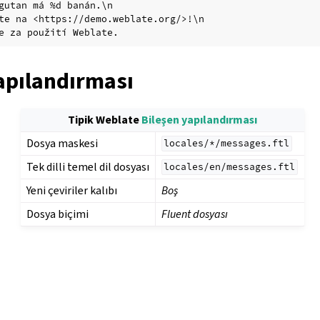
gutan má %d banán.\n

te na <https://demo.weblate.org/>!\n

apılandırması
Tipik Weblate
Bileşen yapılandırması
Dosya maskesi
locales/*/messages.ftl
Tek dilli temel dil dosyası
locales/en/messages.ftl
Yeni çeviriler kalıbı
Boş
Dosya biçimi
Fluent dosyası