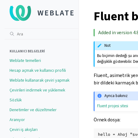
Fluent b
Added in version 4.8
Not
KULLANICI BELGELERI
Bu biçimin desteği şu an
Weblate temelleri
değişiklik gösterebilir. De
Hesap açmak ve kullanıcı profili
Fluent, asimetrik yere
Weblate kullanarak çeviri yapmak
bir dildeki karmaşık bi
Çevirileri indirmek ve yüklemek
Ayrıca bakınız
Sözlük
Fluent projesi sitesi
Denetimler ve düzeltmeler
Örnek dosya:
Aranıyor
Çeviri iş akışları
hello = Ahoj "sv