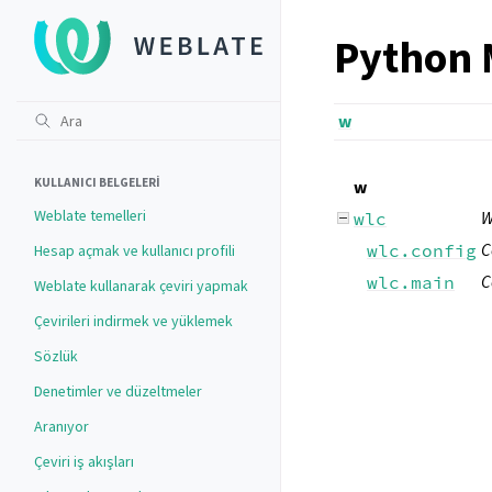
Python 
w
KULLANICI BELGELERI
w
Weblate temelleri
W
wlc
C
wlc.config
Hesap açmak ve kullanıcı profili
C
wlc.main
Weblate kullanarak çeviri yapmak
Çevirileri indirmek ve yüklemek
Sözlük
Denetimler ve düzeltmeler
Aranıyor
Çeviri iş akışları