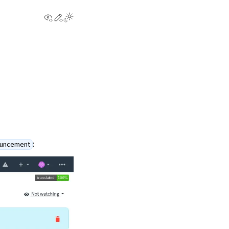
View this page
Edit this page
:
ouncement