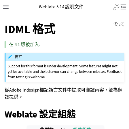
Weblate 5.14 說明文件
View 
Ed
IDML 格式
在 4.1 版被加入.
備註
Support for this format is under development. Some features might not
yet be available and the behavior can change between releases. Feedback
from testing is welcome.
從Adobe Indesign標記語言文件中提取可翻譯內容，並為翻
譯提供。
Weblate 設定組態