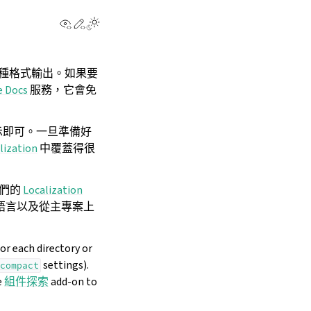
View this page
Edit this page
以多種格式輸出。如果要
e Docs
服務，它會免
示即可。一旦準備好
lization
中覆蓋得很
它們的
Localization
語言以及從主專案上
or each directory or
settings).
compact
e
組件探索
add-on to