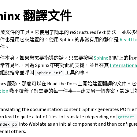
hinx 翻譯文件
文件的工具。它使用了簡單的 reStructuredText 語法，並
也是用它來建置的。使用 Sphinx 的非常有用的夥伴是
Read th
件。
文件本身，如果您需要指導的話，只需要按照
Sphinx
網站上的指
容易地，因為 Sphinx 帶有對此的支援，並且在其
Internationa
些組態指令並呼叫
工具的事。
sphinx-intl
e Docs 服務，那麼可以在 Read the Docs 上開始建置翻譯的文件。
tion
幾乎覆蓋了您需要的每一件事——建立另一個專案，設定其
translating the documentation content. Sphinx generates PO file f
can lead to quite a lot of files to translate (depending on
gettext_
into Weblate as an initial component and then configur
ndex.po
r all others.