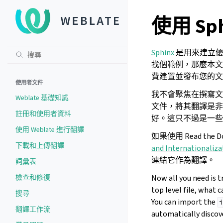
使用 Sp
Sphinx
是用來建立優美
找個範例，那麼本文件
費建置並發布您的文
使用者文件
我不會聚焦在撰寫
Weblate 基礎知識
文件，將其翻譯是非常
註冊和使用者資料
好。這只不過是一
使用 Weblate 進行翻譯
如果使用 Read th
下載和上傳翻譯
and Internationaliza
連結它作為翻譯。
詞彙表
檢查和修復
Now all you need is 
top level file, what 
搜尋
You can import the
i
翻譯工作流
automatically discove